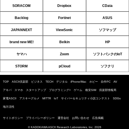
SORACOM
Dropbox
CData
Backlog
Fortinet
ASUS
JAPANNEXT
ViewSonic
ソフマップ
brand new ME!
Belkin
HP
ヤマハ
Zoom
ソフトバンクのIoT
STORM
pCloud
ソフクリ
TOP
ASCII倶楽部
ビジネス
TECH
デジタル
iPhone/Mac
ホビー
自作PC
AV
アキバ
スマホ
スタートアップ
プログラミング+
ゲーム
格安SIM
倶楽部情報局
家電ASCII
アスキーグルメ
MITTR
IoT
サイバーセキュリティ小説コンテスト
SDGs
地方活性
サイトポリシー
プライバシーポリシー
運営会社
お問い合わせ
広告掲載
© KADOKAWA ASCII Research Laboratories, Inc. 2026