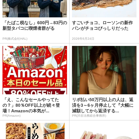
「たばこ税なし」600円→83円の
すごいチョコ、ローソンの新作
新型タバコに喫煙者群がる
パンがチョコびっしりだった
PR(株式会社HAL)
2026年6月24日
「え、こんなセールやってた
リボ払い50万円以上の人は、返
の？」80％OFF以上が続々登
済を3～6ヶ月停止して『大幅に
場！Amazonの本気が...
減額してから返済する...
PR(Amazon)
PR(渋谷法務総合事務所)