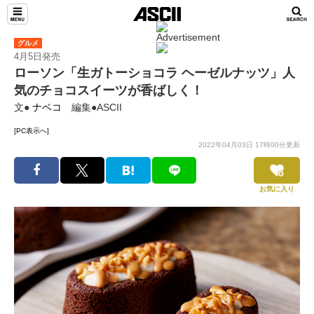
グルメ
4月5日発売
ローソン「生ガトーショコラ ヘーゼルナッツ」人
気のチョコスイーツが香ばしく！
文●
ナベコ
編集●ASCII
[PC表示へ]
2022年04月03日 17時00分更新
お気に入り