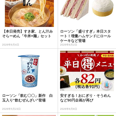
【本日発売】すき家、とん汁み
ローソン「盛りすぎ」本日スタ
そらーめん「牛丼×麺」セット
ート！増量ハムサンドにロール
ケーキなど登場
2026年6月4日
2026年6月2日
ローソン「飲む〇〇」新作 白
安すぎる！おにぎり・そうめん
玉入り“飲むぜんざい”登場
など90円企画が再び
2026年5月23日
2026年6月8日