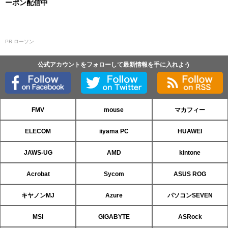
ーポン配信中
PR ローソン
公式アカウントをフォローして最新情報を手に入れよう
FMV
mouse
マカフィー
ELECOM
iiyama PC
HUAWEI
JAWS-UG
AMD
kintone
Acrobat
Sycom
ASUS ROG
キヤノンMJ
Azure
パソコンSEVEN
MSI
GIGABYTE
ASRock