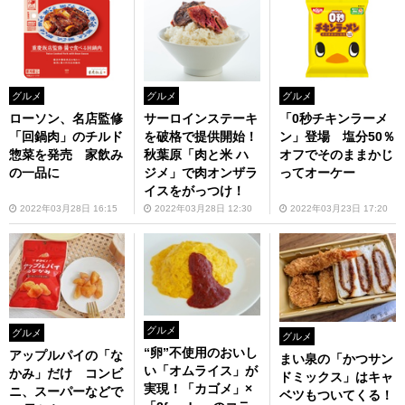
グルメ
グルメ
グルメ
ローソン、名店監修
サーロインステーキ
「0秒チキンラーメ
「回鍋肉」のチルド
を破格で提供開始！
ン」登場 塩分50％
惣菜を発売 家飲み
秋葉原「肉と米 ハ
オフでそのままかじ
の一品に
ジメ」で肉オンザラ
ってオーケー
イスをがっつけ！
2022年03月28日 16:15
2022年03月28日 12:30
2022年03月23日 17:20
グルメ
グルメ
グルメ
“卵”不使用のおいし
アップルパイの「な
まい泉の「かつサン
い「オムライス」が
かみ」だけ コンビ
ドミックス」はキャ
実現！「カゴメ」×
ニ、スーパーなどで
ベツもついてくる！