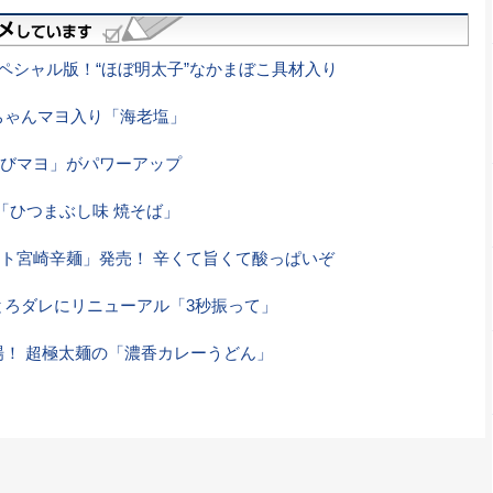
ペシャル版！“ほぼ明太子”なかまぼこ具材入り
ちゃんマヨ入り「海老塩」
びマヨ」がパワーアップ
「ひつまぶし味 焼そば」
ト宮崎辛麺」発売！ 辛くて旨くて酸っぱいぞ
とろダレにリニューアル「3秒振って」
場！ 超極太麺の「濃香カレーうどん」