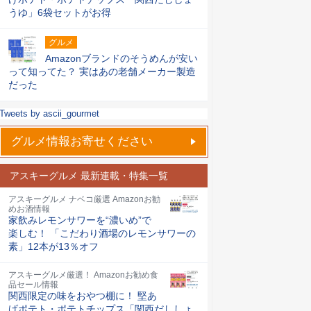
うゆ」6袋セットがお得
グルメ
Amazonブランドのそうめんが安い
って知ってた？ 実はあの老舗メーカー製造
だった
Tweets by ascii_gourmet
グルメ情報お寄せください
アスキーグルメ 最新連載・特集一覧
アスキーグルメ ナベコ厳選 Amazonお勧
めお酒情報
家飲みレモンサワーを“濃いめ”で
楽しむ！ 「こだわり酒場のレモンサワーの
素」12本が13％オフ
アスキーグルメ厳選！ Amazonお勧め食
品セール情報
関西限定の味をおやつ棚に！ 堅あ
げポテト・ポテトチップス「関西だししょ