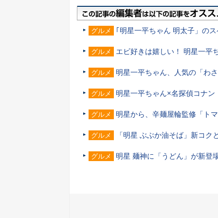
｢明星一平ちゃん 明太子」のス
グルメ
エビ好きは嬉しい！ 明星一平
グルメ
明星一平ちゃん、人気の「わさ
グルメ
明星一平ちゃん×名探偵コナン
グルメ
明星から、辛麺屋輪監修「トマ
グルメ
「明星 ぶぶか油そば」新コク
グルメ
明星 麺神に「うどん」が新登
グルメ