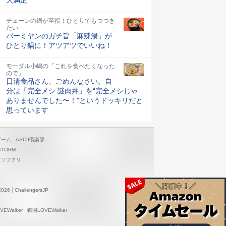
チェーンの鍋が至福！ひとりでもつつき
たい
バーミヤンのガチ旨「麻辣湯」が
ひとり鍋に！アツアツでいいね！
モーダル小嶋の「これを食べたくなった
ので」
日清食品さん、ごめんなさい。自
分は「完全メシ 謎肉丼」を“完全メシじゃ
ありませんでした〜！”というドッキリだと
思っています
ゲーム
ASCII倶楽部
STORM
ソフクリ
2026
ChallengersJP
EWalker
戦国LOVEWalker