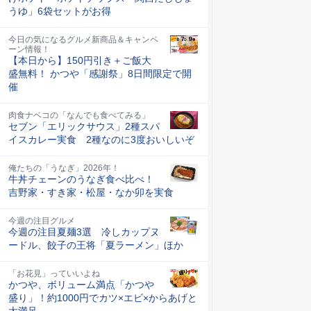
うゆ」6袋セットがお得
今日の気になるグルメ新商品＆キャンペ
ーン情報！
【本日から】150円引き＋ご飯大
盛無料！ かつや「感謝祭」8日間限定で開
催
肉食ナベコの「なんでも食べてみる」
セブン「エリックサウス」2種スパ
イスカレー実食 2種なのに3度おいしいぞ
俺たちの「うなぎ」2026年！
牛丼チェーンのうなぎ食べ比べ！
吉野家・すき家・松屋・なか卯を実食
今週の注目グルメ
今週の注目夏麺3選 冷しカップヌ
ードル、餃子の王将「夏ラーメン」ほか
「お花見」っていいよね
かつや、ボリューム満点「かつや
盛り」！約1000円でカツ×エビ×からあげと
大満足