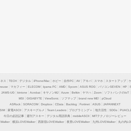
ジネス
TECH
デジタル
iPhone/Mac
ホビー
自作PC
AV
アキバ
スマホ
スタートアップ
mouse
マカフィー
ELECOM
iiyama PC
AMD
Sycom
ASUS ROG
パソコンSEVEN
HP
JAWS-UG
kintone
Acrobat
キヤノンMJ
Azure
Belkin
ヤマハ
Zoom
ソフトバンクのIoT
MSI
GIGABYTE
ViewSonic
ソフマップ
brand new ME!
pCloud
ASRock
SORACOM
Dropbox
CData
Backlog
Fortinet
ASUS
JAPANNEXT
SIM
家電ASCII
アスキーグルメ
Team Leaders
プログラミング＋
地方活性
SDGs
PUACL
今日の必読記事
週刊アスキー
デジタル用語辞典
mobileASCII
MITテクノロジーレビュー
alker
横浜LOVEWalker
西新宿LOVEWalker
夜景LOVEWalker
九州LOVEWalker
丸の内LOV