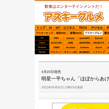
飲食はエンターテインメントだ！
ASCIIグルメ
トップ
AI
IoT
ビジネス
TECH
デジタル
i
アスキーキッズ
格安SIM
家電ASCII
アスキーグルメ
週刊
FMV
mouse
iiyamaPC
Sycom
PC
ELECOM
AMD
ASUS ROG
Digital
GIGABYTE
JAWS
Acrobat
kintone
Azure
Business
S
JAPANNEXT
マカフィー
キヤノンMJ
ソフマップ
Special
4月25日発売
明星一平ちゃん「ほぼからあげ
2022年04月01日 12時15分更新