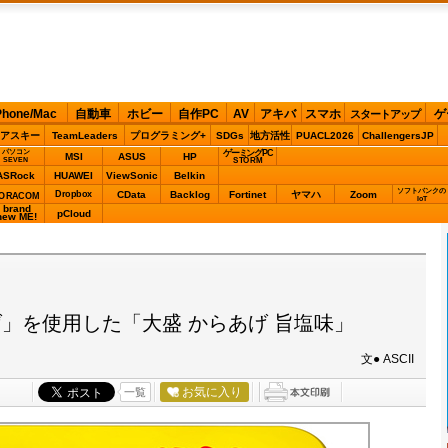
Phone/Mac
自動車
ホビー
自作PC
AV
アキバ
スマホ
ゲ
スタートアップ
アスキー
TeamLeaders
プログラミング+
SDGs
地方活性
PUACL2026
ChallengersJP
パソコン
ゲーミングPC
MSI
ASUS
HP
STORM
SEVEN
ASRock
HUAWEI
ViewSonic
Belkin
ソフトバンクの
Dropbox
CData
Backlog
Fortinet
ヤマハ
Zoom
ORACOM
IoT
brand
pCloud
new ME!
」を使用した「大盛 からあげ 旨塩味」
文● ASCII
お気に入り
一覧