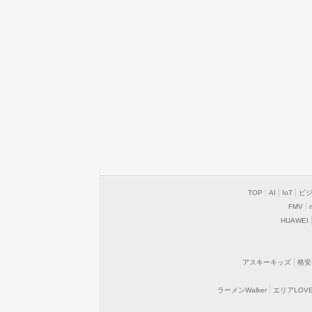
TOP
AI
IoT
ビ
FMV
HUAWEI
アスキーキッズ
格安
ラーメンWalker
エリアLOVEW