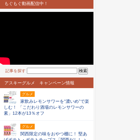
もぐもぐ動画配信中！
記事を探す
アスキーグルメ キャンペーン情報
グルメ
家飲みレモンサワーを“濃いめ”で楽
しむ！ 「こだわり酒場のレモンサワーの
素」12本が13％オフ
グルメ
関西限定の味をおやつ棚に！ 堅あ
げポテト・ポテトチップス「関西だししょ