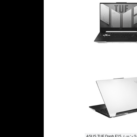
ASUS TUF Dash F15 ム