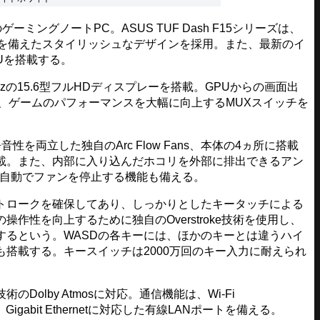
ゲーミングノートPC。ASUS TUF Dash F15シリーズは、
ゼルを備えたスタイリッシュなデザインを採用。また、最新のイ
PUを搭載する。
の15.6型フルHDディスプレーを搭載。GPUからの画面出
、ゲームのパフォーマンスを大幅に向上するMUXスイッチを
両立した独自のArc Flow Fans、本体の4ヵ所に搭載
載。また、内部に入り込んだホコリを外部に排出できるアン
は自動でファンを停止する機能も備える。
ストロークを確保してあり、しっかりとしたキータッチによる
作性を向上するために独自のOverstroke技術を使用し、
するという。WASDの各キーには、ほかのキーとは違うハイ
も搭載する。キースイッチは2000万回のキー入力に耐えられ
olby Atmosに対応。通信機能は、Wi-Fi
、Gigabit Ethernetに対応した有線LANポートを備える。