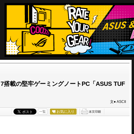
en 7搭載の堅牢ゲーミングノートPC「ASUS TUF
文● ASCII
お気に入り
一覧