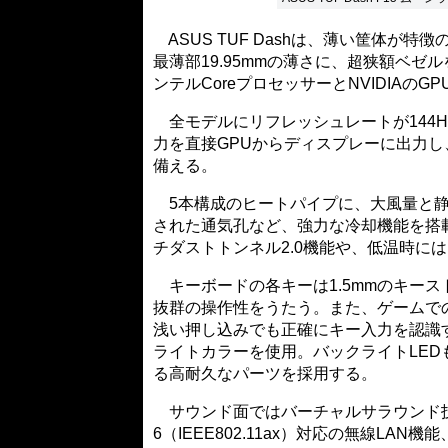
ASUS TUF Dashは、薄い筐体が特徴の
最薄部19.95mmの薄さに、超狭額ベ
ンテルCoreプロセッサーとNVIDIAのG
全モデルにリフレッシュレートが144Hz
力を直接GPUからディスプレーに出力し
備える。
5本構成のヒートパイプに、大風量と静音性を
された通気孔など、強力な冷却機能を搭
チダストトンネル2.0機能や、低温時に
キーボードの各キーは1.5mmのキー
抜群の操作性をうたう。また、ゲームでの操
浅い押し込みでも正確にキー入力を認識
ライトカラーを使用。バックライトLED
る高耐久なパーツを採用する。
サウンド面ではバーチャルサラウンド技術のD
6（IEEE802.11ax）対応の無線LAN機能