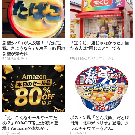
新型タバコが大反響！「たばこ
「宝くじ、運じゃなかった」当
税、さようなら」600円→83円の
たる人は“同じこと”してる
新型が爆売れ
PR(株式会社HAL)
PR(合同会社デジタルファーム )
「え、こんなセールやってた
ボストン風「どん兵衛」だと!?
の？」80％OFF以上が続々登
日清「北中米トリオ」登場、ク
場！Amazonの本気が...
ラムチャウダーうどん...
PR(Amazon)
2026年5月28日