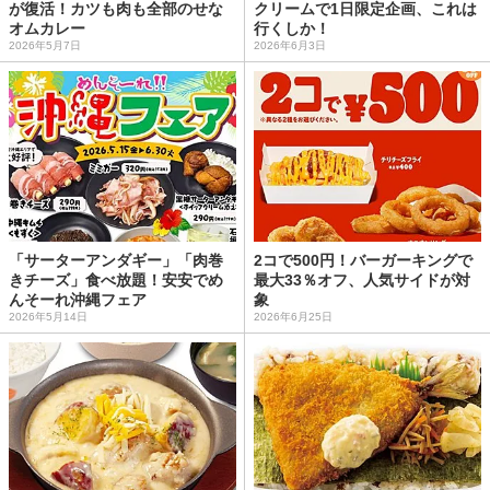
が復活！カツも肉も全部のせな
クリームで1日限定企画、これは
オムカレー
行くしか！
2026年5月7日
2026年6月3日
「サーターアンダギー」「肉巻
2コで500円！バーガーキングで
きチーズ」食べ放題！安安でめ
最大33％オフ、人気サイドが対
んそーれ沖縄フェア
象
2026年5月14日
2026年6月25日