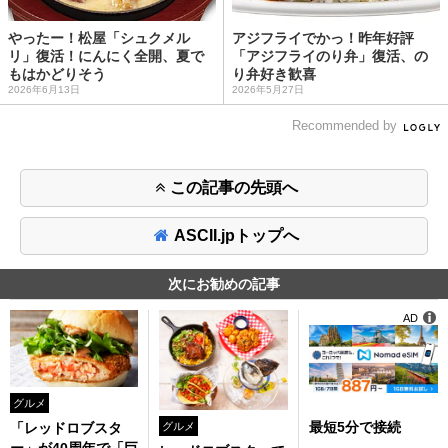
やったー！松屋「シュクメル
アジフライでかっ！昨年好評
リ」復活！にんにく全開、夏で
「アジフライのり弁」復活、の
もはかどりそう
り弁好き歓喜
2026年6月13日
2026年5月27日
Recommended by
この記事の先頭へ
ASCII.jpトップへ
次にお勧めの記事
AD
グルメ
最短5分で接続
「レッドロブスタ
グルメ