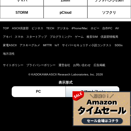
ヤマハ
Zoom
ソフトバンクのIoT
STORM
pCloud
ソフクリ
TOP
ASCII倶楽部
ビジネス
TECH
デジタル
iPhone/Mac
ホビー
自作PC
AV
アキバ
スマホ
スタートアップ
プログラミング+
ゲーム
格安SIM
倶楽部情報局
家電ASCII
アスキーグルメ
MITTR
IoT
サイバーセキュリティ小説コンテスト
SDGs
地方活性
サイトポリシー
プライバシーポリシー
運営会社
お問い合わせ
広告掲載
© KADOKAWA ASCII Research Laboratories, Inc. 2026
表示形式
PC
スマートフォン