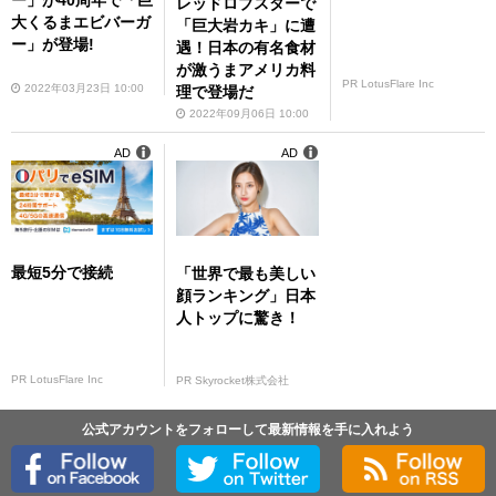
ー」が40周年で「巨
レッドロブスターで
大くるまエビバーガ
「巨大岩カキ」に遭
ー」が登場!
遇！日本の有名食材
が激うまアメリカ料
PR LotusFlare Inc
2022年03月23日 10:00
理で登場だ
2022年09月06日 10:00
AD
AD
最短5分で接続
「世界で最も美しい
顔ランキング」日本
人トップに驚き！
PR LotusFlare Inc
PR Skyrocket株式会社
公式アカウントをフォローして最新情報を手に入れよう