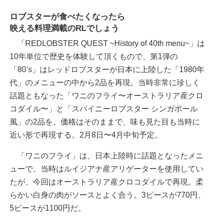
ロブスターが食べたくなったら
映える料理満載のRLでしょう
「REDLOBSTER QUEST ~History of 40th menu~」は
10年単位で歴史を体験して頂くもので、第1弾の
「80’s」はレッドロブスターが日本に上陸した「1980年
代」のメニューの中から2品を再現。当時非常に珍しく
話題ともなった「ワニのフライ〜オーストラリア産クロ
コダイル〜」と「スパイニーロブスター シンガポール
風」の2品を、価格はそのままで、味も見た目も当時に
近い形で再現する。2月8日〜4月中旬予定。
「ワニのフライ」は、日本上陸時に話題となったメニ
ューで、当時はルイジアナ産アリゲーターを使用してい
たが、今回はオーストラリア産クロコダイルで再現。柔
らかい白身の肉がソースとよく合う。3ピースが770円、
5ピースが1100円だ。