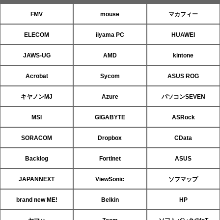
FMV
mouse
マカフィー
ELECOM
iiyama PC
HUAWEI
JAWS-UG
AMD
kintone
Acrobat
Sycom
ASUS ROG
キヤノンMJ
Azure
パソコンSEVEN
MSI
GIGABYTE
ASRock
SORACOM
Dropbox
CData
Backlog
Fortinet
ASUS
JAPANNEXT
ViewSonic
ソフマップ
brand new ME!
Belkin
HP