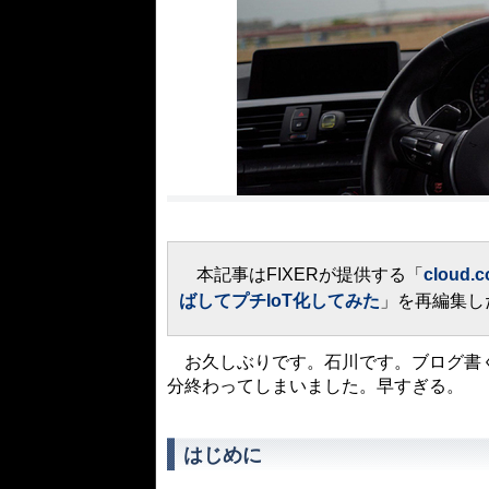
本記事はFIXERが提供する「
cloud.c
ばしてプチIoT化してみた
」を再編集し
お久しぶりです。石川です。ブログ書く
分終わってしまいました。早すぎる。
はじめに