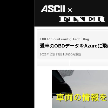
ASCII
FIXER
FIXER cloud.config Tech Blog
愛車のOBDデータをAzureに
2021年12月23日 11時00分更新