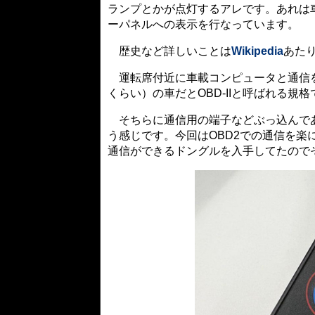
ランプとかが点灯するアレです。あれは
ーパネルへの表示を行なっています。
歴史など詳しいことは
Wikipedia
あた
運転席付近に車載コンピュータと通信を
くらい）の車だとOBD-IIと呼ばれる規
そちらに通信用の端子などぶっ込んであ
う感じです。今回はOBD2での通信を楽にし
通信ができるドングルを入手してたので