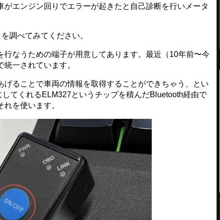
車がエンジン回りでエラーが起きたと自己診断を行いメータ
りを調べてみてください。
行なうための端子が用意してあります。最近（10年前〜今
格で統一されています。
げることで車両の情報を取得することができちゃう、とい
てくれるELM327というチップを積んだBluetooth経由で
それを使います。