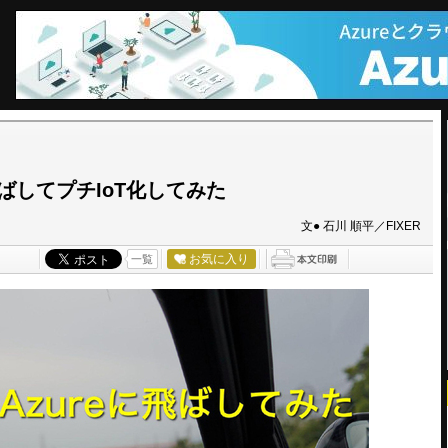
飛ばしてプチIoT化してみた
文● 石川 順平／FIXER
お気に入り
一覧