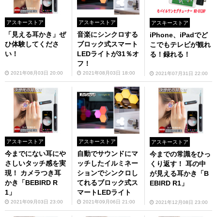
アスキーストア
アスキーストア
アスキーストア
「見える耳かき」ぜ
音楽にシンクロする
iPhone、iPadでど
ひ体験してくださ
ブロック式スマート
こでもテレビが観れ
い！
LEDライトが31％オ
る！録れる！
フ！
2021年08月03日 20:00
2021年08月03日 18:00
2021年07月31日 22:00
アスキーストア
アスキーストア
アスキーストア
今までにない耳にや
自動でサウンドにマ
今までの常識をひっ
さしいタッチ感を実
ッチしたイルミネー
くり返す！ 耳の中
現！ カメラつき耳
ションでシンクロし
が見える耳かき「B
かき「BEBIRD R
てれるブロック式ス
EBIRD R1」
1」
マートLEDライト
2021年09月03日 23:00
2021年09月06日 21:00
2021年12月08日 23:00