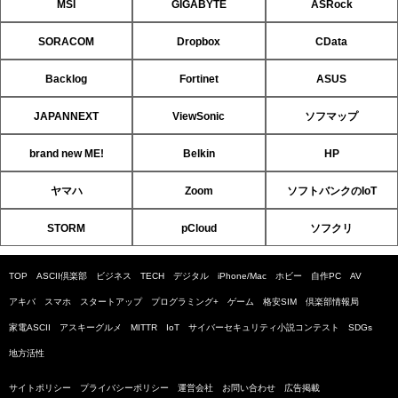
MSI
GIGABYTE
ASRock
SORACOM
Dropbox
CData
Backlog
Fortinet
ASUS
JAPANNEXT
ViewSonic
ソフマップ
brand new ME!
Belkin
HP
ヤマハ
Zoom
ソフトバンクのIoT
STORM
pCloud
ソフクリ
TOP
ASCII倶楽部
ビジネス
TECH
デジタル
iPhone/Mac
ホビー
自作PC
AV
アキバ
スマホ
スタートアップ
プログラミング+
ゲーム
格安SIM
倶楽部情報局
家電ASCII
アスキーグルメ
MITTR
IoT
サイバーセキュリティ小説コンテスト
SDGs
地方活性
サイトポリシー
プライバシーポリシー
運営会社
お問い合わせ
広告掲載