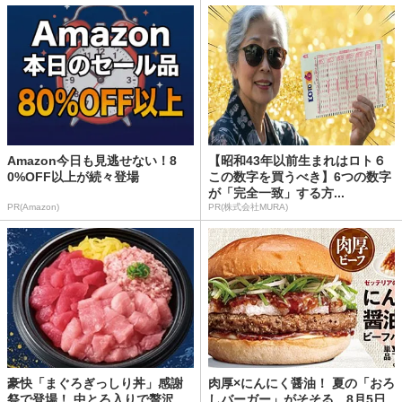
Amazon今日も見逃せない！8
【昭和43年以前生まれはロト６
0%OFF以上が続々登場
この数字を買うべき】6つの数字
が「完全一致」する方...
PR(Amazon)
PR(株式会社MURA)
豪快「まぐろぎっしり丼」感謝
肉厚×にんにく醤油！ 夏の「おろ
祭で登場！ 中とろ入りで贅沢
しバーガー」がそそる。8月5日