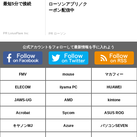
最短5分で接続
ローソンアプリ／ク
ーポン配信中
PR LotusFlare Inc
PR ローソン
公式アカウントをフォローして最新情報を手に入れよう
FMV
mouse
マカフィー
ELECOM
iiyama PC
HUAWEI
JAWS-UG
AMD
kintone
Acrobat
Sycom
ASUS ROG
キヤノンMJ
Azure
パソコンSEVEN