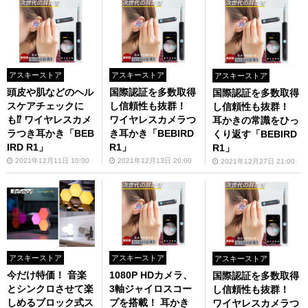
アスキーストア
アスキーストア
アスキーストア
頭皮や肌などのヘル
国際認証を多数取得
国際認証を多数取得
スケアチェックに
し信頼性も抜群！
し信頼性も抜群！
も⁉ ワイヤレスカメ
ワイヤレスカメラつ
耳かきの常識をひっ
ラつき耳かき「BEB
き耳かき「BEBIRD
くり返す「BEBIRD
IRD R1」
R1」
R1」
2021年12月11日 10:00
2021年12月13日 20:00
2021年12月27日 21:00
アスキーストア
アスキーストア
アスキーストア
今だけ特価！ 音楽
1080P HDカメラ、
国際認証を多数取得
とシンクロさせて楽
3軸ジャイロスコー
し信頼性も抜群！
しめるブロック式ス
プを搭載！ 耳かき
ワイヤレスカメラつ