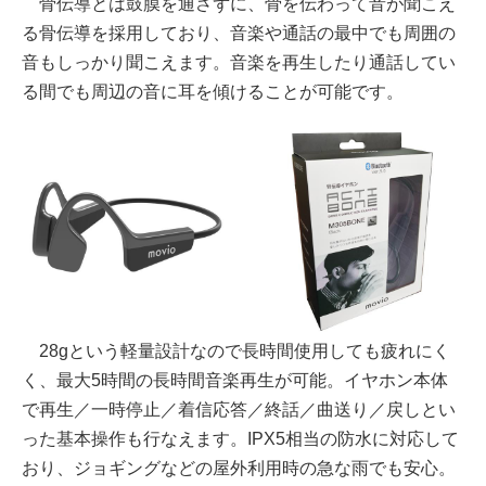
骨伝導とは鼓膜を通さずに、骨を伝わって音が聞こえ
る骨伝導を採用しており、音楽や通話の最中でも周囲の
音もしっかり聞こえます。音楽を再生したり通話してい
る間でも周辺の音に耳を傾けることが可能です。
28gという軽量設計なので長時間使用しても疲れにく
く、最大5時間の長時間音楽再生が可能。イヤホン本体
で再生／一時停止／着信応答／終話／曲送り／戻しとい
った基本操作も行なえます。IPX5相当の防水に対応して
おり、ジョギングなどの屋外利用時の急な雨でも安心。