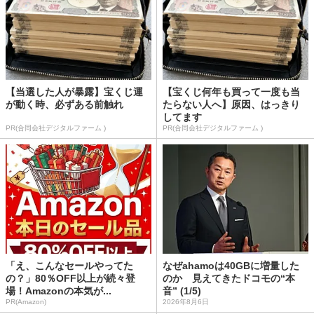
【当選した人が暴露】宝くじ運
【宝くじ何年も買って一度も当
が動く時、必ずある前触れ
たらない人へ】原因、はっきり
してます
PR(合同会社デジタルファーム )
PR(合同会社デジタルファーム )
「え、こんなセールやってた
なぜahamoは40GBに増量した
の？」80％OFF以上が続々登
のか 見えてきたドコモの“本
場！Amazonの本気が...
音” (1/5)
PR(Amazon)
2026年8月6日