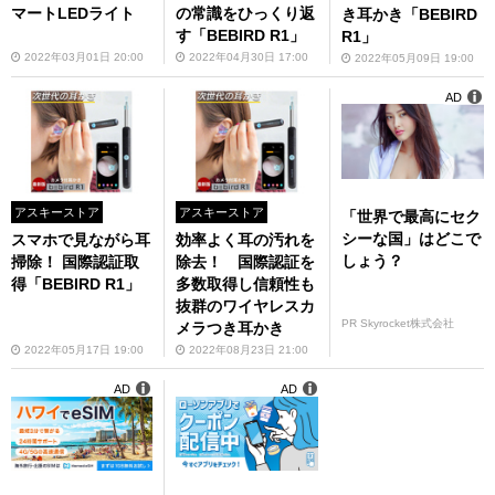
マートLEDライト
の常識をひっくり返
き耳かき「BEBIRD
す「BEBIRD R1」
R1」
2022年03月01日 20:00
2022年04月30日 17:00
2022年05月09日 19:00
AD
アスキーストア
アスキーストア
「世界で最高にセク
シーな国」はどこで
スマホで見ながら耳
効率よく耳の汚れを
しょう？
掃除！ 国際認証取
除去！ 国際認証を
得「BEBIRD R1」
多数取得し信頼性も
抜群のワイヤレスカ
PR Skyrocket株式会社
メラつき耳かき
2022年05月17日 19:00
2022年08月23日 21:00
AD
AD