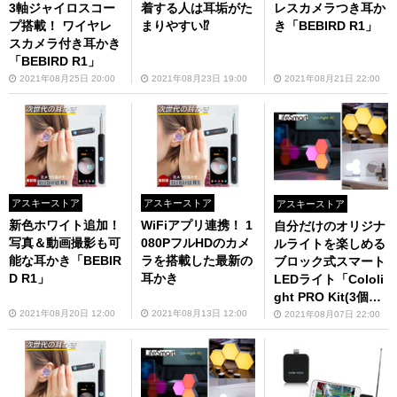
3軸ジャイロスコー
着する人は耳垢がた
レスカメラつき耳か
プ搭載！ ワイヤレ
まりやすい⁉
き「BEBIRD R1」
スカメラ付き耳かき
「BEBIRD R1」
2021年08月25日 20:00
2021年08月23日 19:00
2021年08月21日 22:00
アスキーストア
アスキーストア
アスキーストア
新色ホワイト追加！
WiFiアプリ連携！ 1
自分だけのオリジナ
写真＆動画撮影も可
080PフルHDのカメ
ルライトを楽しめる
能な耳かき「BEBIR
ラを搭載した最新の
ブロック式スマート
D R1」
耳かき
LEDライト「Cololi
ght PRO Kit(3個入
り)」
2021年08月20日 12:00
2021年08月13日 12:00
2021年08月07日 22:00