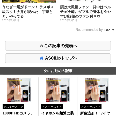
うなぎ一尾がドーン！ ラスボス
腰は大風量ファン、背中はペル
級スタミナ丼が現れた 宇奈と
チェ冷却。ダブルで身体を冷や
と、やってる
す1着2役のファン付きウ...
2026年8月6日
2026年8月5日
Recommended by
この記事の先頭へ
ASCII.jpトップへ
次にお勧めの記事
アスキーストア
アスキーストア
アスキーストア
1080P HDカメラ、
イヤホンを頻繁に装
新色追加！ ワイヤ