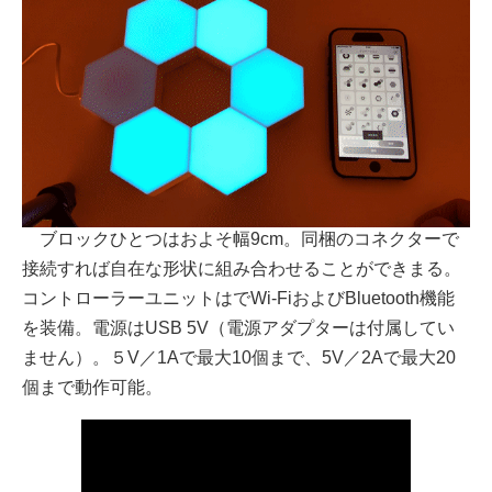
ブロックひとつはおよそ幅9cm。同梱のコネクターで
接続すれば自在な形状に組み合わせることができまる。
コントローラーユニットはでWi-FiおよびBluetooth機能
を装備。電源はUSB 5V（電源アダプターは付属してい
ません）。５V／1Aで最大10個まで、5V／2Aで最大20
個まで動作可能。