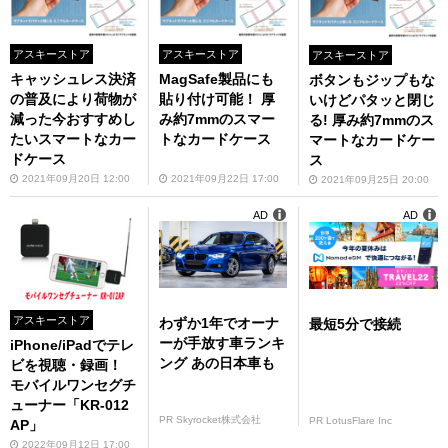
アスキーストア
アスキーストア
アスキーストア
キャッシュレス決済
MagSafe製品にも
ボタンもジップもな
の普及により荷物が
貼り付け可能！ 厚
いけどパタッと閉じ
減った今おすすめし
み約7mmのスマー
る! 厚み約7mmのス
たいスマートなカー
トなカードケース
マートなカードケー
ドケース
ス
2021年09月20日 12:00
2021年09月22日 17:00
2021年09月25日 20:00
AD
AD
アスキーストア
わずか1年でオーナ
最短5分で接続
ーが手放す車ランキ
iPhone/iPadでテレ
ング あの日本車も
ビを視聴・録画！
モバイルワンセグチ
ューナー「KR-012
PR Skyrocket株式会社
PR LotusFlare Inc
AP」
2022年09月12日 17:00