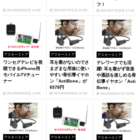
フ！
2021年08月02日 12:00
2021年07月31日 22:00
2021年07月30日 17:00
アスキーストア
アスキーストア
アスキーストア
ワンセグテレビを視
耳を塞がないのでさ
テレワークでも活
聴できるiPhone用
まざまな用途に使い
躍! 耳を塞がず音楽
モバイルTVチュー
やすい骨伝導イヤホ
や通話を楽しめる骨
ナー
ン「ActiBone」が
伝導イヤホン「Acti
6578円
Bone」
2021年08月05日 12:00
2021年08月04日 22:00
2021年08月07日 20:00
アスキーストア
アスキーストア
アスキーストア