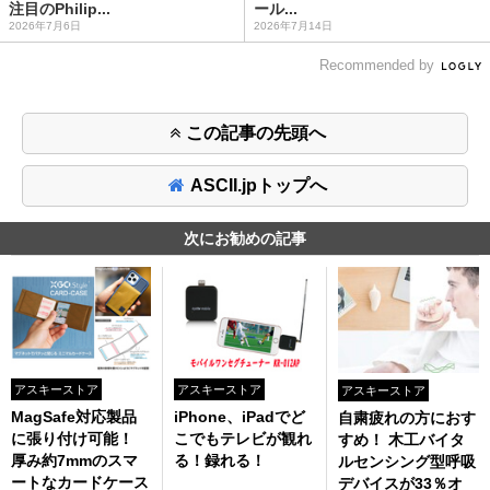
注目のPhilip...
ール...
2026年7月6日
2026年7月14日
Recommended by
この記事の先頭へ
ASCII.jpトップへ
次にお勧めの記事
アスキーストア
アスキーストア
アスキーストア
MagSafe対応製品
iPhone、iPadでど
自粛疲れの方におす
に張り付け可能！
こでもテレビが観れ
すめ！ 木工バイタ
厚み約7mmのスマ
る！録れる！
ルセンシング型呼吸
ートなカードケース
デバイスが33％オ