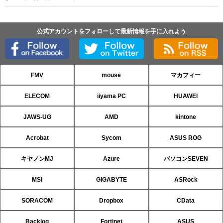
公式アカウントをフォローして最新情報を手に入れよう
FMV
mouse
マカフィー
ELECOM
iiyama PC
HUAWEI
JAWS-UG
AMD
kintone
Acrobat
Sycom
ASUS ROG
キヤノンMJ
Azure
パソコンSEVEN
MSI
GIGABYTE
ASRock
SORACOM
Dropbox
CData
Backlog
Fortinet
ASUS