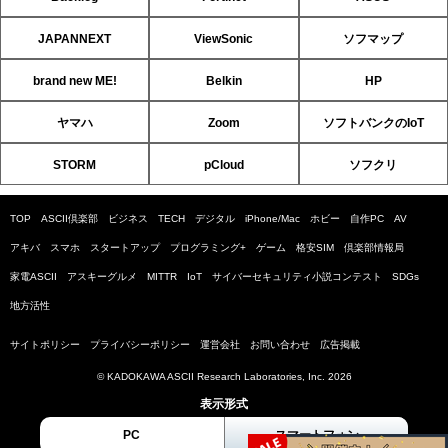
JAPANNEXT
ViewSonic
ソフマップ
brand new ME!
Belkin
HP
ヤマハ
Zoom
ソフトバンクのIoT
STORM
pCloud
ソフクリ
TOP
ASCII倶楽部
ビジネス
TECH
デジタル
iPhone/Mac
ホビー
自作PC
AV
アキバ
スマホ
スタートアップ
プログラミング+
ゲーム
格安SIM
倶楽部情報局
家電ASCII
アスキーグルメ
MITTR
IoT
サイバーセキュリティ小説コンテスト
SDGs
地方活性
サイトポリシー
プライバシーポリシー
運営会社
お問い合わせ
広告掲載
© KADOKAWA ASCII Research Laboratories, Inc. 2026
表示形式
PC
スマートフォン