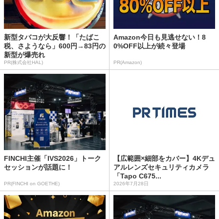
新型タバコが大反響！「たばこ
Amazon今日も見逃せない！8
税、さようなら」600円→83円の
0%OFF以上が続々登場
新型が爆売れ
PR(株式会社HAL)
PR(Amazon)
FINCHI主催「IVS2026」トーク
【広範囲×細部をカバー】4Kデュ
セッションが話題に！
アルレンズセキュリティカメラ
「Tapo C675...
PR(FINCHI on GOETHE)
2026年7月28日