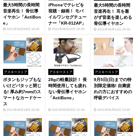
最大5時間の長時間
iPhoneでテレビを
最大5時間の長時間
音楽再生！ 骨伝導
視聴・録画！ モバ
音楽再生！ 耳を塞
イヤホン「ActiBon
イルワンセグチュー
がず音楽を楽しめる
e」
ナー「KR-012AP」
骨伝導イヤホン
2021年08月09日 18:00
2021年08月10日 20:00
2021年08月11日 20:00
アスキーストア
アスキーストア
アスキーストア
ボタンもジップもな
28gの軽量設計！ 長
9月5日(日)までの特
いけどパタッと閉じ
時間使用しても疲れ
別限定価格! 自粛疲
る! 厚み約7mmのス
ない骨伝導イヤホン
れの方におすすめの
マートなカードケー
「ActiBone」
呼吸デバイス
ス
2021年08月18日 20:00
2021年09月03日 21:00
2021年09月04日 23:00