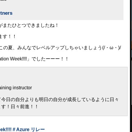
rtners
しみがまたひとつできましたね！
ます！！
加して、この夏、みんなでレベルアップしちゃいましょう(/・ω・)/
on Week!!!!」でしたーーー！！
ining instructor
今日の自分よりも明日の自分が成長しているように日々
ます！日々前進！！
!!!! # Azure リレー