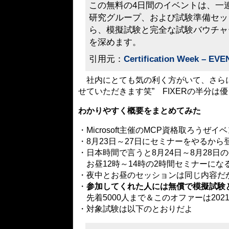
この無料の4日間のイベントは、一
研究グループ、および試験準備セッ
ら、模擬試験と完全な試験バウチャ
を深めます。
引用元：
Certification Week – E
社内にとても気の利く方がいて、さらに
せていただきます笑” FIXERの半分は
わかりやすく概要をまとめてみた
・Microsoft主催のMCP資格取ろうぜイ
・8月23日～27日にセミナーをやるから
・日本時間で言うと8月24日～8月28日の
お昼12時～14時の2時間セミナーにな
・夜中とお昼のセッションは同じ内容だ
・
参加してくれた人には無償で模擬試験
先着5000人まで＆このオファーは2021
・対象試験は以下のとおりだよ