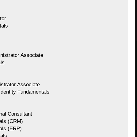
tor
tals
istrator Associate
ls
strator Associate
Identity Fundamentals
al Consultant
als (CRM)
als (ERP)
als