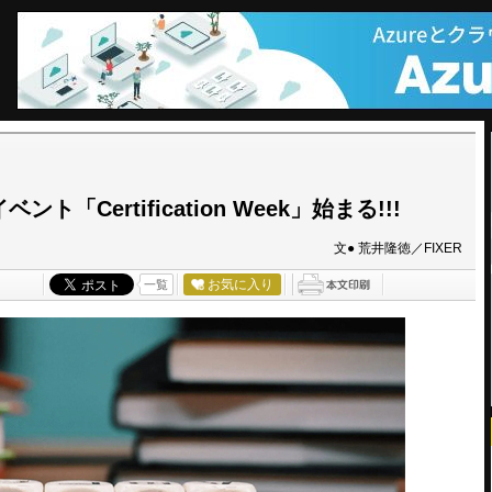
ント「Certification Week」始まる!!!
文● 荒井隆徳／FIXER
お気に入り
一覧