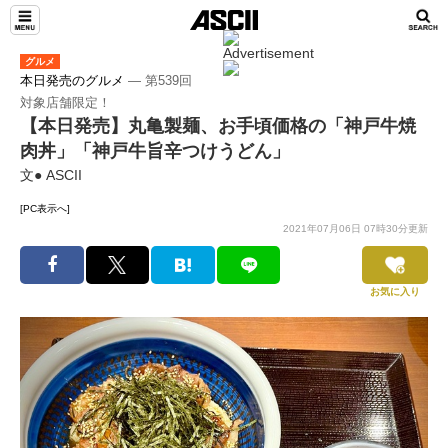
グルメ
本日発売のグルメ
― 第539回
対象店舗限定！
【本日発売】丸亀製麺、お手頃価格の「神戸牛焼
肉丼」「神戸牛旨辛つけうどん」
文● ASCII
[PC表示へ]
2021年07月06日 07時30分更新
お気に入り