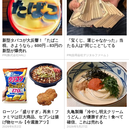
新型タバコが大反響！「たばこ
「宝くじ、運じゃなかった」当
税、さようなら」600円→83円の
たる人は“同じこと”してる
新型が爆売れ
PR(株式会社HAL)
PR(合同会社デジタルファーム )
ローソン「盛りすぎ」再来！フ
丸亀製麺「冷やし明太クリーム
ァミマは巨大商品、セブンは揚
うどん」が優勝すぎた！食べて
げ物セール【今週激アツ】
確信、これは売れる
2026年6月2日
2026年5月27日