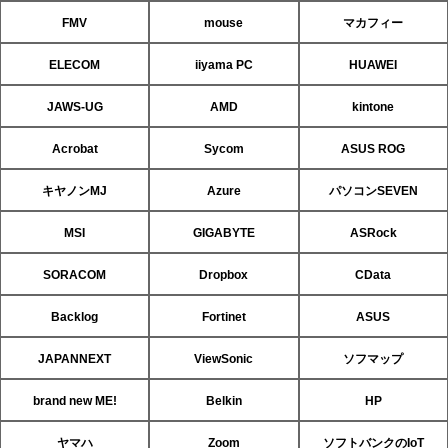
FMV
mouse
マカフィー
ELECOM
iiyama PC
HUAWEI
JAWS-UG
AMD
kintone
Acrobat
Sycom
ASUS ROG
キヤノンMJ
Azure
パソコンSEVEN
MSI
GIGABYTE
ASRock
SORACOM
Dropbox
CData
Backlog
Fortinet
ASUS
JAPANNEXT
ViewSonic
ソフマップ
brand new ME!
Belkin
HP
ヤマハ
Zoom
ソフトバンクのIoT