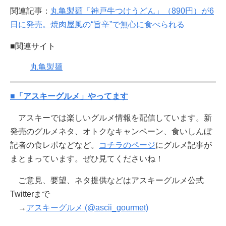
関連記事：
丸亀製麺「神戸牛つけうどん」（890円）が6
日に発売。焼肉屋風の“旨辛”で無心に食べられる
■関連サイト
丸亀製麺
■「アスキーグルメ」やってます
アスキーでは楽しいグルメ情報を配信しています。新
発売のグルメネタ、オトクなキャンペーン、食いしんぼ
記者の食レポなどなど。
コチラのページ
にグルメ記事が
まとまっています。ぜひ見てくださいね！
ご意見、要望、ネタ提供などはアスキーグルメ公式
Twitterまで
→
アスキーグルメ (@ascii_gourmet)