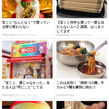
宝くじ“なんとなく”で買ってい
【宝くじ何年も買って一度も当
る限り変わらない
たらない人へ】原因、はっきり
してます
PR(合同会社デジタルファーム )
PR(合同会社デジタルファーム )
「宝くじ、運じゃなかった」当
これは反則！「焼肉つけ麺」牛
たる人は“同じこと”してる
カルビ×麺を豪快に味わう
PR(合同会社デジタルファーム )
2026年6月10日