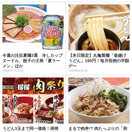
今週の注目夏麺3選 冷しカップ
【本日限定】丸亀製麺「釜揚げ
ヌードル、餃子の王将「夏ラー
うどん」190円！毎月恒例の半額
メン」ほか
デー
2026年7月22日
2026年6月1日
うどん3玉まで同一価格！得得
まるで肉丼!? 肉たっぷりの「和