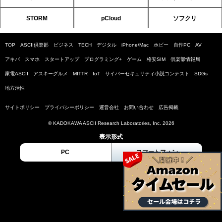
STORM
pCloud
ソフクリ
TOP
ASCII倶楽部
ビジネス
TECH
デジタル
iPhone/Mac
ホビー
自作PC
AV
アキバ
スマホ
スタートアップ
プログラミング+
ゲーム
格安SIM
倶楽部情報局
家電ASCII
アスキーグルメ
MITTR
IoT
サイバーセキュリティ小説コンテスト
SDGs
地方活性
サイトポリシー
プライバシーポリシー
運営会社
お問い合わせ
広告掲載
© KADOKAWA ASCII Research Laboratories, Inc. 2026
表示形式
PC
スマートフォン