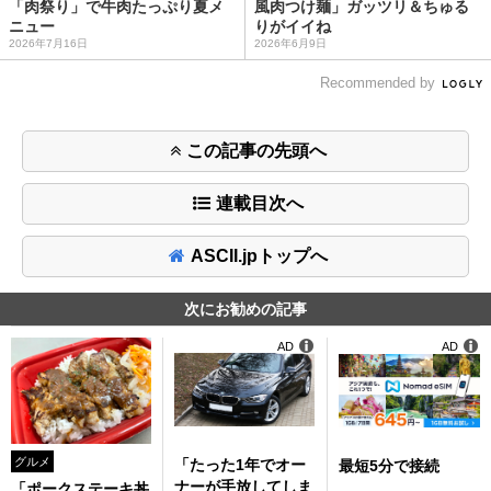
「肉祭り」で牛肉たっぷり夏メ
風肉つけ麺」ガッツリ＆ちゅる
ニュー
りがイイね
2026年7月16日
2026年6月9日
Recommended by
この記事の先頭へ
連載目次へ
ASCII.jpトップへ
次にお勧めの記事
AD
AD
グルメ
「たった1年でオー
最短5分で接続
ナーが手放してしま
「ポークステーキ丼