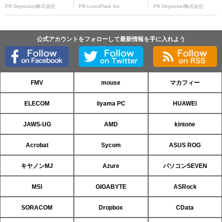
PR Skyrocket株式会社
PR LotusFlare Inc
PR Skyrocket株式会社
公式アカウントをフォローして最新情報を手に入れよう
FMV
mouse
マカフィー
ELECOM
iiyama PC
HUAWEI
JAWS-UG
AMD
kintone
Acrobat
Sycom
ASUS ROG
キヤノンMJ
Azure
パソコンSEVEN
MSI
GIGABYTE
ASRock
SORACOM
Dropbox
CData