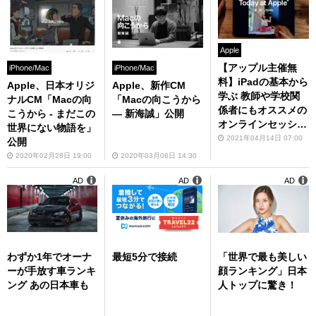
Apple
【アップル主催無
iPhone/Mac
iPhone/Mac
料】iPadの基本から
Apple、日本オリジ
Apple、新作CM
学ぶ 教師や学校関
ナルCM「Macの向
「Macの向こうから
係者にもオススメの
こうから - まだこの
— 新海誠」公開
オンラインセッショ
世界にない物語を」
ン開催
2021年04月14日 07:00
公開
2020年02月28日 19:00
2020年03月06日 14:30
AD
AD
AD
わずか1年でオーナ
最短5分で接続
「世界で最も美しい
ーが手放す車ランキ
顔ランキング」日本
ング あの日本車も
人トップに驚き！