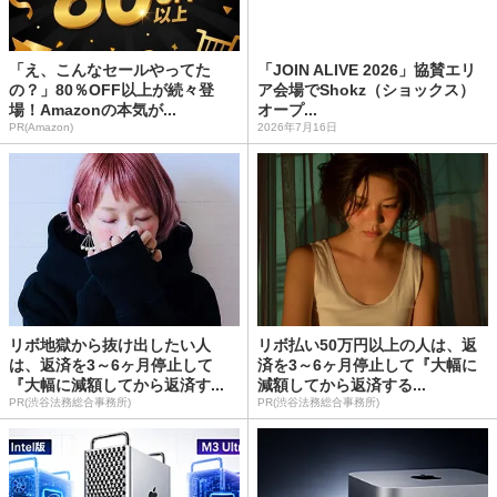
「え、こんなセールやってた
「JOIN ALIVE 2026」協賛エリ
の？」80％OFF以上が続々登
ア会場でShokz（ショックス）
場！Amazonの本気が...
オープ...
PR(Amazon)
2026年7月16日
リボ地獄から抜け出したい人
リボ払い50万円以上の人は、返
は、返済を3～6ヶ月停止して
済を3～6ヶ月停止して『大幅に
『大幅に減額してから返済す...
減額してから返済する...
PR(渋谷法務総合事務所)
PR(渋谷法務総合事務所)