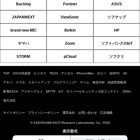
Backlog
Fortinet
ASUS
JAPANNEXT
ViewSonic
ソフマップ
brand new ME!
Belkin
HP
ヤマハ
Zoom
ソフトバンクのIoT
STORM
pCloud
ソフクリ
TOP
ASCII倶楽部
ビジネス
TECH
デジタル
iPhone/Mac
ホビー
自作PC
AV
アキバ
スマホ
スタートアップ
プログラミング+
ゲーム
格安SIM
倶楽部情報局
家電ASCII
アスキーグルメ
MITTR
IoT
サイバーセキュリティ小説コンテスト
SDGs
地方活性
サイトポリシー
プライバシーポリシー
運営会社
お問い合わせ
広告掲載
© KADOKAWA ASCII Research Laboratories, Inc. 2026
表示形式