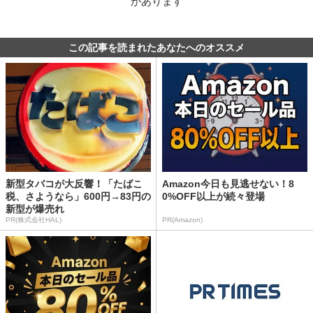
があります
この記事を読まれたあなたへのオススメ
新型タバコが大反響！「たばこ
Amazon今日も見逃せない！8
税、さようなら」600円→83円の
0%OFF以上が続々登場
新型が爆売れ
PR(株式会社HAL)
PR(Amazon)