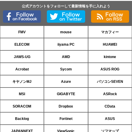
公式アカウントをフォローして最新情報を手に入れよう
FMV
mouse
マカフィー
ELECOM
iiyama PC
HUAWEI
JAWS-UG
AMD
kintone
Acrobat
Sycom
ASUS ROG
キヤノンMJ
Azure
パソコンSEVEN
MSI
GIGABYTE
ASRock
SORACOM
Dropbox
CData
Backlog
Fortinet
ASUS
JAPANNEXT
ViewSonic
ソフマップ