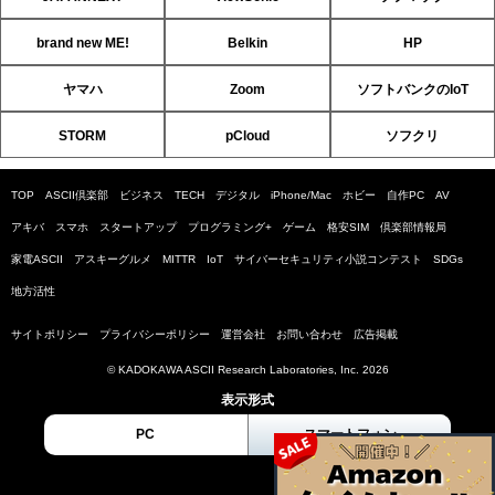
brand new ME!
Belkin
HP
ヤマハ
Zoom
ソフトバンクのIoT
STORM
pCloud
ソフクリ
TOP
ASCII倶楽部
ビジネス
TECH
デジタル
iPhone/Mac
ホビー
自作PC
AV
アキバ
スマホ
スタートアップ
プログラミング+
ゲーム
格安SIM
倶楽部情報局
家電ASCII
アスキーグルメ
MITTR
IoT
サイバーセキュリティ小説コンテスト
SDGs
地方活性
サイトポリシー
プライバシーポリシー
運営会社
お問い合わせ
広告掲載
© KADOKAWA ASCII Research Laboratories, Inc. 2026
表示形式
PC
スマートフォン