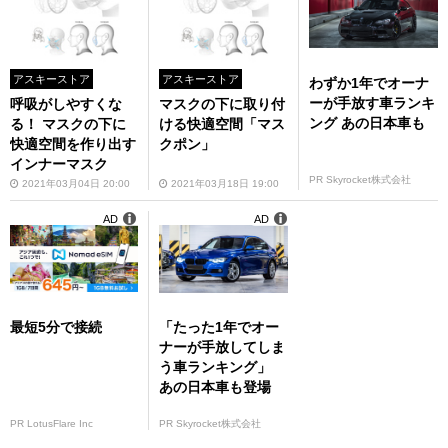
アスキーストア
アスキーストア
わずか1年でオーナ
ーが手放す車ランキ
呼吸がしやすくな
マスクの下に取り付
ング あの日本車も
る！ マスクの下に
ける快適空間「マス
快適空間を作り出す
クポン」
インナーマスク
PR Skyrocket株式会社
2021年03月04日 20:00
2021年03月18日 19:00
AD
AD
最短5分で接続
「たった1年でオー
ナーが手放してしま
う車ランキング」
あの日本車も登場
PR LotusFlare Inc
PR Skyrocket株式会社