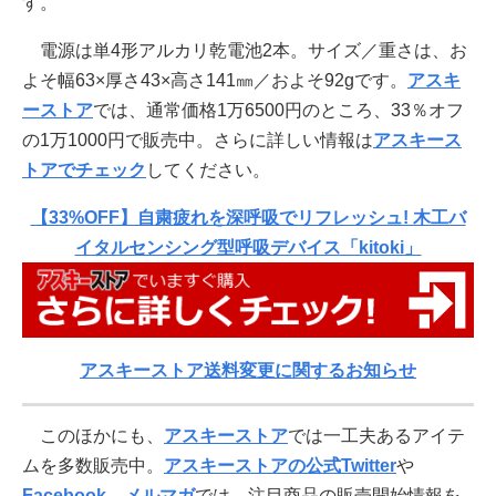
す。
電源は単4形アルカリ乾電池2本。サイズ／重さは、お
よそ幅63×厚さ43×高さ141㎜／およそ92gです。
アスキ
ーストア
では、通常価格1万6500円のところ、33％オフ
の1万1000円で販売中。さらに詳しい情報は
アスキース
トアでチェック
してください。
【33%OFF】自粛疲れを深呼吸でリフレッシュ! 木工バ
イタルセンシング型呼吸デバイス「kitoki」
アスキーストア送料変更に関するお知らせ
このほかにも、
アスキーストア
では一工夫あるアイテ
ムを多数販売中。
アスキーストアの公式Twitter
や
Facebook
、
メルマガ
では、注目商品の販売開始情報を