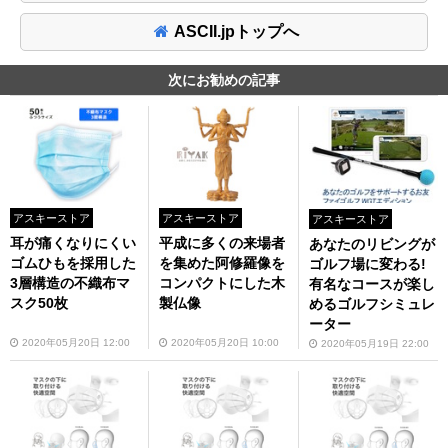
ASCII.jpトップへ
次にお勧めの記事
アスキーストア
アスキーストア
アスキーストア
耳が痛くなりにくい
平成に多くの来場者
あなたのリビングが
ゴムひもを採用した
を集めた阿修羅像を
ゴルフ場に変わる!
3層構造の不織布マ
コンパクトにした木
有名なコースが楽し
スク50枚
製仏像
めるゴルフシミュレ
ーター
2020年05月20日 12:00
2020年05月20日 10:00
2020年05月19日 22:00