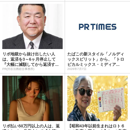
リボ地獄から抜け出したい人
たばこの新スタイル「ノルディ
は、返済を3～6ヶ月停止して
ックスピリット」から、「トロ
『大幅に減額してから返済す...
ピカルミックス・ミディア...
PR(渋谷法務総合事務所)
2026年7月7日
リボ払い50万円以上の人は、返
【昭和43年以前生まれはロト６