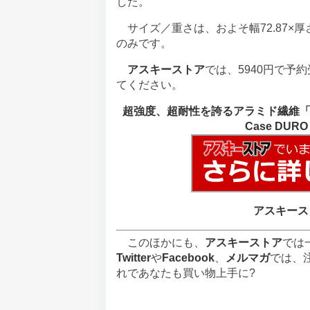
した。
サイズ／重さは、およそ幅72.87×厚さ9.7
のみです。
アスキーストア
では、5940円で予
てください。
超強度、超耐性を誇るアラミド繊維「ケブラー
Case DURO fo
アスキース
このほかにも、
アスキーストア
では
Twitter
や
Facebook
、
メルマガ
では、
れであなたも買い物上手に?