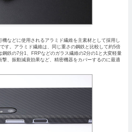
機などに使用されるアラミド繊維を主素材として採用し
用ケースです。アラミド繊維は、同じ重さの鋼鉄と比較して約5倍
鋼鉄の7分1、FRPなどのガラス繊維の2分の1と大変軽量
衝撃、振動減衰効果など、精密機器をカバーするのに最適