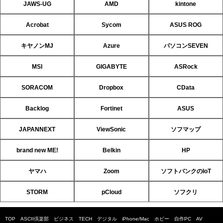
JAWS-UG
AMD
kintone
Acrobat
Sycom
ASUS ROG
キヤノンMJ
Azure
パソコンSEVEN
MSI
GIGABYTE
ASRock
SORACOM
Dropbox
CData
Backlog
Fortinet
ASUS
JAPANNEXT
ViewSonic
ソフマップ
brand new ME!
Belkin
HP
ヤマハ
Zoom
ソフトバンクのIoT
STORM
pCloud
ソフクリ
TOP
ASCII倶楽部
ビジネス
TECH
デジタル
iPhone/Mac
ホビー
自作PC
AV