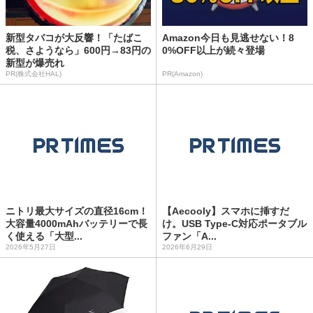
新型タバコが大反響！「たばこ
Amazon今日も見逃せない！8
税、さようなら」600円→83円の
0%OFF以上が続々登場
新型が爆売れ
PR(株式会社HAL)
PR(Amazon)
ニトリ最大サイズの直径16cm！
【Aecooly】スマホに挿すだ
大容量4000mAhバッテリーで長
け。USB Type-C対応ポータブル
く使える「大型...
ファン「A...
2026年5月27日
2026年6月29日