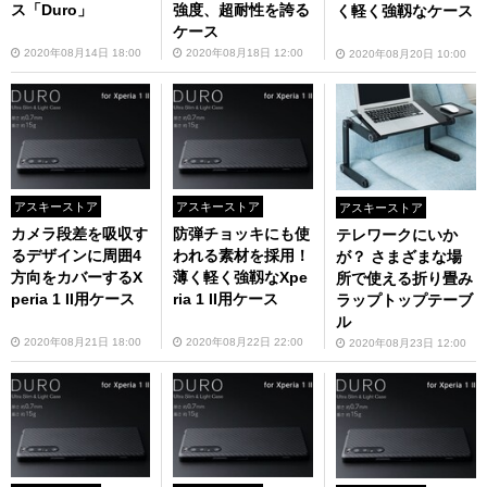
ス「Duro」
強度、超耐性を誇る
く軽く強靱なケース
ケース
2020年08月14日 18:00
2020年08月18日 12:00
2020年08月20日 10:00
アスキーストア
アスキーストア
アスキーストア
カメラ段差を吸収す
防弾チョッキにも使
テレワークにいか
るデザインに周囲4
われる素材を採用！
が？ さまざまな場
方向をカバーするX
薄く軽く強靱なXpe
所で使える折り畳み
peria 1 II用ケース
ria 1 II用ケース
ラップトップテーブ
ル
2020年08月21日 18:00
2020年08月22日 22:00
2020年08月23日 12:00