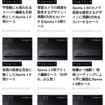
アスキーストア
アスキーストア
アスキーストア
宇宙船にも使われる
背面カメラの段差を
Xperia 1 IIのカメラ
スーパー繊維を主材
吸収するデザイン！
段差を吸収するデザ
料としたXperia 1 II
周囲4方向をカバー
インに周囲4方向を
用ケース
するXperia 1 II用ケ
カバーするケース
ース
2020年08月24日 21:00
2020年08月25日 21:00
2020年08月26日 17:00
アスキーストア
アスキーストア
アスキーストア
背面の段差を完全に
Xperia 1 II用アラミ
軽量かつ強靭！ 特
無くしたXperia 1 II
ド繊維ケース「DUR
殊コーティングによ
用ケース
O」が人気！
り手に馴染むXperia
1 II用ケース
2020年08月28日 18:00
2020年08月30日 12:00
2020年08月31日 20:00