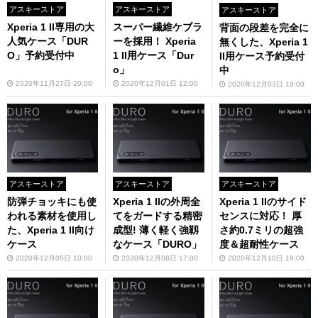
アスキーストア
アスキーストア
アスキーストア
Xperia 1 II専用の大
スーパー繊維ケブラ
背面の段差を完全に
人気ケース「DUR
ーを採用！ Xperia
無くした、Xperia 1
O」予約受付中
1 II用ケース「Dur
II用ケース予約受付
o」
中
2020年11月27日 20:00
2020年12月01日 12:00
2020年12月03日 19:00
アスキーストア
アスキーストア
アスキーストア
防弾チョッキにも使
Xperia 1 IIの外周全
Xperia 1 IIのサイド
われる素材を使用し
てをガードする精密
センスに対応！ 厚
た、Xperia 1 II向け
成型! 薄く軽く強靱
さ約0.7ミリの超強
ケース
なケース「DURO」
度＆超耐性ケース
2020年12月05日 10:00
2020年12月08日 17:00
2020年12月10日 19:00