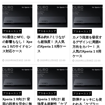
アスキーストア
アスキーストア
アスキーストア
5G通信とNFC、Qi
厚み約0.7ミリなが
カメラ段差を吸収す
の影響もなし！ Xpe
ら超強度！ 大人気
るデザインに周囲4
ria 1 IIのサイドセン
のXperia 1 II用ケー
方向をカバー！ 大
ス対応ケース
ス
人気のXperia 1 II用
ケース
2020年09月30日 18:00
2020年11月03日 22:00
2020年11月08日 22:00
アスキーストア
アスキーストア
アスキーストア
Xperia 1 II向け! 背
Xperia 1 II向け! 超
防弾チョッキにも使
面の段差を完全に無
強度＆超耐性「ケブ
われる「ケブラー