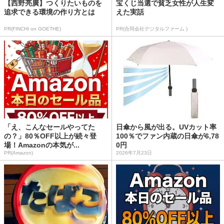
【西野亮廣】つくりたいものを
宝くじ当選で貧乏女性が人生変
追求できる環境の作り方とは
えた実話
PR(FINCHI on GOETHE)
PR(合同会社デジタルファーム )
「え、こんなセールやってた
日傘から風が出る。UVカット率
の？」80％OFF以上が続々登
100％でファン内蔵の日傘が6,78
場！Amazonの本気が...
0円
PR(Amazon)
2026年7月23日