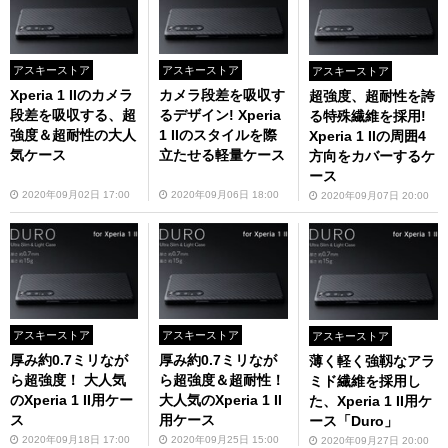
アスキーストア
アスキーストア
アスキーストア
Xperia 1 IIのカメラ
カメラ段差を吸収す
超強度、超耐性を誇
段差を吸収する、超
るデザイン! Xperia
る特殊繊維を採用!
強度＆超耐性の大人
1 IIのスタイルを際
Xperia 1 IIの周囲4
気ケース
立たせる軽量ケース
方向をカバーするケ
ース
2020年09月02日 17:00
2020年09月06日 18:00
2020年09月07日 20:00
アスキーストア
アスキーストア
アスキーストア
厚み約0.7ミリなが
厚み約0.7ミリなが
薄く軽く強靱なアラ
ら超強度！ 大人気
ら超強度＆超耐性！
ミド繊維を採用し
のXperia 1 II用ケー
大人気のXperia 1 II
た、Xperia 1 II用ケ
ス
用ケース
ース「Duro」
2020年09月18日 17:00
2020年09月25日 15:00
2020年09月27日 20:00