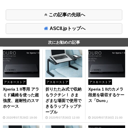
この記事の先頭へ
ASCII.jpトップへ
次にお勧めの記事
アスキーストア
アスキーストア
アスキーストア
Xperia 1 II専用 アラ
折りたたみ式で収納
Xperia 1 IIのカメラ
ミド繊維を使った超
もラクチン！ さま
段差を吸収するケー
強度、超耐性のスマ
ざまな場面で使用で
ス「Duro」
ホケース
きるラップトップテ
ーブル
2020年07月29日 19:00
2020年07月30日 12:00
2020年07月30日 21:00