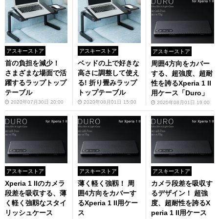
アスキーストア
アスキーストア
アスキーストア
首の負担を減少！
ベッドの上で好きな
周囲4方向をカバー
さまざまな場面で活
高さに調整して使え
する、超強度、超耐
躍するラップトップ
る! 折り畳みラップ
性を誇るXperia 1 II
テーブル
トップテーブル
用ケース「Duro」
2020年07月30日 20:00
2020年08月01日 15:00
2020年08月01日 19:00
アスキーストア
アスキーストア
アスキーストア
Xperia 1 IIのカメラ
薄く軽く強靱！ 周
カメラ段差を吸収す
段差を吸収する、薄
囲4方向をカバーす
るデザイン！ 超強
く軽く強靱なスタイ
るXperia 1 II用ケー
度、超耐性を誇るX
リッシュケース
ス
peria 1 II用ケース