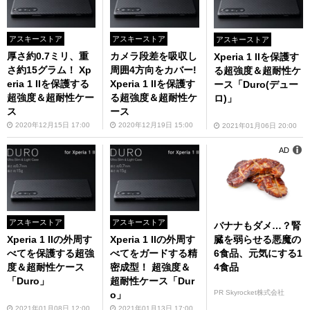
アスキーストア
アスキーストア
アスキーストア
厚さ約0.7ミリ、重
カメラ段差を吸収し
Xperia 1 IIを保護す
さ約15グラム！ Xp
周囲4方向をカバー!
る超強度＆超耐性ケ
eria 1 IIを保護する
Xperia 1 IIを保護す
ース「Duro(デュー
超強度＆超耐性ケー
る超強度＆超耐性ケ
ロ)」
ス
ース
2020年12月15日 17:00
2020年12月19日 15:00
2021年01月06日 20:00
AD
アスキーストア
アスキーストア
バナナもダメ…？腎
臓を弱らせる悪魔の
Xperia 1 IIの外周す
Xperia 1 IIの外周す
6食品、元気にする1
べてを保護する超強
べてをガードする精
4食品
度＆超耐性ケース
密成型！ 超強度＆
「Duro」
超耐性ケース「Dur
PR Skyrocket株式会社
o」
2021年01月08日 12:00
2021年01月13日 17:00