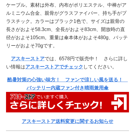
ケーブル。素材は外布、内布がポリエステル、中棒がア
ルミニウム合金、親骨がグラスファイバー、持ち手がプ
ラスチック。カラーはブラック1色で、サイズは親骨の
長さがおよそ58.3cm、全長がおよそ83cm、開放時の直
径がおよそ105cm。重量は傘本体がおよそ480g、バッテ
リーがおよそ70gです。
アスキーストア
では、6578円で販売中！ さらに詳し
い情報は
アスキーストアでチェック
してください。
酷暑対策の心強い味方！ ファンで涼しい風を送る！
バッテリー内蔵ファン付き晴雨兼用傘
アスキーストア送料変更に関するお知らせ