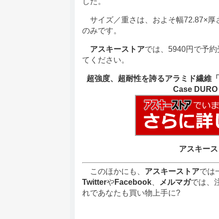
した。
サイズ／重さは、およそ幅72.87×厚さ9.7
のみです。
アスキーストア
では、5940円で予
てください。
超強度、超耐性を誇るアラミド繊維「ケブラー
Case DURO fo
アスキース
このほかにも、
アスキーストア
では
Twitter
や
Facebook
、
メルマガ
では、
れであなたも買い物上手に?