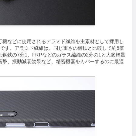
機などに使用されるアラミド繊維を主素材として採用し
用ケースです。アラミド繊維は、同じ重さの鋼鉄と比較して約5倍
鋼鉄の7分1、FRPなどのガラス繊維の2分の1と大変軽量
衝撃、振動減衰効果など、精密機器をカバーするのに最適