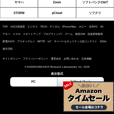
ヤマハ
Zoom
ソフトバンクのIoT
STORM
pCloud
ソフクリ
TOP
ASCII倶楽部
ビジネス
TECH
デジタル
iPhone/Mac
ホビー
自作PC
AV
アキバ
スマホ
スタートアップ
プログラミング+
ゲーム
格安SIM
倶楽部情報局
家電ASCII
アスキーグルメ
MITTR
IoT
サイバーセキュリティ小説コンテスト
SDGs
地方活性
サイトポリシー
プライバシーポリシー
運営会社
お問い合わせ
広告掲載
© KADOKAWA ASCII Research Laboratories, Inc. 2026
表示形式
PC
スマートフォン