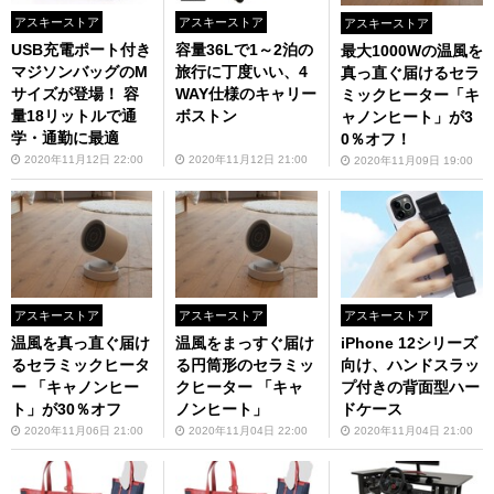
アスキーストア
アスキーストア
アスキーストア
USB充電ポート付き
容量36Lで1～2泊の
最大1000Wの温風を
マジソンバッグのM
旅行に丁度いい、4
真っ直ぐ届けるセラ
サイズが登場！ 容
WAY仕様のキャリー
ミックヒーター「キ
量18リットルで通
ボストン
ャノンヒート」が3
学・通勤に最適
0％オフ！
2020年11月12日 22:00
2020年11月12日 21:00
2020年11月09日 19:00
アスキーストア
アスキーストア
アスキーストア
温風を真っ直ぐ届け
温風をまっすぐ届け
iPhone 12シリーズ
るセラミックヒータ
る円筒形のセラミッ
向け、ハンドスラッ
ー 「キャノンヒー
クヒーター 「キャ
プ付きの背面型ハー
ト」が30％オフ
ノンヒート」
ドケース
2020年11月06日 21:00
2020年11月04日 22:00
2020年11月04日 21:00