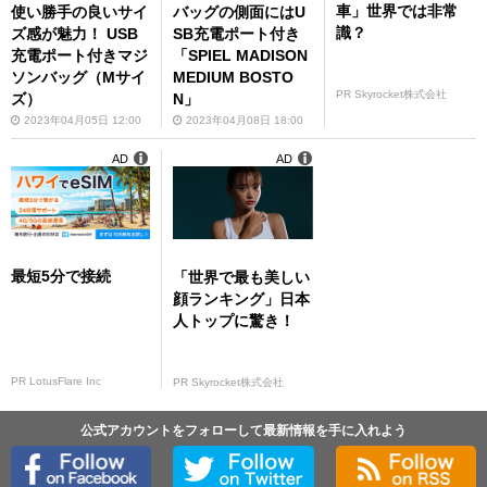
車」世界では非常
使い勝手の良いサイ
バッグの側面にはU
識？
ズ感が魅力！ USB
SB充電ポート付き
充電ポート付きマジ
「SPIEL MADISON
ソンバッグ（Mサイ
MEDIUM BOSTO
PR Skyrocket株式会社
ズ）
N」
2023年04月05日 12:00
2023年04月08日 18:00
AD
AD
最短5分で接続
「世界で最も美しい
顔ランキング」日本
人トップに驚き！
PR LotusFlare Inc
PR Skyrocket株式会社
公式アカウントをフォローして最新情報を手に入れよう