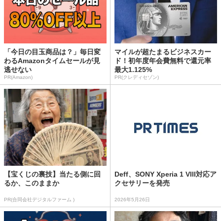
「今日の目玉商品は？」毎日変
マイルが超たまるビジネスカー
わるAmazonタイムセールが見
ド！初年度年会費無料で還元率
逃せない
最大1.125%
PR(Amazon)
PR(クレディセゾン)
【宝くじの裏技】当たる側に回
Deff、SONY Xperia 1 VIII対応ア
るか、このままか
クセサリーを発売
PR(合同会社デジタルファーム )
2026年5月26日