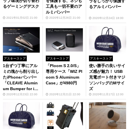
ップ環境が切り替わ
を保護する、ネジも
ラをしっかり保護す
るゲーミングデスク
工具も一切不要のア
るアルミバンパー
ルミバンパー
2021年01月02日 21:00
2020年12月26日 21:00
2020年12月24日 18:00
アスキーストア
アスキーストア
アスキーストア
1台ずつ丁寧にアル
「Ploom S 2.0/S」
使い勝手の良いサイ
ミの塊から削り出し
専用ケース「WIZ Pl
ズ感が魅力！ USB
たiPhoneバンパー
oom S Aluminum
充電ポート付きマジ
「CLEAVE Alumin
Case」が4980円
ソンバッグのMサイ
um Bumper for iPh
ズ
one 12 / 12 Pro」
2020年12月23日 22:00
2020年12月21日 22:00
2020年11月17日 12:00
（2021年1月下旬）