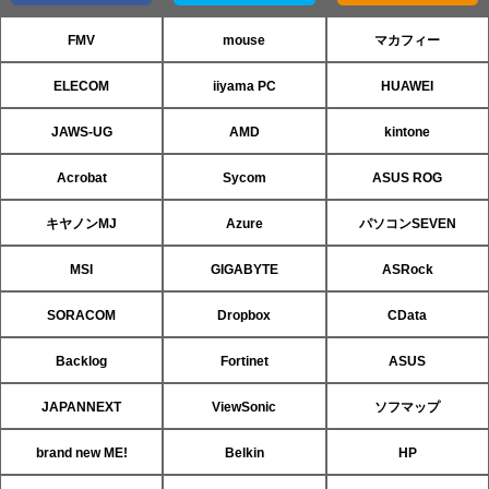
FMV
mouse
マカフィー
ELECOM
iiyama PC
HUAWEI
JAWS-UG
AMD
kintone
Acrobat
Sycom
ASUS ROG
キヤノンMJ
Azure
パソコンSEVEN
MSI
GIGABYTE
ASRock
SORACOM
Dropbox
CData
Backlog
Fortinet
ASUS
JAPANNEXT
ViewSonic
ソフマップ
brand new ME!
Belkin
HP