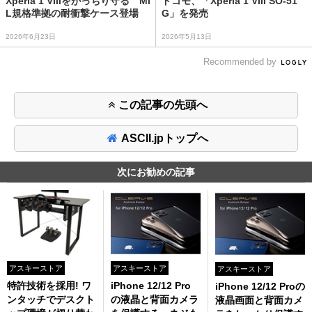
Xperia 1 VIIIをがっちり守る MI
ドコモ、「Xperia 1 VIII SO-51
L規格準拠の耐衝撃ケース登場
G」を発売
2026年6月23日
2026年5月13日
Recommended by
この記事の先頭へ
ASCII.jpトップへ
次にお勧めの記事
アスキーストア
アスキーストア
アスキーストア
特許技術を採用! ワ
iPhone 12/12 Pro
iPhone 12/12 Proの
ンタッチでデスクト
の液晶と背面カメラ
液晶画面と背面カメ