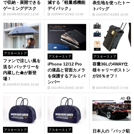
で収納・展開できる
減する「軽量感機能
表生地を使ったトー
ゲーミングデスク
デイパック」
トバッグ
2020年09月19日 12:00
2020年07月29日 12:00
2020年07月29日 10:00
アスキーストア
アスキーストア
アスキーストア
ファンで涼しい風を
iPhone 12/12 Pro
容量36Lの4WAY仕
送る! バッテリーを
の液晶と背面カメラ
様キャリーボストン
内蔵した傘が新登
を保護するアルミバ
が20％オフ！
場！
ンパー
2020年07月28日 22:00
2021年01月08日 20:00
2021年02月02日 17:00
AD
アスキーストア
アスキーストア
日本人の「バック駐