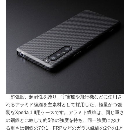
超強度、超耐性を誇り、宇宙船や飛行機などに使用さ
れるアラミド繊維を主素材として採用した、軽量かつ強
靭なXperia 1 II用ケースです。アラミド繊維は、同じ重さ
の鋼鉄と比較して約5倍の強度を持ち、同一強度におけ
る重さは鋼鉄の7分1、FRPなどのガラス繊維の2分の1と