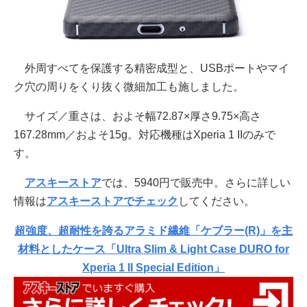
外周すべてを保護する精密成型と、USBポートやマイ
ク穴の周りをくり抜く微細加工も施しました。
サイズ／重さは、およそ幅72.87×厚さ9.75×高さ
167.28mm／およそ15g。対応機種はXperia 1 IIのみで
す。
アスキーストア
では、5940円で販売中。さらに詳しい
情報は
アスキーストアでチェック
してください。
超強度、超耐性を誇るアラミド繊維「ケブラー(R)」を主
材料としたケース「Ultra Slim & Light Case DURO for
Xperia 1 II Special Edition」