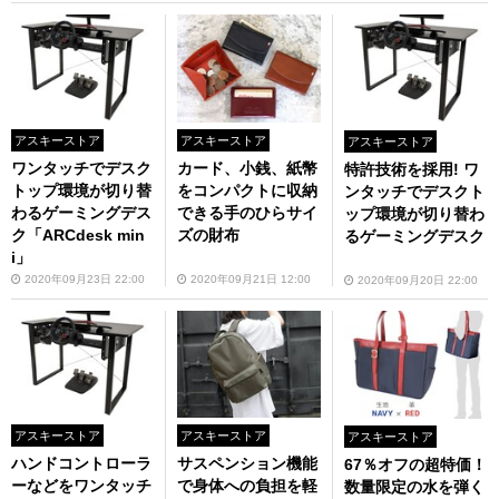
アスキーストア
アスキーストア
アスキーストア
ワンタッチでデスク
カード、小銭、紙幣
特許技術を採用! ワ
トップ環境が切り替
をコンパクトに収納
ンタッチでデスクト
わるゲーミングデス
できる手のひらサイ
ップ環境が切り替わ
ク「ARCdesk min
ズの財布
るゲーミングデスク
i」
2020年09月23日 22:00
2020年09月21日 12:00
2020年09月20日 22:00
アスキーストア
アスキーストア
アスキーストア
ハンドコントローラ
サスペンション機能
67％オフの超特価！
ーなどをワンタッチ
で身体への負担を軽
数量限定の水を弾く