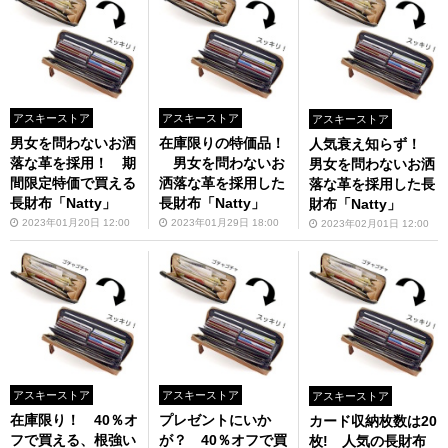
アスキーストア
アスキーストア
アスキーストア
男女を問わないお洒
在庫限りの特価品！
人気衰え知らず！
落な革を採用！ 期
男女を問わないお
男女を問わないお洒
間限定特価で買える
洒落な革を採用した
落な革を採用した長
長財布「Natty」
長財布「Natty」
財布「Natty」
2023年01月20日 12:00
2023年01月29日 18:00
2023年02月01日 12:00
アスキーストア
アスキーストア
アスキーストア
在庫限り！ 40％オ
プレゼントにいか
カード収納枚数は20
フで買える、根強い
が？ 40％オフで買
枚! 人気の長財布