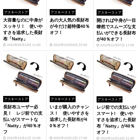
アスキーストア
アスキーストア
アスキーストア
大容量なのに中身が
あの大人気の長財布
開ければ中身が一目
スッキリ！ 使いや
が今だけ超特価40％
瞭然でスムーズな支
すさを追求した長財
オフ！
払いができる長財布
布「Natty」
が40％オフ！
2022年09月23日 11:00
2022年10月04日 22:00
2022年10月07日 17:00
アスキーストア
アスキーストア
アスキーストア
長財布ユーザー必
いまが購入のチャン
レジ前での支払いが
見！ レジ前での支
ス！ 使いやすさを
スマート! 使いや
払いがスマートな
追求した長財布が4
すさを追求した長財
「Natty」が40％オ
0％オフ！
布「Natty」が40％
フ
オフ！
2022年10月11日 12:00
2022年10月12日 17:00
2022年10月13日 21:00