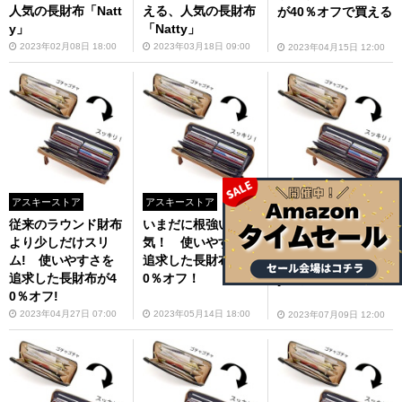
人気の長財布「Natt
える、人気の長財布
が40％オフで買える
y」
「Natty」
2023年02月08日 18:00
2023年03月18日 09:00
2023年04月15日 12:00
アスキーストア
アスキーストア
アスキーストア
従来のラウンド財布
いまだに根強い人
長財布派にオススメ
より少しだけスリ
気！ 使いやすさを
したい、使いやすさ
ム! 使いやすさを
追求した長財布が4
を追求した「Natt
追求した長財布が4
0％オフ！
y」が40％オフ！
0％オフ!
2023年04月27日 07:00
2023年05月14日 18:00
2023年07月09日 12:00