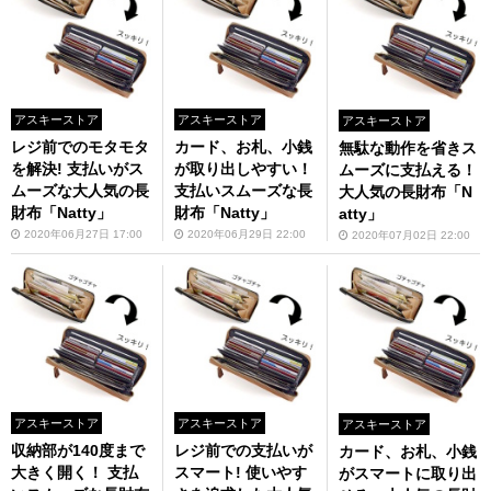
アスキーストア
アスキーストア
アスキーストア
レジ前でのモタモタ
カード、お札、小銭
無駄な動作を省きス
を解決! 支払いがス
が取り出しやすい！
ムーズに支払える！
ムーズな大人気の長
支払いスムーズな長
大人気の長財布「N
財布「Natty」
財布「Natty」
atty」
2020年06月27日 17:00
2020年06月29日 22:00
2020年07月02日 22:00
アスキーストア
アスキーストア
アスキーストア
収納部が140度まで
レジ前での支払いが
カード、お札、小銭
大きく開く！ 支払
スマート! 使いやす
がスマートに取り出