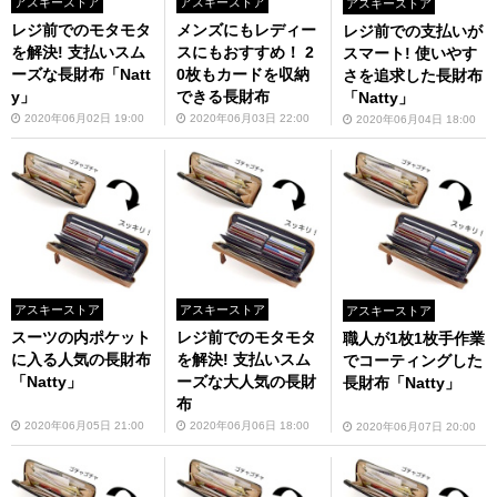
アスキーストア
アスキーストア
アスキーストア
レジ前でのモタモタ
メンズにもレディー
レジ前での支払いが
を解決! 支払いスム
スにもおすすめ！ 2
スマート! 使いやす
ーズな長財布「Natt
0枚もカードを収納
さを追求した長財布
y」
できる長財布
「Natty」
2020年06月02日 19:00
2020年06月03日 22:00
2020年06月04日 18:00
アスキーストア
アスキーストア
アスキーストア
スーツの内ポケット
レジ前でのモタモタ
職人が1枚1枚手作業
に入る人気の長財布
を解決! 支払いスム
でコーティングした
「Natty」
ーズな大人気の長財
長財布「Natty」
布
2020年06月05日 21:00
2020年06月06日 18:00
2020年06月07日 20:00