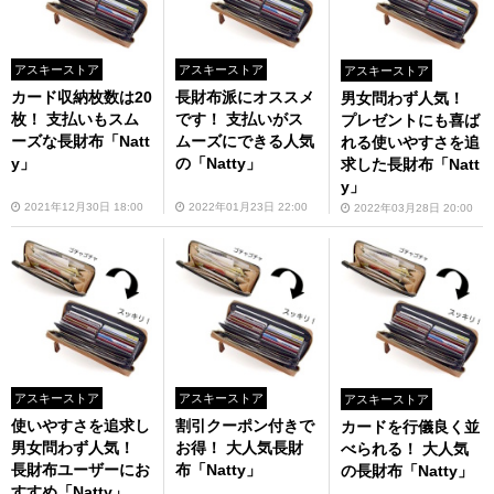
アスキーストア
アスキーストア
アスキーストア
カード収納枚数は20
長財布派にオススメ
男女問わず人気！
枚！ 支払いもスム
です！ 支払いがス
プレゼントにも喜ば
ーズな長財布「Natt
ムーズにできる人気
れる使いやすさを追
y」
の「Natty」
求した長財布「Natt
y」
2021年12月30日 18:00
2022年01月23日 22:00
2022年03月28日 20:00
アスキーストア
アスキーストア
アスキーストア
使いやすさを追求し
割引クーポン付きで
カードを行儀良く並
男女問わず人気！
お得！ 大人気長財
べられる！ 大人気
長財布ユーザーにお
布「Natty」
の長財布「Natty」
すすめ「Natty」