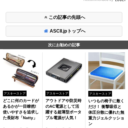
この記事の先頭へ
ASCII.jpトップへ
次にお勧めの記事
アスキーストア
アスキーストア
アスキーストア
どこに何のカードが
アウトドアや防災時
いつもの椅子に敷く
あるかが一目瞭然!
のAC電源として活
だけ！ 衝撃吸収と
使いやすさを追求し
躍する超薄型ポータ
体圧分散に優れた無
た長財布「Natty」
ブル電源が人気！
重力ジェルクッショ
ン