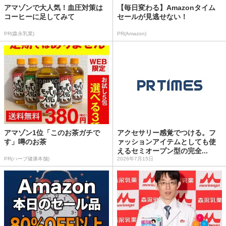
アマゾンで大人気！血圧対策は
【毎日変わる】Amazonタイム
コーヒーに足してみて
セールが見逃せない！
PR(森永乳業)
PR(Amazon)
アマゾン1位「このお茶ガチで
アクセサリー感覚でつける。フ
す」噂のお茶
ァッションアイテムとしても使
えるセミオープン型の完全...
PR(ハーブ健康本舗)
2026年7月15日