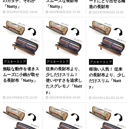
のカタチ、それが
スムーズな長財布
ートにとり出せる構
「Natty」
「Natty」
造の長財布
2021年07月20日 19:00
2021年08月16日 17:00
2021年09月02日 15:00
アスキーストア
アスキーストア
アスキーストア
無駄な動作を省きス
従来の長財布より、
根強い人気！ 従来
ムーズに小銭が取せ
少しだけスリム！
の長財布より、少し
る長財布「Natty」
使いやすさを追求し
だけスリム「Natt
たスグレモノ「Natt
y」
y」
2021年09月17日 22:00
2021年09月26日 20:00
2021年11月13日 22:00