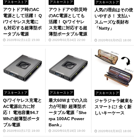
アスキーストア
アスキーストア
アスキーストア
アウトドア時のAC
アウトドアや防災時
人気の理由はその使
電源として活躍！ Q
のAC電源としても
いやすさ！ 支払い
iワイヤレス充電に
活躍！ Qiワイヤレ
スムーズな長財布
も対応する超薄型ポ
ス充電に対応する超
「Natty」
ータブル電源
薄型ポータブル電源
2020年02月11日 15:00
2020年02月24日 22:00
2020年03月05日 18:00
アスキーストア
アスキーストア
アスキーストア
Qiワイヤレス充電と
最大60Wまでの入出
ジャラジャラ鍵束を
AC電源出力に対
力が可能! 超薄型ポ
スマートに! 全く新
応！ 電池容量94.7
ータブル電源「She
しいキーケース
Whの超薄型ポータ
rpa 100AC Power
ブル電源
Bank」
2020年03月17日 19:00
2020年03月19日 19:00
2020年03月30日 18:00