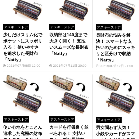
アスキーストア
アスキーストア
アスキーストア
少しだけスリム化で
収納部は140度まで
長財布の悩みを解
ポケットにスッポリ
大きく開く！ 支払
決！ スマートな支
入る！ 使いやすさ
いスムーズな長財布
払いのためにスッキ
を追求した長財布
「Natty」
リと区分けで収納
「Natty」
「Natty」
2021年07月08日 12:00
2021年07月11日 20:00
2021年07月12日 21:00
アスキーストア
アスキーストア
アスキーストア
使い心地をとことん
カードを行儀良く並
男女問わず人気！
追求した究極の財布
べられる！ 支払い
小銭やカードがスマ