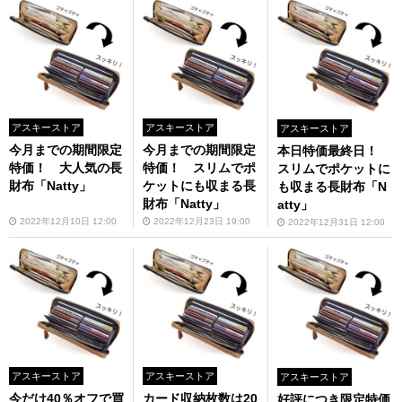
アスキーストア
アスキーストア
アスキーストア
今月までの期間限定
今月までの期間限定
本日特価最終日！
特価！ 大人気の長
特価！ スリムでポ
スリムでポケットに
財布「Natty」
ケットにも収まる長
も収まる長財布「N
財布「Natty」
atty」
2022年12月10日 12:00
2022年12月23日 19:00
2022年12月31日 12:00
アスキーストア
アスキーストア
アスキーストア
今だけ40％オフで買
カード収納枚数は20
好評につき限定特価