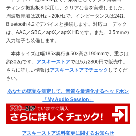
ティング振動板を採用し、クリアな音を実現しました。
周波数帯域は20Hz～20kHzで、インピーダンスは24Ω。
Bluetooth 4.2でデバイスと接続します。対応コーデック
は、AAC／SBC／aptX／aptX HDです。また、3.5mｍの
入力端子も装備します。
本体サイズは幅185×奥行き50×高さ190mmで、重さは
約302gです。
アスキーストア
では5万2800円で販売中。
さらに詳しい情報は
アスキーストアでチェック
してくだ
さい。
あなたの聴覚を測定して、音質を最適化するヘッドホン
「My Audio Session」
アスキーストア送料変更に関するお知らせ