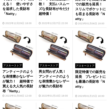
える！ 使いやすさ
枚！ 支払いスムー
での販売を延長！
を追求した長財布
ズな長財布が今だけ
スリムでポケットに
「Natty」
超特価！
も収まる長財布「N
atty」
2022年12月29日 18:00
2022年12月27日 22:00
2023年01月06日 19:00
アスキーストア
アスキーストア
アスキーストア
アンティークのよう
男女問わず人気！
限定特価での販売を
な表情豊かなレザー
アンティークのよう
延長 プレゼントに
が魅力！ 超特価で
な表情豊かなレザー
も最適の長財布「N
買える大人気の長財
が魅力の長財布
atty」
布「Natty」
2023年01月08日 12:00
2023年01月10日 18:00
2023年01月15日 18:00