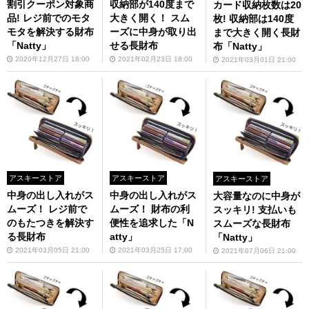
割引クーポン対象商
収納部が140度まで
カード収納枚数は20
品! レジ前でのモタ
大きく開く！ スム
枚! 収納部は140度
モタを解決する財布
ーズに中身が取り出
まで大きく開く長財
「Natty」
せる長財布
布「Natty」
2020年12月27日 18:00
2021年02月23日 18:00
2021年03月01日 21:00
アスキーストア
アスキーストア
アスキーストア
中身の出し入れがス
中身の出し入れがス
大容量なのに中身が
ムーズ！ レジ前で
ムーズ！ 財布の利
スッキリ! 支払いも
のもたつきを解決す
便性を追求した「N
スムーズな長財布
る長財布
atty」
「Natty」
2021年03月05日 21:00
2021年03月25日 17:00
2021年07月06日 21:00