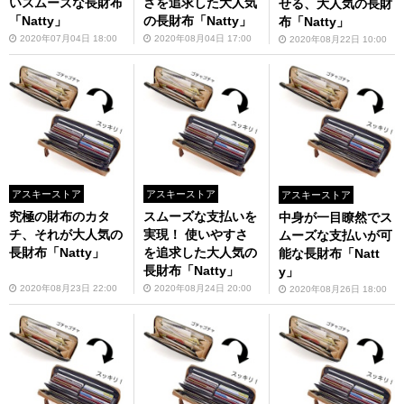
いスムーズな長財布
さを追求した大人気
せる、大人気の長財
「Natty」
の長財布「Natty」
布「Natty」
2020年07月04日 18:00
2020年08月04日 17:00
2020年08月22日 10:00
アスキーストア
アスキーストア
アスキーストア
究極の財布のカタ
スムーズな支払いを
中身が一目瞭然でス
チ、それが大人気の
実現！ 使いやすさ
ムーズな支払いが可
長財布「Natty」
を追求した大人気の
能な長財布「Natt
長財布「Natty」
y」
2020年08月23日 22:00
2020年08月24日 20:00
2020年08月26日 18:00