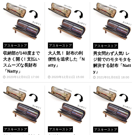
アスキーストア
アスキーストア
アスキーストア
収納部が140度まで
大人気！ 財布の利
男女問わず人気! レ
大きく開く! 支払い
便性を追求した「N
ジ前でのモタモタを
スムーズな長財布
atty」
解決する財布「Natt
「Natty」
y」
2020年12月01日 17:00
2020年12月11日 15:00
2021年01月03日 18:00
アスキーストア
アスキーストア
アスキーストア