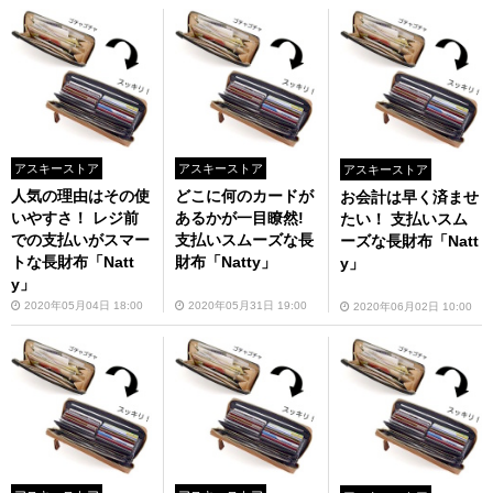
アスキーストア
アスキーストア
アスキーストア
人気の理由はその使
どこに何のカードが
お会計は早く済ませ
いやすさ！ レジ前
あるかが一目瞭然!
たい！ 支払いスム
での支払いがスマー
支払いスムーズな長
ーズな長財布「Natt
トな長財布「Natt
財布「Natty」
y」
y」
2020年05月04日 18:00
2020年05月31日 19:00
2020年06月02日 10:00