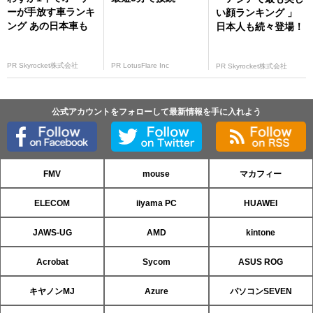
ーが手放す車ランキ
い顔ランキング 」
ング あの日本車も
日本人も続々登場！
PR Skyrocket株式会社
PR LotusFlare Inc
PR Skyrocket株式会社
公式アカウントをフォローして最新情報を手に入れよう
FMV
mouse
マカフィー
ELECOM
iiyama PC
HUAWEI
JAWS-UG
AMD
kintone
Acrobat
Sycom
ASUS ROG
キヤノンMJ
Azure
パソコンSEVEN