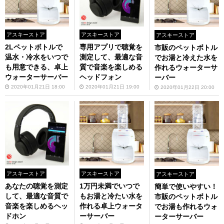
アスキーストア
アスキーストア
アスキーストア
2Lペットボトルで
専用アプリで聴覚を
市販のペットボトル
温水・冷水をいつで
測定して、最適な音
でお湯と冷えた水を
も用意できる、卓上
質で音楽を楽しめる
作れるウォーターサ
ウォーターサーバー
ヘッドフォン
ーバー
2020年01月21日 18:00
2020年01月21日 19:00
2020年01月22日 20:00
アスキーストア
アスキーストア
アスキーストア
あなたの聴覚を測定
1万円未満でいつで
簡単で使いやすい！
して、最適な音質で
もお湯と冷たい水を
市販のペットボトル
音楽を楽しめるヘッ
作れる卓上ウォータ
でお湯も作れるウォ
ドホン
ーサーバー
ーターサーバー