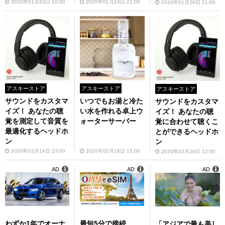
2020年01月23日 10:00
2020年01月24日 21:00
2020年01月26日 21:00
アスキーストア
アスキーストア
アスキーストア
サウンドをカスタマ
いつでもお湯と冷た
サウンドをカスタマ
イズ！ あなたの聴
い水を作れる卓上ウ
イズ！ あなたの聴
覚を測定して音質を
ォーターサーバー
覚に合わせて聴くこ
最適化するヘッドホ
とができるヘッドホ
ン
ン
2020年02月14日 23:00
2020年02月16日 15:00
2020年03月28日 12:00
AD
AD
AD
わずか1年でオーナ
最短5分で接続
「アジアで最も美し