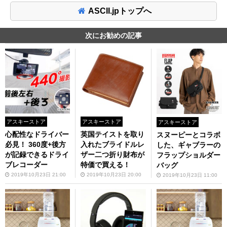
ASCII.jpトップへ
次にお勧めの記事
アスキーストア
アスキーストア
アスキーストア
心配性なドライバー
英国テイストを取り
スヌーピーとコラボ
必見！ 360度+後方
入れたブライドルレ
した、ギャブラーの
が記録できるドライ
ザー二つ折り財布が
フラップショルダー
ブレコーダー
特価で買える！
バッグ
2019年10月23日 21:00
2019年10月23日 20:00
2019年10月23日 11:00