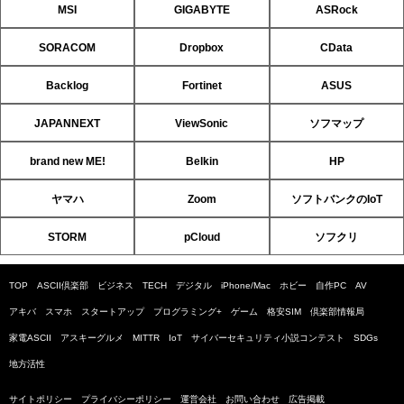
MSI
GIGABYTE
ASRock
SORACOM
Dropbox
CData
Backlog
Fortinet
ASUS
JAPANNEXT
ViewSonic
ソフマップ
brand new ME!
Belkin
HP
ヤマハ
Zoom
ソフトバンクのIoT
STORM
pCloud
ソフクリ
TOP
ASCII倶楽部
ビジネス
TECH
デジタル
iPhone/Mac
ホビー
自作PC
AV
アキバ
スマホ
スタートアップ
プログラミング+
ゲーム
格安SIM
倶楽部情報局
家電ASCII
アスキーグルメ
MITTR
IoT
サイバーセキュリティ小説コンテスト
SDGs
地方活性
サイトポリシー
プライバシーポリシー
運営会社
お問い合わせ
広告掲載