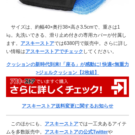
サイズは、約幅40×奥行38×高さ3.5cmで、重さは1
㎏。丸洗いできる、滑り止め付きの専用カバーが付属し
ます。
アスキーストア
では6380円で販売中。さらに詳し
い情報は
アスキーストアでチェック
してください。
クッションの新時代到来!「座る」が感動に! 快適<無重力
>ジェルクッション【2枚組】
アスキーストア送料変更に関するお知らせ
このほかにも、
アスキーストア
では一工夫あるアイテ
ムを多数販売中。
アスキーストアの公式Twitter
や