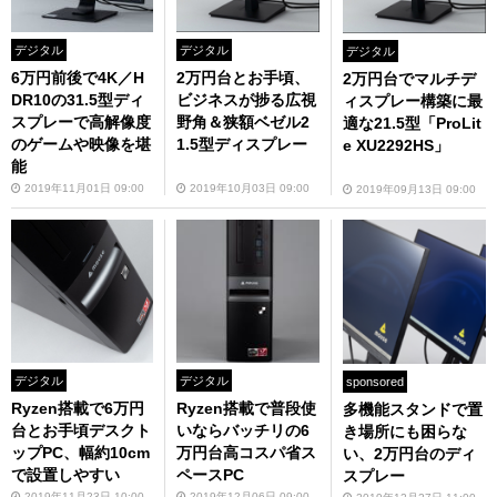
デジタル
デジタル
デジタル
6万円前後で4K／H
2万円台とお手頃、
2万円台でマルチデ
DR10の31.5型ディ
ビジネスが捗る広視
ィスプレー構築に最
スプレーで高解像度
野角＆狭額ベゼル2
適な21.5型「ProLit
のゲームや映像を堪
1.5型ディスプレー
e XU2292HS」
能
2019年11月01日 09:00
2019年10月03日 09:00
2019年09月13日 09:00
デジタル
デジタル
sponsored
Ryzen搭載で6万円
Ryzen搭載で普段使
多機能スタンドで置
台とお手頃デスクト
いならバッチリの6
き場所にも困らな
ップPC、幅約10cm
万円台高コスパ省ス
い、2万円台のディ
で設置しやすい
ペースPC
スプレー
2019年11月23日 10:00
2019年12月06日 09:00