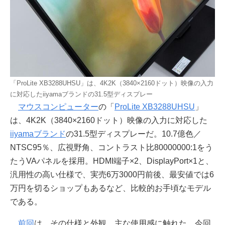
「ProLite XB3288UHSU」は、4K2K（3840×2160ドット）映像の入力
に対応したiiyamaブランドの31.5型ディスプレー
マウスコンピューター
の「
ProLite XB3288UHSU
」
は、4K2K（3840×2160ドット）映像の入力に対応した
iiyamaブランド
の31.5型ディスプレーだ。10.7億色／
NTSC95％、広視野角、コントラスト比80000000:1をう
たうVAパネルを採用。HDMI端子×2、DisplayPort×1と、
汎用性の高い仕様で、実売6万3000円前後、最安値では6
万円を切るショップもあるなど、比較的お手頃なモデル
である。
前回
は、その仕様と外観、主な使用感に触れた。今回