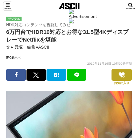
デジタル
HDR対応コンテンツを視聴してみた
6万円台でHDR10対応とお得な31.5型4Kディスプ
レーでNetflixを堪能
文● 貝塚 編集●ASCII
[PC表示へ]
2019年11月16日 10時00分更新
お気に入り