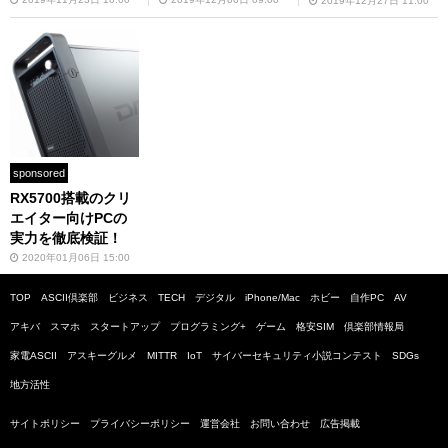
2019年12月27日 11:00
sponsored
RX5700搭載のクリ
エイター向けPCの
実力を徹底検証！
2020年01月06日 15:00
TOP
ASCII倶楽部
ビジネス
TECH
デジタル
iPhone/Mac
ホビー
自作PC
AV
アキバ
スマホ
スタートアップ
プログラミング+
ゲーム
格安SIM
倶楽部情報局
家電ASCII
アスキーグルメ
MITTR
IoT
サイバーセキュリティ小説コンテスト
SDGs
地方活性
サイトポリシー
プライバシーポリシー
運営会社
お問い合わせ
広告掲載