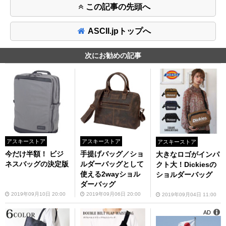
この記事の先頭へ
ASCII.jpトップへ
次にお勧めの記事
アスキーストア
アスキーストア
アスキーストア
今だけ半額！ ビジ
手提げバッグ／ショ
大きなロゴがインパ
ネスバッグの決定版
ルダーバッグとして
クト大！Dickiesの
使える2wayショル
ショルダーバッグ
ダーバッグ
2019年09月10日 20:00
2019年09月06日 20:00
2019年09月04日 11:00
AD