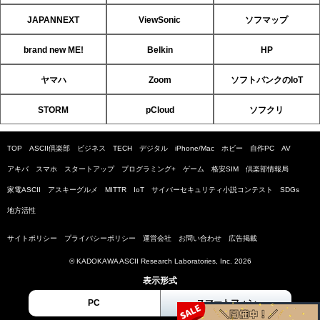
JAPANNEXT
ViewSonic
ソフマップ
brand new ME!
Belkin
HP
ヤマハ
Zoom
ソフトバンクのIoT
STORM
pCloud
ソフクリ
TOP
ASCII倶楽部
ビジネス
TECH
デジタル
iPhone/Mac
ホビー
自作PC
AV
アキバ
スマホ
スタートアップ
プログラミング+
ゲーム
格安SIM
倶楽部情報局
家電ASCII
アスキーグルメ
MITTR
IoT
サイバーセキュリティ小説コンテスト
SDGs
地方活性
サイトポリシー
プライバシーポリシー
運営会社
お問い合わせ
広告掲載
© KADOKAWA ASCII Research Laboratories, Inc. 2026
表示形式
PC
スマートフォン