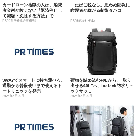
カードローン地獄の人は、消費
「たばこ税なし」思わぬ朗報に
者金融が教えない『返済停止し
喫煙者が群がる新型タバコ
て減額・免除する方法』で...
PR(渋谷法務総合事務所)
PR(株式会社HAL)
3WAYでスマートに持ち運べる。
荷物を詰め込む40Lから、“取り
通勤から普段使いまで使えるト
出せる40L”へ。Inateck防水リュ
ートリュックを発売
ックサッ...
2026年5月29日
2026年5月29日