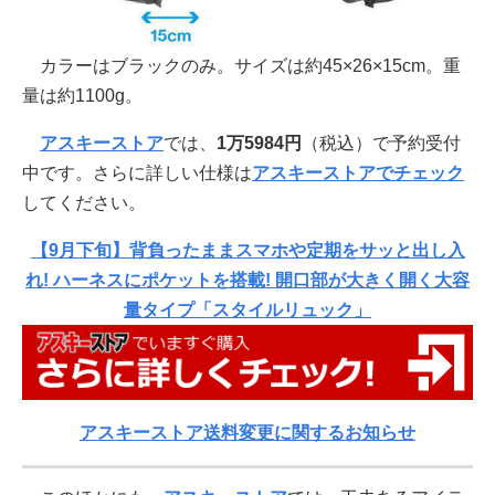
カラーはブラックのみ。サイズは約45×26×15cm。重
量は約1100g。
アスキーストア
では、
1万5984円
（税込）で予約受付
中です。さらに詳しい仕様は
アスキーストアでチェック
してください。
【9月下旬】背負ったままスマホや定期をサッと出し入
れ! ハーネスにポケットを搭載! 開口部が大きく開く大容
量タイプ「スタイルリュック」
アスキーストア送料変更に関するお知らせ