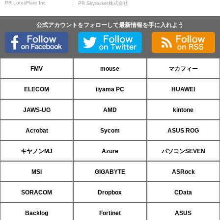
PR LotusFlare Inc
PR Skyrocket株式会社
公式アカウントをフォローして最新情報を手に入れよう
FMV
mouse
マカフィー
ELECOM
iiyama PC
HUAWEI
JAWS-UG
AMD
kintone
Acrobat
Sycom
ASUS ROG
キヤノンMJ
Azure
パソコンSEVEN
MSI
GIGABYTE
ASRock
SORACOM
Dropbox
CData
Backlog
Fortinet
ASUS