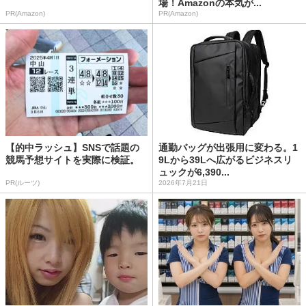
場！Amazonの本気が...
PR(Amazon)
PR(Amazon)
【的中ラッシュ】SNSで話題の
通勤バッグが出張用に変わる。1
競馬予想サイトを実際に検証。
9Lから39Lへ広がるビジネスリ
ュックが6,390...
PR(ルーツ)
2026年7月21日