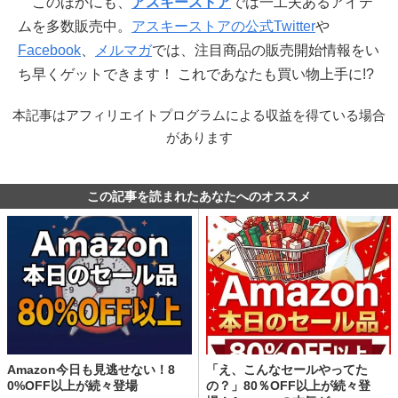
このほかにも、
アスキーストア
では一工夫あるアイテ
ムを多数販売中。
アスキーストアの公式Twitter
や
Facebook
、
メルマガ
では、注目商品の販売開始情報をい
ち早くゲットできます！ これであなたも買い物上手に!?
本記事はアフィリエイトプログラムによる収益を得ている場合
があります
この記事を読まれたあなたへのオススメ
Amazon今日も見逃せない！8
「え、こんなセールやってた
0%OFF以上が続々登場
の？」80％OFF以上が続々登