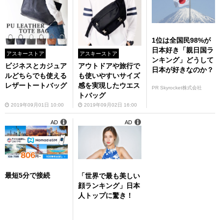
1位は全国民98%が
日本好き「親日国ラ
アスキーストア
アスキーストア
ンキング」どうして
ビジネスとカジュア
アウトドアや旅行で
日本が好きなのか？
ルどちらでも使える
も使いやすいサイズ
レザートートバッグ
感を実現したウエス
PR Skyrocket株式会社
トバッグ
2019年09月01日 10:00
2019年09月02日 16:00
AD
AD
最短5分で接続
「世界で最も美しい
顔ランキング」日本
人トップに驚き！