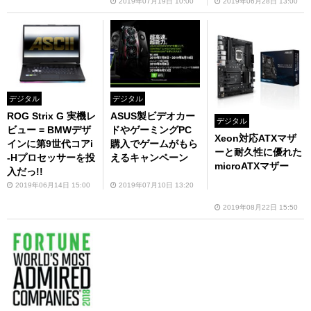
2019年07月19日 10:00
2019年06月28日 13:00
デジタル
デジタル
ROG Strix G 実機レ
ASUS製ビデオカー
デジタル
ビュー = BMWデザ
ドやゲーミングPC
Xeon対応ATXマザ
インに第9世代コアi
購入でゲームがもら
ーと耐久性に優れた
-Hプロセッサーを投
えるキャンペーン
microATXマザー
入だっ!!
2019年06月14日 15:00
2019年07月10日 13:20
2019年08月22日 15:50