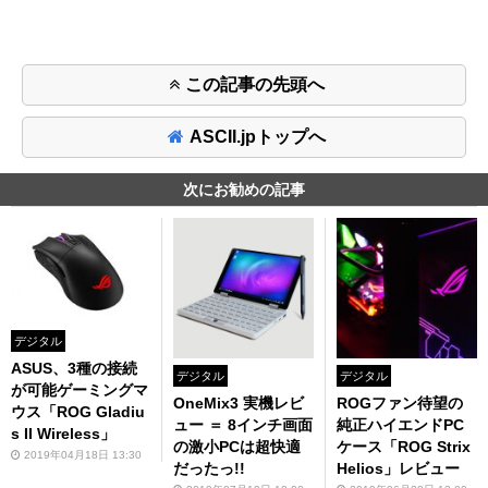
この記事の先頭へ
ASCII.jpトップへ
次にお勧めの記事
デジタル
ASUS、3種の接続
デジタル
デジタル
が可能ゲーミングマ
OneMix3 実機レビ
ROGファン待望の
ウス「ROG Gladiu
ュー ＝ 8インチ画面
純正ハイエンドPC
s II Wireless」
の激小PCは超快適
ケース「ROG Strix
2019年04月18日 13:30
だったっ!!
Helios」レビュー