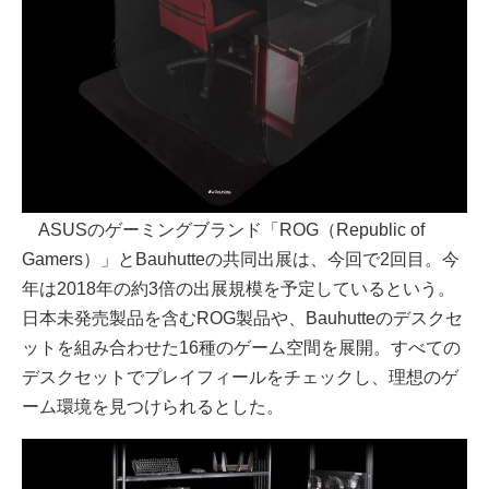
ASUSのゲーミングブランド「ROG（Republic of
Gamers）」とBauhutteの共同出展は、今回で2回目。今
年は2018年の約3倍の出展規模を予定しているという。
日本未発売製品を含むROG製品や、Bauhutteのデスクセ
ットを組み合わせた16種のゲーム空間を展開。すべての
デスクセットでプレイフィールをチェックし、理想のゲ
ーム環境を見つけられるとした。