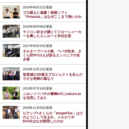
2016年06月21日更新
プロ棋士に連勝！将棋ソフト
「Ponanza」はなぜここまで強いのか
2016年08月08日更新
ラジコン好きが講じてドローンメーカ
ーを興したエンルート伊豆社長
2017年05月24日更新
オルターブース小島、ペパボ松本、さ
くら田中の3人が語るエンジニアの生
き様
2019年12月13日更新
首里城の3D復元プロジェクトを生んだ
小さな奇跡の連なり
2019年07月16日更新
ニホンミツバチの養蜂IoTにsakura.io
を活用してみた
2018年11月06日更新
ピクシブ×さくらの「ImageFlux」はど
のようにして生まれ、メルカリや
BASEはなぜ採用したのか