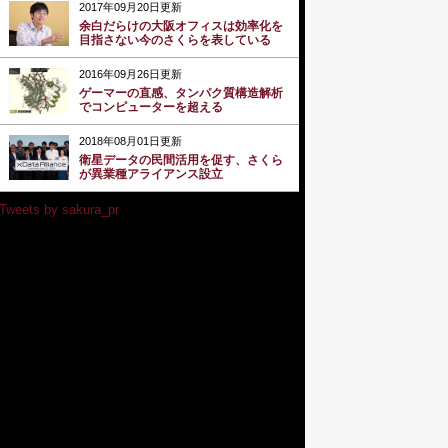
2017年09月20日更新
余白だらけの大阪オフィスは効率化を
目指さない今のさくらを表している
2016年09月26日更新
ゲーマーの直感、タンパク質構造解析
でコンピューターを超える
2018年08月01日更新
衛星データの民間活用を促す、さくら
が異業種アライアンス設立
Tweets by sakura_pr