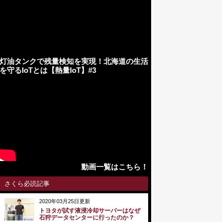
灯油タンクで残量検知を実現！北海道の生活
を守るIoTとは【熱量IoT】#3
動画一覧はこちら！
さくら必読記事
2020年03月25日更新
トヨタが試す液浸冷却サーバーはなぜ
石狩データセンターに行ったのか？