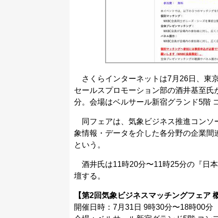
さくらインターネットは7月26日、東
セールスプロモーション部の酒井基至氏が登
分。会場はベルサール新宿グランド5階 
同フェアは、気象ビジネス推進コンソー
象情報・データを介した各分野の企業間
という。
酒井氏は11時20分〜11時25分の『日
壇する。
【第2回気象ビジネスマッチングフェア 
開催日時：7⽉31日 9時30分〜18時00分