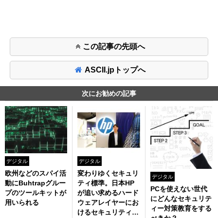
この記事の先頭へ
ASCII.jpトップへ
次にお勧めの記事
デジタル
デジタル
欧州などのスパイ活
変わりゆくセキュリ
デジタル
動にBuhtrapグルー
ティ標準。日本HP
PCを使えない世代
プのツールキットが
が追い求めるハード
にどんなセキュリテ
用いられる
ウェアレイヤーにお
ィー対策教育をする
けるセキュリティ対