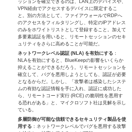
ッションを確立できるのは、LAN上のデバイスや、
VPN経由でアクセスするデバイスに限定するこ
と。別の方法として、ファイアウォールでRDPへ
のアクセスをフィルタリングし、特定のIPアドレス
のみをホワイトリストとして登録すること。加えて
多要素認証を用いると、リモートセッションのセキ
ュリティをさらに高めることが可能だ。
ネットワークレベル認証 (NLA) を有効にする
：
NLAを有効にすると、BlueKeepの影響をいくらか
抑えることができるだろう。リモートセッションを
確立して、バグを悪用しようとしても、認証が必要
となるからだ。しかし、「攻撃者は感染したシステ
ムの有効な認証情報を手に入れ、認証に成功した
ら、リモートコード実行 (RCE) の脆弱性を悪用す
る恐れがある」と、マイクロソフト社は見解を示し
ている。
多層防御が可能な信頼できるセキュリティ製品を使
用する
：ネットワークレベルでバグを悪用する攻撃