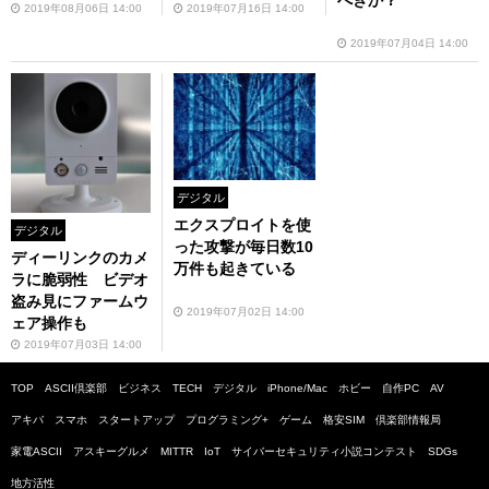
べきか？
策とは？【前編】
2019年08月06日 14:00
2019年07月16日 14:00
2019年07月04日 14:00
デジタル
エクスプロイトを使
デジタル
った攻撃が毎日数10
ディーリンクのカメ
万件も起きている
ラに脆弱性 ビデオ
盗み見にファームウ
2019年07月02日 14:00
ェア操作も
2019年07月03日 14:00
TOP
ASCII倶楽部
ビジネス
TECH
デジタル
iPhone/Mac
ホビー
自作PC
AV
アキバ
スマホ
スタートアップ
プログラミング+
ゲーム
格安SIM
倶楽部情報局
家電ASCII
アスキーグルメ
MITTR
IoT
サイバーセキュリティ小説コンテスト
SDGs
地方活性