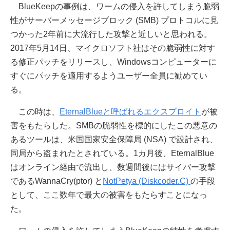
BlueKeepの事例は、ワームの侵入を許してしまう脆弱
性がサーバーメッセージブロック (SMB) プロトコルに見
つかった2年前に大流行した攻撃と近しいと思われる。
2017年5月14日、マイクロソフト社はその脆弱性に対す
る修正パッチをリリースし、Windowsコンピューターに
すぐにパッチを適用するようユーザー全員に勧めてい
る。
この時は、
EternalBlueと呼ばれるエクスプロイト
が被
害をもたらした。SMBの脆弱性を標的にしたこの悪意の
あるツールは、米国国家安全保障局 (NSA) で設計され、
同局から盗まれたとされている。1カ月後、EternalBlue
はオンライン経由で流出し、数週間後にはサイバー攻撃
であるWannaCry(ptor) と
NotPetya (Diskcoder.C)
の手段
として、ここ数年で最大の被害をもたらすことになっ
た。