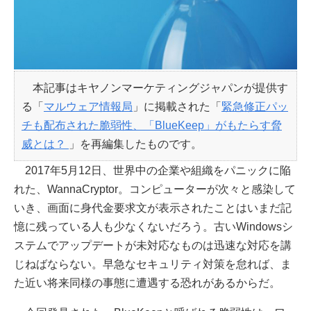
本記事はキヤノンマーケティングジャパンが提供す
る「
マルウェア情報局
」に掲載された「
緊急修正パッ
チも配布された脆弱性、「BlueKeep」がもたらす脅
威とは？
」を再編集したものです。
2017年5月12日、世界中の企業や組織をパニックに陥
れた、WannaCryptor。コンピューターが次々と感染して
いき、画面に身代金要求文が表示されたことはいまだ記
憶に残っている人も少なくないだろう。古いWindowsシ
ステムでアップデートが未対応なものは迅速な対応を講
じねばならない。早急なセキュリティ対策を怠れば、ま
た近い将来同様の事態に遭遇する恐れがあるからだ。