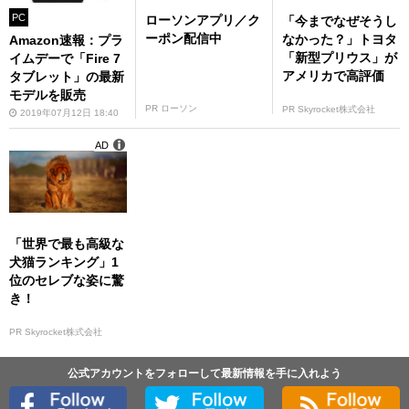
PC
ローソンアプリ／ク
「今までなぜそうし
ーポン配信中
なかった？」トヨタ
Amazon速報：プラ
「新型プリウス」が
イムデーで「Fire 7
アメリカで高評価
タブレット」の最新
モデルを販売
PR ローソン
PR Skyrocket株式会社
2019年07月12日 18:40
AD
「世界で最も高級な
犬猫ランキング」1
位のセレブな姿に驚
き！
PR Skyrocket株式会社
公式アカウントをフォローして最新情報を手に入れよう