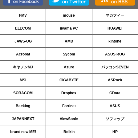
FMV
mouse
マカフィー
ELECOM
iiyama PC
HUAWEI
JAWS-UG
AMD
kintone
Acrobat
Sycom
ASUS ROG
キヤノンMJ
Azure
パソコンSEVEN
MSI
GIGABYTE
ASRock
SORACOM
Dropbox
CData
Backlog
Fortinet
ASUS
JAPANNEXT
ViewSonic
ソフマップ
brand new ME!
Belkin
HP