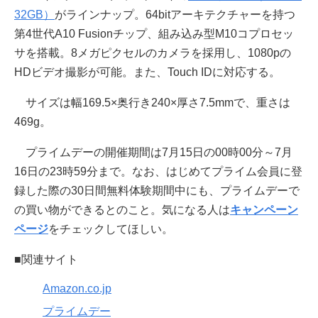
32GB）
がラインナップ。64bitアーキテクチャーを持つ
第4世代A10 Fusionチップ、組み込み型M10コプロセッ
サを搭載。8メガピクセルのカメラを採用し、1080pの
HDビデオ撮影が可能。また、Touch IDに対応する。
サイズは幅169.5×奥行き240×厚さ7.5mmで、重さは
469g。
プライムデーの開催期間は7月15日の00時00分～7月
16日の23時59分まで。なお、はじめてプライム会員に登
録した際の30日間無料体験期間中にも、プライムデーで
の買い物ができるとのこと。気になる人は
キャンペーン
ページ
をチェックしてほしい。
■関連サイト
Amazon.co.jp
プライムデー