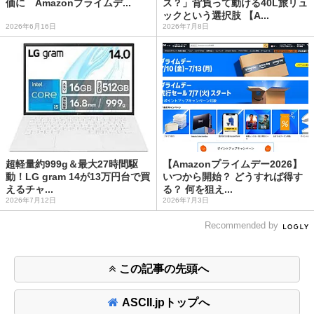
価に Amazonプライムデ...
ス？」背負って動ける40L旅リュ
ックという選択肢 【A...
2026年6月16日
2026年7月8日
超軽量約999g＆最大27時間駆
【Amazonプライムデー2026】
動！LG gram 14が13万円台で買
いつから開始？ どうすれば得す
えるチャ...
る？ 何を狙え...
2026年7月12日
2026年7月3日
Recommended by
この記事の先頭へ
ASCII.jpトップへ