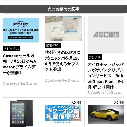
次にお勧めの記事
家電ASCII
トピックス
洗剤付きの床吹きロ
Amazonセール速
デジタル
ボにルンバを月120
報：7月15日からA
0円で使えるサブス
アイロボットジャパ
mazonプライムデ
クも登場
ンがサブスクリプシ
ーが開催！
ョンサービス「Rob
2019年06月05日 08:30
ot Smart Plan」を6
2019年06月25日 16:00
月8日より開始
2019年06月04日 11:00
AD
AD