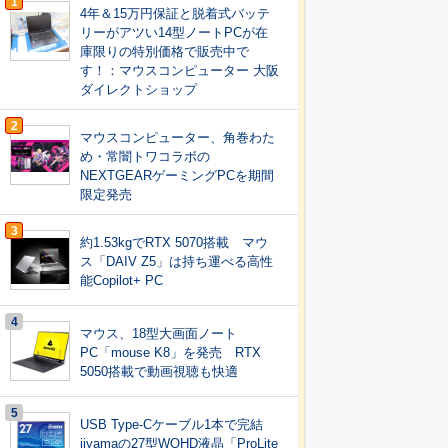
1
4年＆15万円保証と脱着式バッテ
リーがアツい14型ノートPCが在
庫限りの特別価格で販売中で
す！：マウスコンピューター 大阪
ダイレクトショップ
2
マウスコンピューター、角巻わた
め・常闇トワコラボの
NEXTGEARゲーミングPCを期間
限定発売
3
約1.53kgでRTX 5070搭載 マウ
ス「DAIV Z5」は持ち運べる高性
能Copilot+ PC
4
マウス、18型大画面ノート
PC「mouse K8」を発売 RTX
5050搭載で動画視聴も快適
5
USB Type-Cケーブル1本で完結
iiyamaの27型WQHD液晶「ProLite