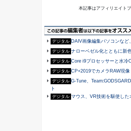
本記事はアフィリエイト
DAIV画像編集パソコンなど、
デジタル
ナローベゼル化とともに新色「
デジタル
Core i9プロセッサーと
デジタル
CP+2019でカメラRAW現
デジタル
G-Tune、Team:GODS
デジタル
ト
マウス、VR技術を駆使した
デジタル