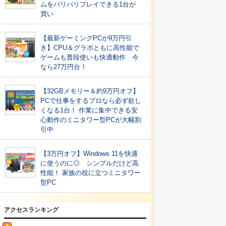
ムをバリバリプレイできる1台が
買い
【最新ゲーミングPCが9万円引
き】CPU＆グラボともに高性能で
ゲームも普段使いも快適動作 今
なら27万円台！
【32GBメモリー＆約9万円オフ】
PCで仕事をするプロなら必ず欲し
くなる1台！ 作業に集中できる安
心動作のミニタワー型PCが大幅割
引中
【3万円オフ】Windows 11を快適
に使うのに◎ シンプルだけど高
性能！ 家族の役に立つミニタワー
型PC
アクセスランキング