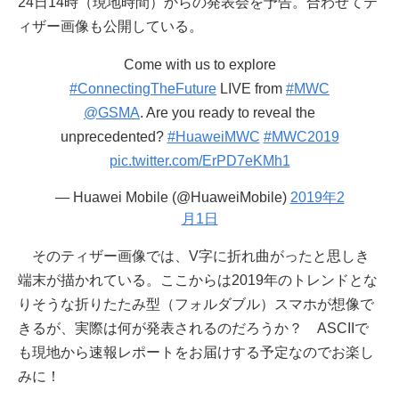
24日14時（現地時間）からの発表会を予告。合わせてテ
ィザー画像も公開している。
Come with us to explore
#ConnectingTheFuture
LIVE from
#MWC
@GSMA
. Are you ready to reveal the
unprecedented?
#HuaweiMWC
#MWC2019
pic.twitter.com/ErPD7eKMh1
— Huawei Mobile (@HuaweiMobile)
2019年2
月1日
そのティザー画像では、V字に折れ曲がったと思しき
端末が描かれている。ここからは2019年のトレンドとな
りそうな折りたたみ型（フォルダブル）スマホが想像で
きるが、実際は何が発表されるのだろうか？ ASCIIで
も現地から速報レポートをお届けする予定なのでお楽し
みに！