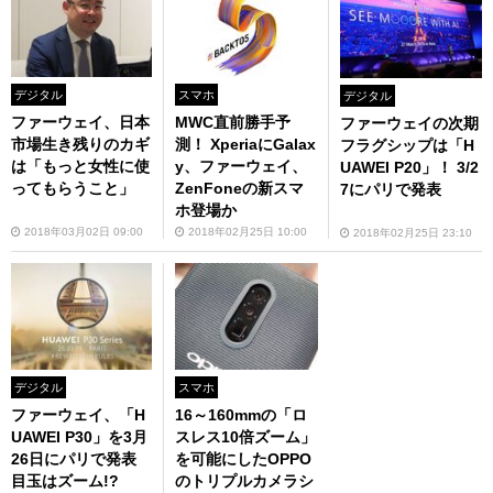
デジタル
スマホ
デジタル
ファーウェイ、日本
MWC直前勝手予
ファーウェイの次期
市場生き残りのカギ
測！ XperiaにGalax
フラグシップは「H
は「もっと女性に使
y、ファーウェイ、
UAWEI P20」！ 3/2
ってもらうこと」
ZenFoneの新スマ
7にパリで発表
ホ登場か
2018年03月02日 09:00
2018年02月25日 10:00
2018年02月25日 23:10
デジタル
スマホ
ファーウェイ、「H
16～160mmの「ロ
UAWEI P30」を3月
スレス10倍ズーム」
26日にパリで発表
を可能にしたOPPO
目玉はズーム!?
のトリプルカメラシ