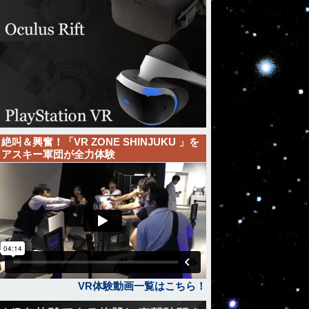
絶叫＆興奮！「VR ZONE SHINJUKU 」を
アスキー軍団が全力体験
VR体験動画一覧はこちら！