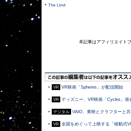
The Limit
本記事はアフィリエイト
VR映画「Spheres」が配信開始
VR
ディズニー、VR映画「Cycles」発
VR
VAIO、東映とクラフターと
デジタル
全国をめぐって上映する「移動式V
VR