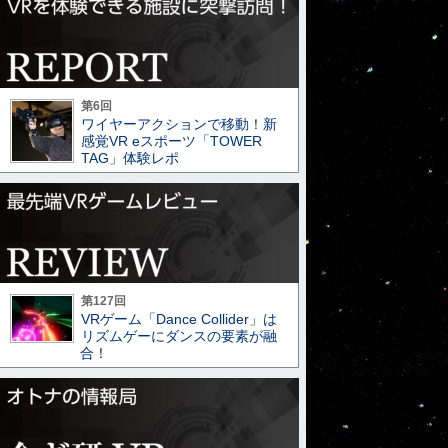
第6回
ワイヤーアクションで移動！新
感覚VR eスポーツ「TOWER
TAG」体験レポ
第127回
VRゲーム「Dance Collider」は
リズムゲーにダンスの要素が融
合！