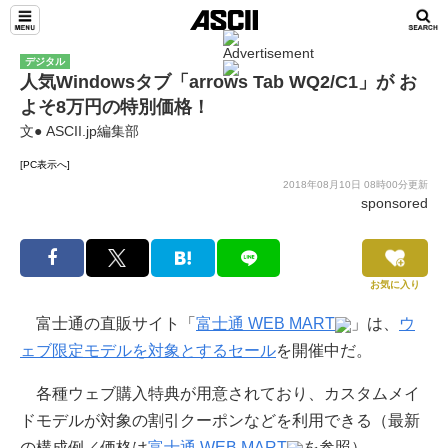
デジタル
人気Windowsタブ「arrows Tab WQ2/C1」が お
よそ8万円の特別価格！
文● ASCII.jp編集部
[PC表示へ]
2018年08月10日 08時00分更新
sponsored
お気に入り
富士通の直販サイト「
富士通 WEB MART
」は、
ウ
ェブ限定モデルを対象とするセール
を開催中だ。
各種ウェブ購入特典が用意されており、カスタムメイ
ドモデルが対象の割引クーポンなどを利用できる（最新
の構成例／価格は
富士通 WEB MART
を参照）。