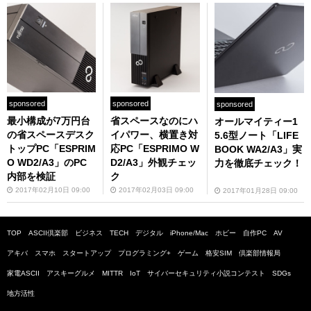
sponsored
sponsored
sponsored
最小構成が7万円台
省スペースなのにハ
オールマイティー1
の省スペースデスク
イパワー、横置き対
5.6型ノート「LIFE
トップPC「ESPRIM
応PC「ESPRIMO W
BOOK WA2/A3」実
O WD2/A3」のPC
D2/A3」外観チェッ
力を徹底チェック！
内部を検証
ク
2017年02月10日 09:00
2017年02月03日 09:00
2017年01月28日 09:00
TOP
ASCII倶楽部
ビジネス
TECH
デジタル
iPhone/Mac
ホビー
自作PC
AV
アキバ
スマホ
スタートアップ
プログラミング+
ゲーム
格安SIM
倶楽部情報局
家電ASCII
アスキーグルメ
MITTR
IoT
サイバーセキュリティ小説コンテスト
SDGs
地方活性