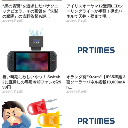
“黒の表現”を追求したパナソニ
アイリスオーヤマ12畳用LEDシ
ックビエラ、その画質を『沈黙
ーリングライトが半額！導光パ
の艦隊』の吉野監督も評...
ネルで天井・壁まで明...
2026年6月15日
2026年7月11日
暑い時期に欲しいやつ！ Switch
オランダ発”Xtorm”【IP65準拠 3
2に直挿しの専用冷却ファンが25
面ソーラーパネル搭載10,000mA
99円
h...
2026年7月22日
2026年5月19日