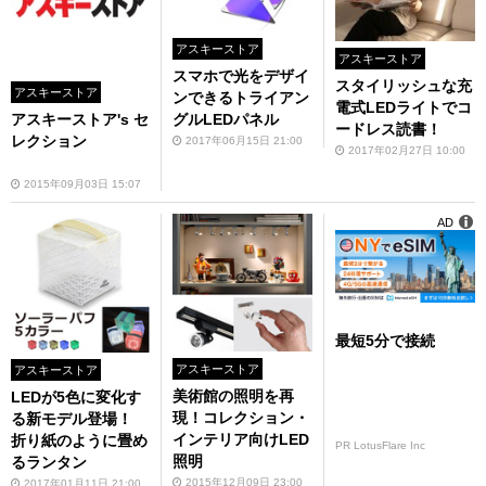
アスキーストア
アスキーストア
スマホで光をデザイ
スタイリッシュな充
アスキーストア
ンできるトライアン
電式LEDライトでコ
グルLEDパネル
アスキーストア's セ
ードレス読書！
レクション
2017年06月15日 21:00
2017年02月27日 10:00
2015年09月03日 15:07
AD
最短5分で接続
アスキーストア
アスキーストア
美術館の照明を再
LEDが5色に変化す
現！コレクション・
る新モデル登場！
インテリア向けLED
折り紙のように畳め
PR LotusFlare Inc
照明
るランタン
2015年12月09日 23:00
2017年01月11日 21:00