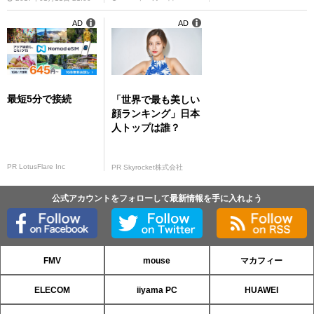
AD
AD
最短5分で接続
「世界で最も美しい
顔ランキング」日本
人トップは誰？
PR LotusFlare Inc
PR Skyrocket株式会社
公式アカウントをフォローして最新情報を手に入れよう
FMV
mouse
マカフィー
ELECOM
iiyama PC
HUAWEI