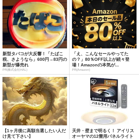
新型タバコが大反響！「たばこ
「え、こんなセールやってた
税、さようなら」600円→83円の
の？」80％OFF以上が続々登
新型が爆売れ
場！Amazonの本気が...
PR(株式会社HAL)
PR(Amazon)
【1ヶ月後に高額当選したい人だ
天井・壁まで明るく！ アイリス
け見て下さい】
オーヤマの12畳用パネルライト