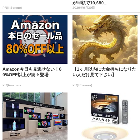
が半額で10,680...
PR(Il Sereno)
2026年6月30日
Amazon今日も見逃せない！8
【1ヶ月以内に大金持ちになりた
0%OFF以上が続々登場
い人だけ見て下さい】
PR(Amazon)
PR(Il Sereno)