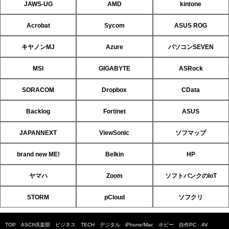
JAWS-UG
AMD
kintone
Acrobat
Sycom
ASUS ROG
キヤノンMJ
Azure
パソコンSEVEN
MSI
GIGABYTE
ASRock
SORACOM
Dropbox
CData
Backlog
Fortinet
ASUS
JAPANNEXT
ViewSonic
ソフマップ
brand new ME!
Belkin
HP
ヤマハ
Zoom
ソフトバンクのIoT
STORM
pCloud
ソフクリ
TOP
ASCII倶楽部
ビジネス
TECH
デジタル
iPhone/Mac
ホビー
自作PC
AV