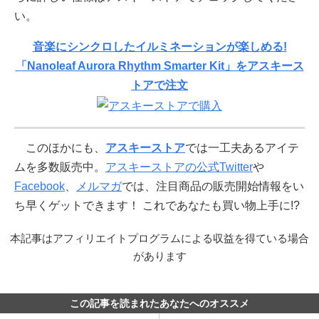
い。
音楽にシンクロしたイルミネーションが楽しめる!
「Nanoleaf Aurora Rhythm Smarter Kit」をアスキース
トアで注文
このほかにも、
アスキーストア
では一工夫あるアイテ
ムを多数販売中。
アスキーストアの公式Twitter
や
Facebook
、
メルマガ
では、注目商品の販売開始情報をい
ち早くゲットできます！ これであなたも買い物上手に!?
本記事はアフィリエイトプログラムによる収益を得ている場合
があります
この記事を読まれたあなたへのオススメ