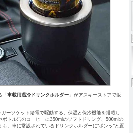
る「
車載用温冷ドリンクホルダー
」がアスキーストアで販
Vシガーソケット給電で駆動する、保温と保冷機能を搭載し
トル缶のコーヒーに350mlのソフトドリング、500mlの
も、車に常設されているドリンクホルダーに“ポンッ”と置