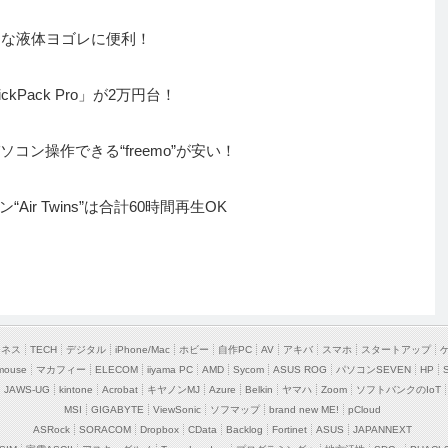
頑固な液体ヨゴレに便利！
Pack Pro」が2万円台！
コン操作できる“freemo”が安い！
r Twins”は合計60時間再生OK
ジネス
TECH
デジタル
iPhone/Mac
ホビー
自作PC
AV
アキバ
スマホ
スタートアップ
mouse
マカフィー
ELECOM
iiyama PC
AMD
Sycom
ASUS ROG
パソコンSEVEN
HP
JAWS-UG
kintone
Acrobat
キヤノンMJ
Azure
Belkin
ヤマハ
Zoom
ソフトバンクのIoT
MSI
GIGABYTE
ViewSonic
ソフマップ
brand new ME!
pCloud
ASRock
SORACOM
Dropbox
CData
Backlog
Fortinet
ASUS
JAPANNEXT