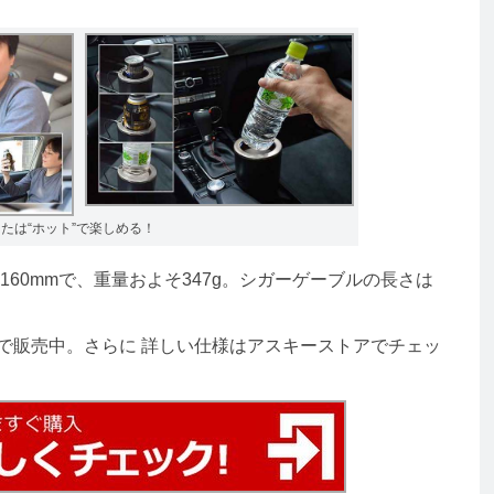
たは“ホット”で楽しめる！
さ160mmで、重量およそ347g。シガーゲーブルの長さは
で販売中。さらに 詳しい仕様はアスキーストアでチェッ