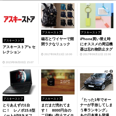
アスキーストア
アスキーストア
磁石とワイヤーで開
iPhone買い替え時
アスキーストア
閉ラクなリュック
にオススメの周辺機
アスキーストア's セ
器は忘れ物防止タグ
レクション
2017年09月13日 10:00
2017年09月12日 22:00
2015年09月03日 15:07
AD
アスキーストア
アスキーストア
「たった1年でオー
ナーが手放してしま
とりあえずの1台
まだまだ売れてま
う車ランキング」
に！ レノボ15.6型
す！ 8000円台の
あの日本車も登場
ノートが59％オフ
二日酔い防止アイテ