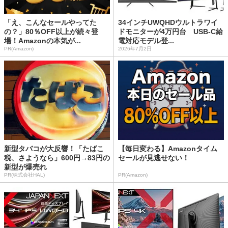
「え、こんなセールやってた
34インチUWQHDウルトラワイ
の？」80％OFF以上が続々登
ドモニターが4万円台 USB-C給
場！Amazonの本気が...
電対応モデル登...
PR(Amazon)
2026年7月2日
新型タバコが大反響！「たばこ
【毎日変わる】Amazonタイム
税、さようなら」600円→83円の
セールが見逃せない！
新型が爆売れ
PR(株式会社HAL)
PR(Amazon)