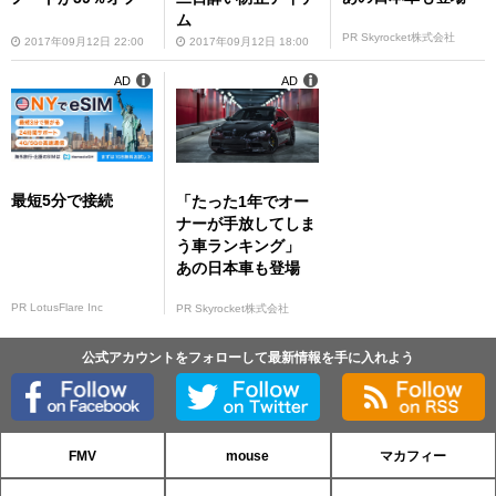
ム
PR Skyrocket株式会社
2017年09月12日 22:00
2017年09月12日 18:00
AD
AD
最短5分で接続
「たった1年でオー
ナーが手放してしま
う車ランキング」
あの日本車も登場
PR LotusFlare Inc
PR Skyrocket株式会社
公式アカウントをフォローして最新情報を手に入れよう
FMV
mouse
マカフィー