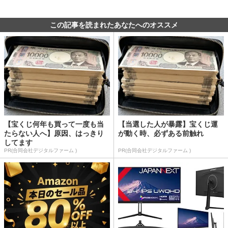
この記事を読まれたあなたへのオススメ
【宝くじ何年も買って一度も当
【当選した人が暴露】宝くじ運
たらない人へ】原因、はっきり
が動く時、必ずある前触れ
してます
PR(合同会社デジタルファーム )
PR(合同会社デジタルファーム )