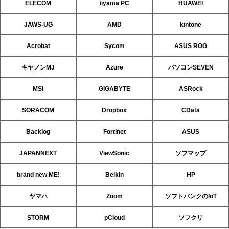
ELECOM
iiyama PC
HUAWEI
JAWS-UG
AMD
kintone
Acrobat
Sycom
ASUS ROG
キヤノンMJ
Azure
パソコンSEVEN
MSI
GIGABYTE
ASRock
SORACOM
Dropbox
CData
Backlog
Fortinet
ASUS
JAPANNEXT
ViewSonic
ソフマップ
brand new ME!
Belkin
HP
ヤマハ
Zoom
ソフトバンクのIoT
STORM
pCloud
ソフクリ