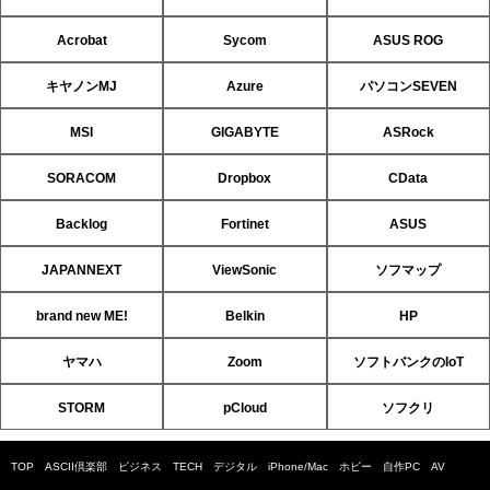
Acrobat
Sycom
ASUS ROG
キヤノンMJ
Azure
パソコンSEVEN
MSI
GIGABYTE
ASRock
SORACOM
Dropbox
CData
Backlog
Fortinet
ASUS
JAPANNEXT
ViewSonic
ソフマップ
brand new ME!
Belkin
HP
ヤマハ
Zoom
ソフトバンクのIoT
STORM
pCloud
ソフクリ
TOP
ASCII倶楽部
ビジネス
TECH
デジタル
iPhone/Mac
ホビー
自作PC
AV