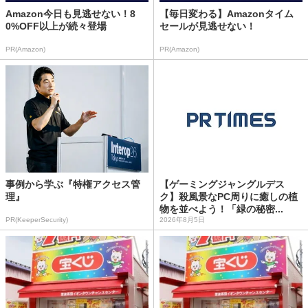
Amazon今日も見逃せない！8
【毎日変わる】Amazonタイム
0%OFF以上が続々登場
セールが見逃せない！
PR(Amazon)
PR(Amazon)
事例から学ぶ『特権アクセス管
【ゲーミングジャングルデス
理』
ク】殺風景なPC周りに癒しの植
物を並べよう！「緑の秘密...
PR(KeeperSecurity)
2026年8月5日