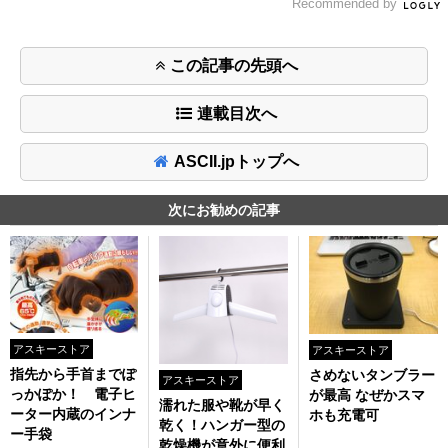
Recommended by
この記事の先頭へ
連載目次へ
ASCII.jpトップへ
次にお勧めの記事
アスキーストア
アスキーストア
指先から手首までぽ
さめないタンブラー
アスキーストア
っかぽか！ 電子ヒ
が最高 なぜかスマ
濡れた服や靴が早く
ーター内蔵のインナ
ホも充電可
乾く！ハンガー型の
ー手袋
乾燥機が意外に便利