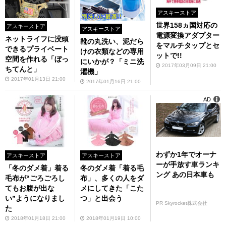
アスキーストア
世界158ヵ国対応の
アスキーストア
アスキーストア
電源変換アダプター
ネットライフに没頭
靴の丸洗い、泥だら
をマルチタップとセ
できるプライベート
けの衣類などの専用
ットで!!
空間を作れる「ぼっ
にいかが？「ミニ洗
2017年03月09日 21:00
ちてんと」
濯機」
2017年01月13日 21:00
2017年01月16日 21:00
AD
わずか1年でオーナ
アスキーストア
アスキーストア
ーが手放す車ランキ
「冬のダメ着」着る
冬のダメ着「着る毛
ング あの日本車も
毛布が“ごろごろし
布」、多くの人をダ
てもお腹が出な
メにしてきた「こた
い”ようになりまし
つ」と出会う
PR Skyrocket株式会社
た
2018年01月18日 21:00
2018年01月19日 10:00