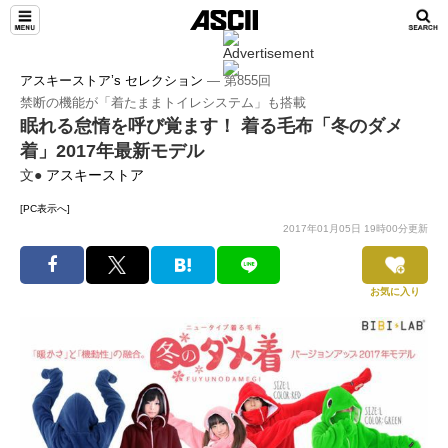
アスキーストア’s セレクション
― 第855回
禁断の機能が「着たままトイレシステム」も搭載
眠れる怠惰を呼び覚ます！ 着る毛布「冬のダメ
着」2017年最新モデル
文●
アスキーストア
[PC表示へ]
2017年01月05日 19時00分更新
お気に入り