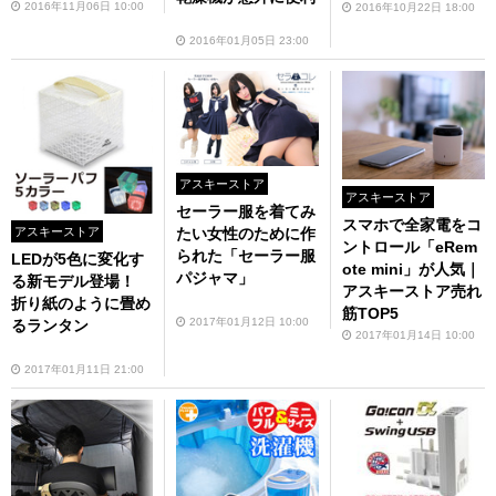
2016年11月06日 10:00
2016年10月22日 18:00
2016年01月05日 23:00
アスキーストア
アスキーストア
セーラー服を着てみ
スマホで全家電をコ
アスキーストア
たい女性のために作
ントロール「eRem
られた「セーラー服
LEDが5色に変化す
ote mini」が人気｜
パジャマ」
る新モデル登場！
アスキーストア売れ
折り紙のように畳め
筋TOP5
2017年01月12日 10:00
るランタン
2017年01月14日 10:00
2017年01月11日 21:00