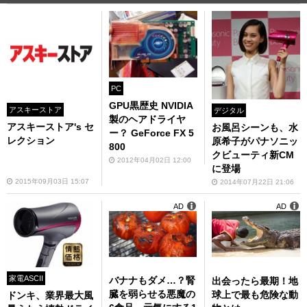
PC
GPU黒歴史 NVIDIA
アスキーストア
デジタル
製のヘアドライヤ
アスキーストア's セ
お風呂シーンも、水
ー？ GeForce FX 5
レクション
原希子がパナソニッ
800
クビューティ新CM
2012年04月02日 12:00
に登場
2015年09月03日 15:07
2014年07月22日 21:06
AD
AD
家電ASCII
バナナもダメ…？腎
出会ったら最期！地
臓を弱らせる悪魔の
球上で最も危険な動
ドンキ、業界最大風