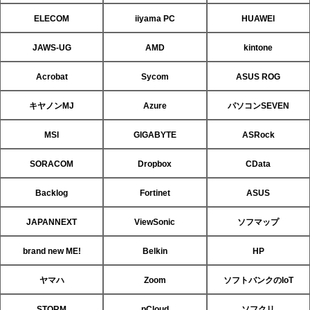
ELECOM
iiyama PC
HUAWEI
JAWS-UG
AMD
kintone
Acrobat
Sycom
ASUS ROG
キヤノンMJ
Azure
パソコンSEVEN
MSI
GIGABYTE
ASRock
SORACOM
Dropbox
CData
Backlog
Fortinet
ASUS
JAPANNEXT
ViewSonic
ソフマップ
brand new ME!
Belkin
HP
ヤマハ
Zoom
ソフトバンクのIoT
STORM
pCloud
ソフクリ