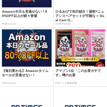
Amazon今日も見逃せない！8
ひるおびで先行紹介！速乾×ニュ
0%OFF以上が続々登場
アンスヘアセットが可能な＜ Du
al Care D...
PR(Amazon)
2026年6月9日
【毎日変わる】Amazonタイム
アマゾン1位「このお茶ガチで
セールが見逃せない！
す」噂のお茶
PR(Amazon)
PR(ハーブ健康本舗)