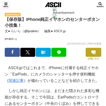
iphone/mac
【保存版】iPhone純正イヤホンのセンターボタン
小技集！
文● らいら（
@lyrahm
） 編集● ASCII.jp
[PC表示へ]
2015年05月31日 17時00分更新
お気に入り
ASCII.jpではこれまで、iPhoneに付属する純正イヤホ
ン「EarPods」にカメラのシャッターを押す便利機能
（
関連記事
）が備わっていることなどを紹介してきた。
しかし純正イヤホンには、まだまだ隠された多彩な機
能が存在する。そこで今回は、EarPodsのコントローラ
にあるセンターボタン（中央のくぼみ）を押してできる