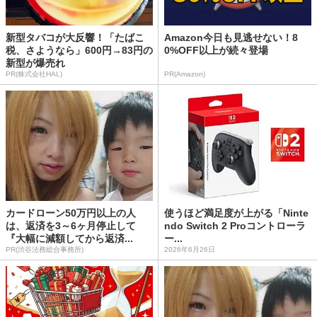
新型タバコが大反響！「たばこ
Amazon今日も見逃せない！8
税、さようなら」600円→83円の
0%OFF以上が続々登場
新型が爆売れ
PR(株式会社HAL)
PR(Amazon)
カードローン50万円以上の人
使うほど満足度が上がる「Ninte
は、返済を3～6ヶ月停止して
ndo Switch 2 Proコントローラ
『大幅に減額してから返済...
ー...
PR(渋谷法務総合事務所)
2026年6月26日