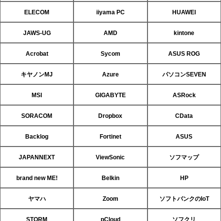
ELECOM
iiyama PC
HUAWEI
JAWS-UG
AMD
kintone
Acrobat
Sycom
ASUS ROG
キヤノンMJ
Azure
パソコンSEVEN
MSI
GIGABYTE
ASRock
SORACOM
Dropbox
CData
Backlog
Fortinet
ASUS
JAPANNEXT
ViewSonic
ソフマップ
brand new ME!
Belkin
HP
ヤマハ
Zoom
ソフトバンクのIoT
STORM
pCloud
ソフクリ