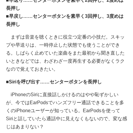
■早送り……センターボタンを素早く2回押し、2度めは
長押し
■早戻し……センターボタンを素早く3回押し、3度めは
長押し
まずは音楽を聴くときに役立つ定番の小技だ。スキッ
プや早送りは、一時停止した状態でも使うことができ
る。しばらく止めていた楽曲をまた最初から聞き直した
いときなどでは、わざわざ一度再生する必要がなくラク
なので覚えておきたい。
■Siriを呼び出す……センターボタンを長押し
iPhoneのSiriに直接話しかけるのはやや恥ずかしい
が、今ではEarPodsでハンズフリー通話できることを多
くのiPhoneユーザーが知っている。EarPodsを使って
Siriと話していたら通話中に見えなくもないので、変な感
じはあまりない？