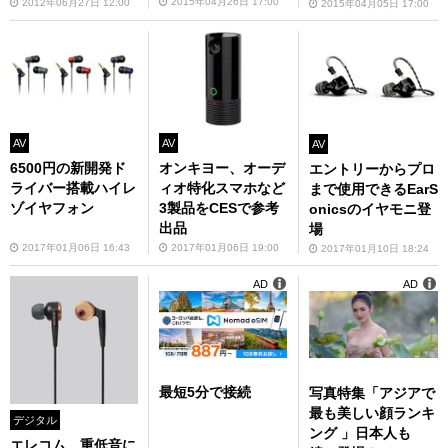
2015年04月26日 17:00
2012年06月27日 12:00
2015年04月05日 17:00
AV
AV
AV
6500円の新開発ド
オンキヨー、オーデ
エントリーからプロ
ライバー搭載ハイレ
ィオ特化スマホなど
まで使用できるEarS
ゾイヤフォン
3製品をCESで参考
onicsのイヤモニ登
出品
場
2017年01月06日 16:43
2017年01月06日 19:00
2017年01月10日 18:24
AD
AD
最短5分で接続
写真特集「アジアで
最も美しい顔ランキ
デジタル
ング 」日本人も
エレコム、重低音に