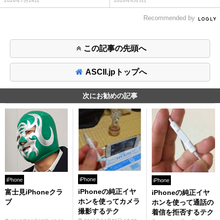
2026年7月14日
2026年6月5日
Recommended by
この記事の先頭へ
ASCII.jpトップへ
次にお勧めの記事
iPhone
iPhone
iPhone
iPhoneの純正イヤ
富士見iPhoneクラ
iPhoneの純正イヤ
ホンを使ってカメラ
ブ
ホンを使って通話の
撮影するテク
着信を拒否するテク