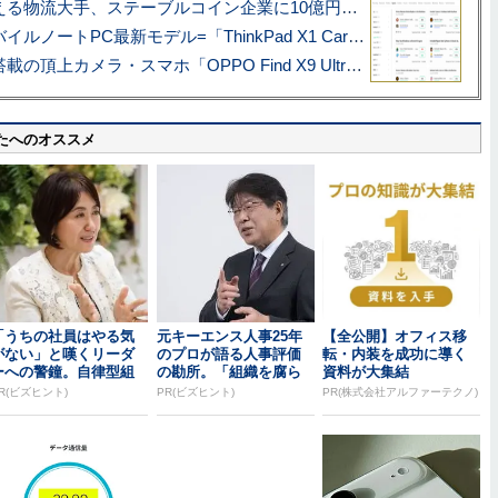
アマゾン配送を支える物流大手、ステーブルコイン企業に10億円投資のワケ
あこがれの旗艦モバイルノートPC最新モデル=「ThinkPad X1 Carbon Gen 14 Aura Edition」実機レビュー
ハッセルブラッド搭載の頂上カメラ・スマホ「OPPO Find X9 Ultra」実写レビュー=プロが本気で徹底撮影しました!!
たへのオススメ
「うちの社員はやる気
元キーエンス人事25年
【全公開】オフィス移
がない」と嘆くリーダ
のプロが語る人事評価
転・内装を成功に導く
ーへの警鐘。自律型組
の勘所。「組織を腐ら
資料が大集結
織をつくる前に外せな...
せるNG評価」とは...
R(ビズヒント)
PR(ビズヒント)
PR(株式会社アルファーテクノ)