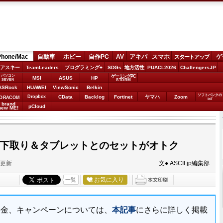
Phone/Mac
自動車
ホビー
自作PC
AV
アキバ
スマホ
ゲ
スタートアップ
アスキー
TeamLeaders
プログラミング+
SDGs
地方活性
PUACL2026
ChallengersJP
パソコン
ゲーミングPC
MSI
ASUS
HP
STORM
SEVEN
ASRock
HUAWEI
ViewSonic
Belkin
ソフトバンクの
Dropbox
CData
Backlog
Fortinet
ヤマハ
Zoom
ORACOM
IoT
brand
pCloud
new ME!
e 5を下取り＆タブレットとのセットがオトク
分更新
文● ASCII.jp編集部
お気に入り
一覧
での料金、キャンペーンについては、
本記事
にさらに詳しく掲載