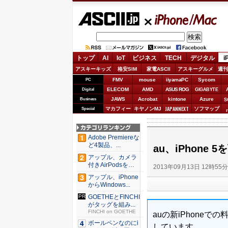
ASCII.jp
iPhone/Mac
トップ
AI
IoT
ビジネス
TECH
デジタル
i
アスキーキッズ
格安SIM
家電ASCII
アスキーグルメ
週刊
FMV
mouse
iiyamaPC
Sycom
PC
ELECOM
AMD
ASUS ROG
Digital
GIGABYTE
JAWS
Acrobat
kintone
Azure
Business
S
JAPANNEXT
マカフィー
キヤノンMJ
ソフマップ
Special
Adobe Premiereな
ど4製品、...
au、iPhon
アップル、カメラ
付きAirPodsを年
2013年09月13日 12時55
内...
アップル、iPhone
からWindows...
GOETHEとFINCHI
がタッグを組み...
FINCHI on GOETHE
auの新iPhone
ボールペンなのにi
しています。