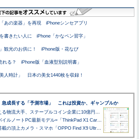
「あの楽器」を再現 iPhoneシンセアプリ
を書きたい人に iPhone「かなペン習字」
」観光のお供に！ iPhone版・花なび
売れる？ iPhone版「血液型別説明書」
版「美人時計」 日本の美女1440枚を収録！
、急成長する「予測市場」 これは投資か、ギャンブルか
アマゾン配送を支える物流大手、ステーブルコイン企業に10億円投資のワケ
あこがれの旗艦モバイルノートPC最新モデル=「ThinkPad X1 Carbon Gen 14 Aura Edition」実機レビュー
ハッセルブラッド搭載の頂上カメラ・スマホ「OPPO Find X9 Ultra」実写レビュー=プロが本気で徹底撮影しました!!