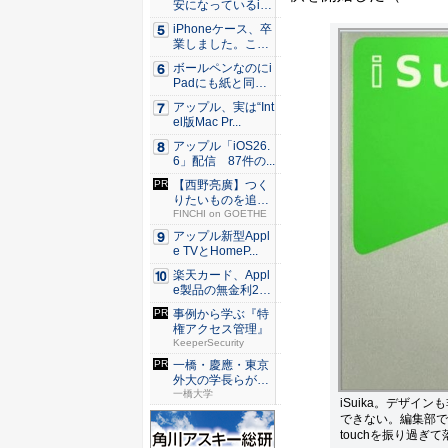
安になっているiP
h...
iPhoneケース、卒
業しました。これ
か...
ボールペンなのにi
Padにも紙と同じ
滑ら...
アップル、実は“Int
el版Mac Pr...
アップル「iOS26.
6」配信 87件の...
【西野亮廣】つく
りたいものを追求
できる環...
FINCHI on GOETHE
アップル新型Appl
e TVとHomeP...
楽天カード、Appl
e製品の無金利24
回...
事例から学ぶ『特
権アクセス管理』
KeeperSecurity
一橋・慶應・東京
外大の学長らが語
る学部・...
一橋大学
iSuika。デザイ
できない。編集部で試
touchを振り過ぎ