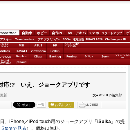
Phone/Mac
自動車
ホビー
自作PC
AV
アキバ
スマホ
ゲ
スタートアップ
アスキー
TeamLeaders
プログラミング+
SDGs
地方活性
PUACL2026
ChallengersJP
パソコン
ゲーミングPC
MSI
ASUS
HP
STORM
SEVEN
ASRock
HUAWEI
ViewSonic
Belkin
ソフトバンクの
Dropbox
CData
Backlog
Fortinet
ヤマハ
Zoom
ORACOM
IoT
brand
pCloud
new ME!
ica対応!? いえ、ジョークアプリです
分更新
文● ASCII.jp編集部
お気に入り
一覧
は27日、iPhone／iPod touch用のジョークアプリ「
iSuika
」の提
s Storeで見る
）。価格は無料。