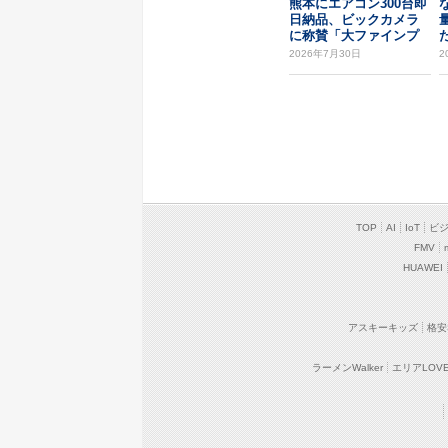
熊本にエアコン300台即
日納品、ビックカメラ
に称賛「大ファインプ
た
レー」
2026年7月30日
2
TOP
AI
IoT
ビ
FMV
HUAWEI
アスキーキッズ
格安
ラーメンWalker
エリアLOVEW