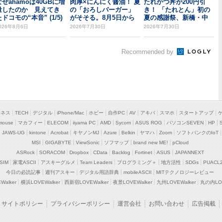
なぜahamoは40GBに増
肉厚×にんにく醤油！ 夏
たれかつ丼が200円引
量したのか 見えてき
の「おろしバーガー」
き！ 「たれとん」初の
ドコモの“本音” (1/5)
がそそる。8月5日から
夏の感謝祭、新橋・中
野北口で開催
026年8月6日
2026年7月30日
2026年7月30日
Recommended by
ジネス
TECH
デジタル
iPhone/Mac
ホビー
自作PC
AV
アキバ
スマホ
スタートアップ
mouse
マカフィー
ELECOM
iiyama PC
AMD
Sycom
ASUS ROG
パソコンSEVEN
HP
JAWS-UG
kintone
Acrobat
キヤノンMJ
Azure
Belkin
ヤマハ
Zoom
ソフトバンクのIoT
MSI
GIGABYTE
ViewSonic
ソフマップ
brand new ME!
pCloud
ASRock
SORACOM
Dropbox
CData
Backlog
Fortinet
ASUS
JAPANNEXT
SIM
家電ASCII
アスキーグルメ
Team Leaders
プログラミング＋
地方活性
SDGs
PUACL
今日の必読記事
週刊アスキー
デジタル用語辞典
mobileASCII
MITテクノロジーレビュー
alker
横浜LOVEWalker
西新宿LOVEWalker
夜景LOVEWalker
九州LOVEWalker
丸の内LOV
サイトポリシー
プライバシーポリシー
運営会社
お問い合わせ
広告掲載