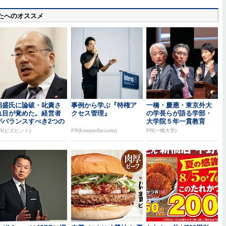
たへのオススメ
稲盛氏に論破・叱責さ
事例から学ぶ『特権ア
一橋・慶應・東京外大
れ目が覚めた。経営者
クセス管理』
の学長らが語る学部・
がバランスすべき2つの
大学院５年一貫教育
背反
R(ビズヒント)
PR(KeeperSecurity)
PR(一橋大学)