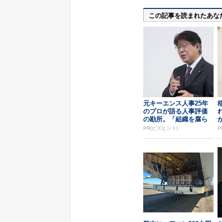
この記事を読まれたあな
元キーエンス人事25年
のプロが語る人事評価
の勘所。「組織を腐ら
せるNG評価」とは...
PR(ビズヒント)
P