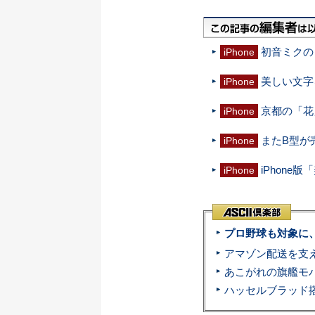
初音ミクの
iPhone
美しい文字
iPhone
京都の「花
iPhone
またB型が
iPhone
iPhone
iPhone
プロ野球も対象に