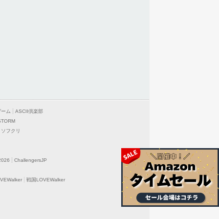
ゲーム
ASCII倶楽部
STORM
ソフクリ
2026
ChallengersJP
EWalker
戦国LOVEWalker