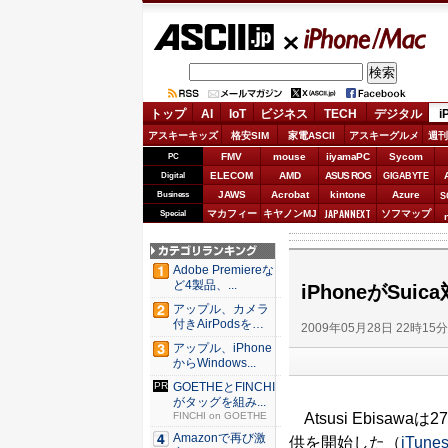
ASCII.jp
iPhone/Mac
トップ
AI
IoT
ビジネス
TECH
デジタル
i
アスキーキッズ
格安SIM
家電ASCII
アスキーグルメ
週刊
FMV
mouse
iiyamaPC
Sycom
PC
ELECOM
AMD
ASUS ROG
Digital
GIGABYTE
JAWS
Acrobat
kintone
Azure
Business
S
JAPANNEXT
マカフィー
キヤノンMJ
ソフマップ
Special
Adobe Premiereな
ど4製品、...
iPhoneがSu
アップル、カメラ
付きAirPodsを年
2009年05月28日 22時15
内...
アップル、iPhone
からWindows...
GOETHEとFINCHI
がタッグを組み...
Atsusi Ebisawa
FINCHI on GOETHE
Amazonで再び激
供を開始した（
iTune