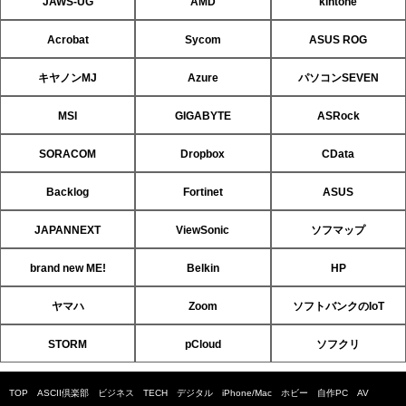
JAWS-UG
AMD
kintone
Acrobat
Sycom
ASUS ROG
キヤノンMJ
Azure
パソコンSEVEN
MSI
GIGABYTE
ASRock
SORACOM
Dropbox
CData
Backlog
Fortinet
ASUS
JAPANNEXT
ViewSonic
ソフマップ
brand new ME!
Belkin
HP
ヤマハ
Zoom
ソフトバンクのIoT
STORM
pCloud
ソフクリ
TOP
ASCII倶楽部
ビジネス
TECH
デジタル
iPhone/Mac
ホビー
自作PC
AV