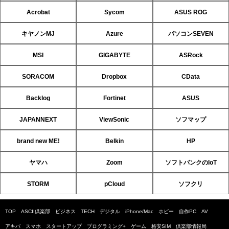
Acrobat
Sycom
ASUS ROG
キヤノンMJ
Azure
パソコンSEVEN
MSI
GIGABYTE
ASRock
SORACOM
Dropbox
CData
Backlog
Fortinet
ASUS
JAPANNEXT
ViewSonic
ソフマップ
brand new ME!
Belkin
HP
ヤマハ
Zoom
ソフトバンクのIoT
STORM
pCloud
ソフクリ
TOP
ASCII倶楽部
ビジネス
TECH
デジタル
iPhone/Mac
ホビー
自作PC
AV
アキバ
スマホ
スタートアップ
プログラミング+
ゲーム
格安SIM
倶楽部情報局