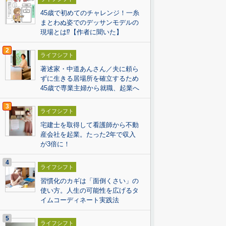
45歳で初めてのチャレンジ！一糸
まとわぬ姿でのデッサンモデルの
現場とは⁉【作者に聞いた】
2
ライフシフト
著述家・中道あんさん／夫に頼ら
ずに生きる居場所を確立するため
45歳で専業主婦から就職、起業へ
3
ライフシフト
宅建士を取得して看護師から不動
産会社を起業。たった2年で収入
が3倍に！
4
ライフシフト
習慣化のカギは「面倒くさい」の
使い方。人生の可能性を広げるタ
イムコーディネート実践法
5
ライフシフト