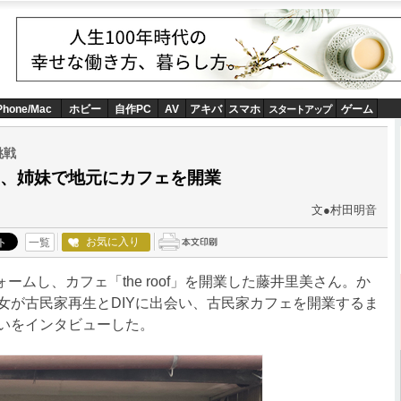
Phone/Mac
ホビー
自作PC
AV
アキバ
スマホ
ゲーム
スタートアップ
挑戦
、姉妹で地元にカフェを開業
文●村田明音
お気に入り
一覧
ームし、カフェ「the roof」を開業した藤井里美さん。か
女が古民家再生とDIYに出会い、古民家カフェを開業するま
いをインタビューした。