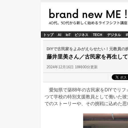
トップ
AI
IoT
ビジネス
TECH
デジタル
i
DIYで古民家をよみがえらせたい！元教員の
藤井里美さん／古民家を再生して
2024年12月16日 18時00分更新
愛知県で築88年の古民家をDIYでリフォ
つて学校の特別支援教員として働いた彼
でのストーリーや、その挑戦に込めた思