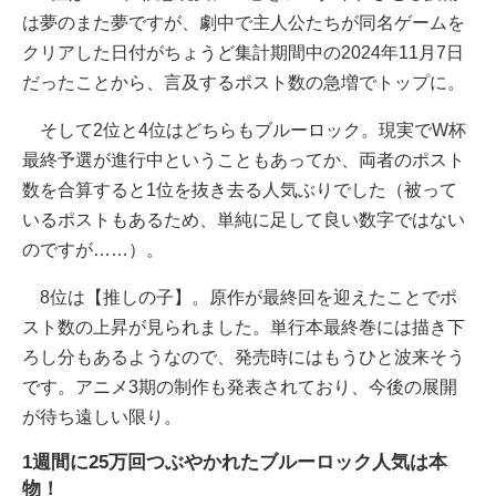
は夢のまた夢ですが、劇中で主人公たちが同名ゲームを
クリアした日付がちょうど集計期間中の2024年11月7日
だったことから、言及するポスト数の急増でトップに。
そして2位と4位はどちらもブルーロック。現実でW杯
最終予選が進行中ということもあってか、両者のポスト
数を合算すると1位を抜き去る人気ぶりでした（被って
いるポストもあるため、単純に足して良い数字ではない
のですが……）。
8位は【推しの子】。原作が最終回を迎えたことでポ
スト数の上昇が見られました。単行本最終巻には描き下
ろし分もあるようなので、発売時にはもうひと波来そう
です。アニメ3期の制作も発表されており、今後の展開
が待ち遠しい限り。
1週間に25万回つぶやかれたブルーロック人気は本
物！