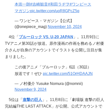
本崇一朗
#吉崎観音
#和田ラヂヲ
#ワンピース
マガジン
pic.twitter.com/uoR8GPcZ5q
— ワンピース・マガジン【公式】
(@onepiece_mag)
November 10, 2024
4位「
ブルーロック VS. U-20 JAPAN
」。11月9日に
TVアニメ第30話が放送。原作漫画の作画を務めるノ村優
介さんが自身のアカウントでイラストを公開し注目が集
まりました。
この後アニメ「ブルーロック」6話（30話）
放送です！ぜひ
pic.twitter.com/51OrHDAAJN
— ノ村優介 Yusuke Nomura (@nomnii)
November 9, 2024
5位は「
進撃の巨人
」。11月8日に「劇場版 進撃の巨人
完結編THE LAST ATTACK」が公開。公式アカウントで