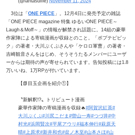
(@fantasulife)
November 11, 2024
3位は「
ONE PIECE
」。12月4日に発売予定の雑誌
「ONE PIECE magazine 特集 ゆるいONE PIECE～
Laugh＆Moff～」の情報が解禁され話題に。14組の豪華
作家陣による寄稿漫画が収録とのこと。「ポプテピピッ
ク」の著者・大川ぶくぶさんや「ケロロ軍曹」の著者・
吉崎観音さんをはじめ、そうそうたるメンバーにユーザ
ーからは期待の声が寄せられています。告知投稿には1.8
万いいね、1万RPが付いています。
【📗目玉企画を紹介①】
〝新解釈!?〟トリビュート漫画
豪華作家陣の寄稿漫画を収録🔥
#阿賀沢紅茶
#
大川ぶくぶ
#川尻こだま
#曽山一寿
#つづ井
#中
村光
#浜岡賢次
#平尾アウリ
#福本伸行
#萩原天
晴
#上原求
#新井和也
#盆ノ木至
#山本さほ
#山