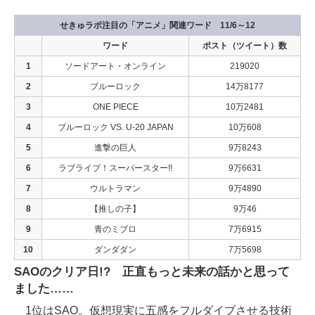
せきゅラボ注目の「アニメ」関連ワード 11/6～12
ワード
ポスト（ツイート）数
1
ソードアート・オンライン
219020
2
ブルーロック
14万8177
3
ONE PIECE
10万2481
4
ブルーロック VS. U-20 JAPAN
10万608
5
進撃の巨人
9万8243
6
ラブライブ！スーパースター!!
9万6631
7
ウルトラマン
9万4890
8
【推しの子】
9万46
9
青のミブロ
7万6915
10
ダンダダン
7万5698
SAOのクリア日!? 正直もっと未来の話かと思って
ました……
1位はSAO。仮想現実に五感をフルダイブさせる技術