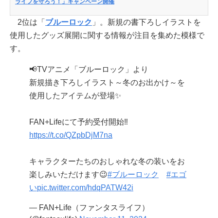
ライフを守ろう！」キャンペーン開催
2位は「
ブルーロック
」。新規の書下ろしイラストを
使用したグッズ展開に関する情報が注目を集めた模様で
す。
📢TVアニメ「ブルーロック」より
新規描き下ろしイラスト～冬のお出かけ～を
使用したアイテムが登場✨
FAN+Lifeにて予約受付開始‼️
https://t.co/QZpbDjM7na
キャラクターたちのおしゃれな冬の装いをお
楽しみいただけます😉
#ブルーロック
#エゴ
い
pic.twitter.com/hdqPATW42i
— FAN+Life（ファンタスライフ）