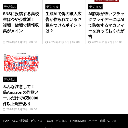
デジタル
デジタル
デジタル
SNSに投稿する高校
生成AIで偽の求人広
AI詐欺が怖いブラッ
生は今や少数派！
告が作られている!?
クフライデーにはAI
複垢・鍵垢で情報収
気をつけるポイント
で防御するマカフィ
集がメイン
は？
ーを買っておくのが
吉
2024年11月12日 09:30
2024年11月08日 09:00
2024年11月27日 00:00
デジタル
みんな注意して！
偽Amazonの詐欺メ
ールだけで4万8000
件以上報告あり
2024年11月26日 18:00
TOP
ASCII倶楽部
ビジネス
TECH
デジタル
iPhone/Mac
ホビー
自作PC
AV