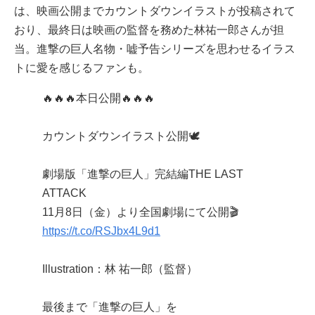
は、映画公開までカウントダウンイラストが投稿されて
おり、最終日は映画の監督を務めた林祐一郎さんが担
当。進撃の巨人名物・嘘予告シリーズを思わせるイラス
トに愛を感じるファンも。
🔥🔥🔥本日公開🔥🔥🔥
カウントダウンイラスト公開🕊️
劇場版「進撃の巨人」完結編THE LAST
ATTACK
11月8日（金）より全国劇場にて公開🎬
https://t.co/RSJbx4L9d1
Illustration：林 祐一郎（監督）
最後まで「進撃の巨人」を