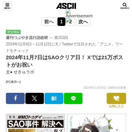
前へ
1
2
次へ
デジタル
週刊つぶやき流行語総研
― 第152回
2024年11月6日～11月12日にX／Twitterで注目された「アニメ」ワー
ドをチェック
2024年11月7日はSAOクリア日！ Xでは21万ポス
トがお祝い
文● せきゅラボ
[PC表示へ]
2024年11月20日 18時00分更新
お気に入り