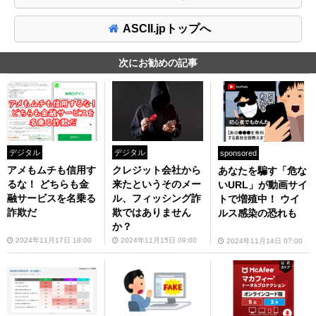
ASCII.jpトップへ
次にお勧めの記事
デジタル
デジタル
sponsored
アメもムチも信用す
クレジット会社から
あなたを騙す「危な
るな！ どちらも金
来たというそのメー
いURL」が動画サイ
融サービスを名乗る
ル、フィッシング詐
トで増殖中！ ウイ
詐欺だ
欺ではありません
ルス感染の恐れも
か？
2024年11月17日 18:00
2024年11月15日 09:00
2024年11月14日 07:00