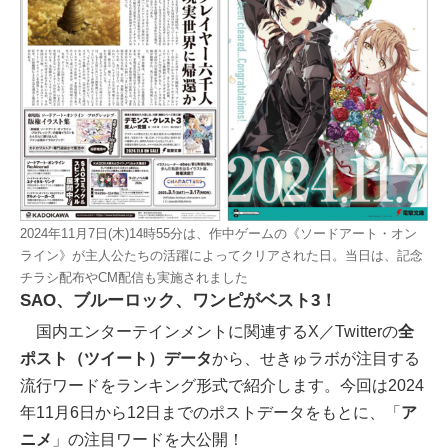
2024年11月7日(木)14時55分は、作中ゲームの《ソードアート・オン
ライン》が主人公たちの活躍によってクリアされた日。当日は、記念
チラシ配布やCM配信も実施されました
SAO、ブルーロック、ワンピがベスト3！
国内エンターテインメントに関連するX／Twitterの
全
ポスト（ツイート）データ
から、せきゅラボが注目する
流行ワードをランキング形式で紹介します。今回は2024
年11月6日から12日までのポストデータをもとに、「
ア
ニメ
」の注目ワードを大公開！