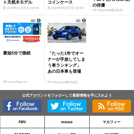
ト天然木モデル
コインケース
の俳優
2025年01月31日 18:00
2025年06月27日 18:00
PR Skyrocket株式会社
AD
AD
最短5分で接続
「たった1年でオー
ナーが手放してしま
う車ランキング」
あの日本車も登場
PR LotusFlare Inc
PR Skyrocket株式会社
公式アカウントをフォローして最新情報を手に入れよう
FMV
mouse
マカフィー