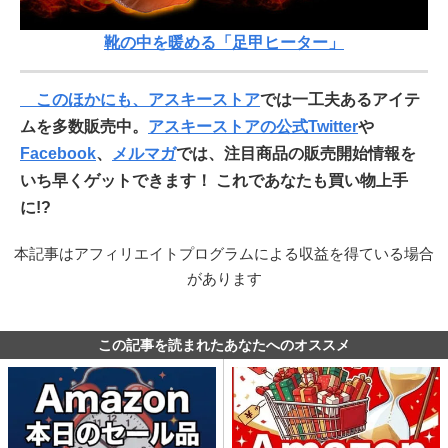
靴の中を暖める「足甲ヒーター」
このほかにも、
アスキーストア
では一工夫あるアイテ
ムを多数販売中。
アスキーストアの公式Twitter
や
Facebook
、
メルマガ
では、注目商品の販売開始情報を
いち早くゲットできます！ これであなたも買い物上手
に!?
本記事はアフィリエイトプログラムによる収益を得ている場合
があります
この記事を読まれたあなたへのオススメ