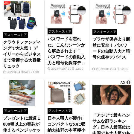
アスキーストア
アスキーストア
アスキーストア
パスワードを忘れ
ブラウザ保存より断
クラウドファンディ
た。こんなシーンか
然に安全！ パスワ
ングで大人気！ デ
ら解放されます！
ードの自動入力と暗
イリーからビジネス
パスワードの自動入
号化保存デバイス
まで活躍する大容量
力と暗号化保存デバ
リュック
イス「パスポケ」
2024年10月19日 12:00
2025年01月04日 12:00
2022年04月04日 21:00
AD
アスキーストア
アスキーストア
「アジアで最もハン
プレゼントに最適 1
日本人職人が製作!
サムな顔ランキン
000種以上の替芯が
コンパクトなのに収
グ」日本人最高位は
使えるペンジャケッ
納力抜群の本革極小
中国でも大人気のあ