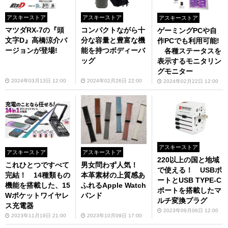
アスキーストア
アスキーストア
アスキーストア
マツダRX-7の『頭
コンパクトながら十
ゲーミングPCや自
文字D』高橋涼介バ
分な容量と豊富な機
作PCでも利用可能!
ージョンが登場!
能を持つボディーバ
各種ステータスを
ッグ
表示するモニタリン
グモニター
2024年03月13日 12:00
2024年02月26日 22:00
2024年02月22日 12:00
アスキーストア
アスキーストア
アスキーストア
220以上の国と地域
これひとつですべて
男女問わず人気！
で使える！ USBポ
完結！ 14種類もの
本革素材の上質感あ
ートとUSB TYPE-C
機能を搭載した、15
ふれるApple Watch
ポートを搭載したマ
Wポケットワイヤレ
バンド
ルチ変換プラグ
ス充電器
2023年09月06日 12:00
2023年11月19日 21:00
2023年10月09日 17:00