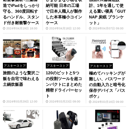
造でiPadをしっかり
納可能 日本の工場
計、1年を通して使
守る、360度回転す
で日本人職人が製作
える重い寝具「GUT
るハンドル、スタン
した本革極小コイン
NAP 炭眠 ブランケ
ド付き耐衝撃ケース
ケース
ット」
2024年04月19日 18:00
2024年04月18日 12:00
2024年04月07日 09:00
アスキーストア
アスキーストア
アスキーストア
旅館のような贅沢ご
120のビットと5つ
極めてハッキングが
飯を自宅で味わえる
の役割ツールを超コ
難しい、パスワード
土鍋炊飯器
ンパクトにまとめた
の自動入力と暗号化
精密ドライバーセッ
保存デバイス「パス
ト
ポケ」
2024年03月29日 12:00
2024年03月23日 09:00
2024年03月16日 09:00