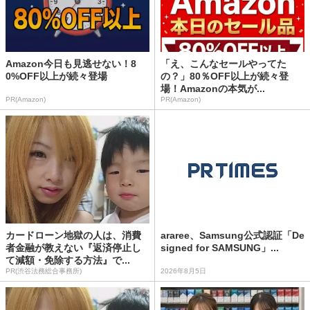
Amazon今日も見逃せない！8
「え、こんなセールやってた
0%OFF以上が続々登場
の？」80％OFF以上が続々登
場！Amazonの本気が...
PR(Amazon)
PR(Amazon)
カードローン地獄の人は、消費
araree、Samsung公式認証「De
者金融が教えない『返済停止し
signed for SAMSUNG」...
て減額・免除する方法』で...
PR(渋谷法務総合事務所)
2026年8月5日