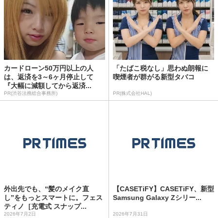
カードローン50万円以上の人
「たばこ税なし」思わぬ朗報に
は、返済を3～6ヶ月停止して
喫煙者が群がる新型タバコ
『大幅に減額してから返済...
PR(渋谷法務総合事務所)
PR(株式会社HAL)
外出先でも、“髪のメイク直
【CASETiFY】CASETiFY、新型
し”をもっとスマートに。フェス
Samsung Galaxy Zシリー...
ティノ［充電式 スナップ...
2026年7月2日
2026年7月31日