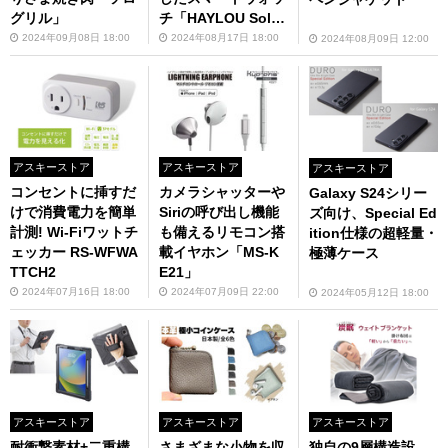
グリル」
チ「HAYLOU Solar
Pro」
2024年09月08日 18:00
2024年08月17日 18:00
2024年08月09日 12:00
アスキーストア
アスキーストア
アスキーストア
コンセントに挿すだ
カメラシャッターや
Galaxy S24シリー
けで消費電力を簡単
Siriの呼び出し機能
ズ向け、Special Ed
計測! Wi-Fiワットチ
も備えるリモコン搭
ition仕様の超軽量・
ェッカー RS-WFWA
載イヤホン「MS-K
極薄ケース
TTCH2
E21」
2024年07月16日 18:00
2024年07月09日 22:00
2024年05月12日 18:00
アスキーストア
アスキーストア
アスキーストア
耐衝撃素材+二重構
さまざまな小物を収
独自の9層構造設