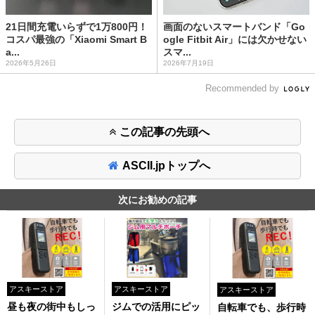
21日間充電いらずで1万800円！
画面のないスマートバンド「Go
コスパ最強の「Xiaomi Smart B
ogle Fitbit Air」には欠かせない
a...
スマ...
2026年5月26日
2026年7月19日
Recommended by
この記事の先頭へ
ASCII.jpトップへ
次にお勧めの記事
アスキーストア
アスキーストア
アスキーストア
昼も夜の街中もしっ
ジムでの活用にピッ
自転車でも、歩行時