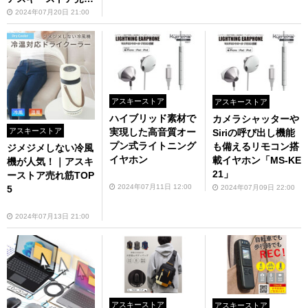
筋TOP5
2024年07月20日 21:00
アスキーストア
アスキーストア
ハイブリッド素材で
カメラシャッターや
アスキーストア
実現した高音質オー
Siriの呼び出し機能
プン式ライトニング
も備えるリモコン搭
ジメジメしない冷風
イヤホン
載イヤホン「MS-KE
機が人気！｜アスキ
21」
ーストア売れ筋TOP
2024年07月11日 12:00
2024年07月09日 22:00
5
2024年07月13日 21:00
アスキーストア
アスキーストア