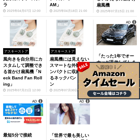
ラ
AM」
扇風機
2025年04月07日 12:00
2025年04月18日 21:00
2025年07月15日 21:00
AD
アスキーストア
アスキーストア
「たった1年でオー
風向きを自分用にカ
扇風機には見えない
ナーが手放してしま
スタムして調整でき
スマートな外観! コ
う車ランキング」
る首かけ扇風機「N
ンパクトに収納でき
あの日本車も登場
eck Band Fan Roll
るネックバンドファ
ing」
ン
PR Skyrocket株式会社
2025年07月21日 12:00
2025年07月30日 12:00
AD
AD
最短5分で接続
「世界で最も美しい