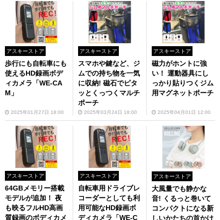
アスキーストア
アスキーストア
アスキーストア
歩行にも自転車にも
スマホや鍵など、ジ
磁力がホントに強
使えるHD録画ボデ
ムでの持ち物を一気
い！ 運動器具にし
ィカメラ「WE-CA
に収納! 磁石でピタ
っかり貼りつくジム
M」
ッとくっつくマルチ
用マグネットポーチ
ポーチ
2025年01月27日 18:00
2025年03月24日 18:00
2025年04月01日 12:00
アスキーストア
アスキーストア
アスキーストア
64GBメモリー搭載
自転車用ドライブレ
大風量でも静かな
モデルが追加！ 夜
コーダーとしても利
音! くるっと巻いて
も映るフルHD高画
用可能なHD録画ボ
コンパクトになる新
質録画のボディカメ
ディカメラ「WE-C
しいかたちの首かけ