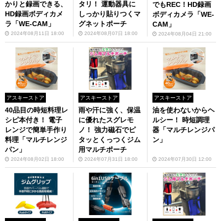
かりと録画できる、
タリ！ 運動器具に
でもREC！HD録画
HD録画ボディカメ
しっかり貼りつくマ
ボディカメラ「WE-
ラ「WE-CAM」
グネットポーチ
CAM」
2024年08月11日 18:00
2024年08月07日 18:00
2024年08月04日 21:00
アスキーストア
アスキーストア
アスキーストア
40品目の時短料理レ
雨や汗に強く、保温
油を使わないからヘ
シピ本付き！ 電子
に優れたスグレモ
ルシー！ 時短調理
レンジで簡単手作り
ノ！ 強力磁石でピ
器「マルチレンジパ
料理「マルチレンジ
タッとくっつくジム
ン」
パン」
用マルチポーチ
2024年08月02日 18:00
2024年07月31日 18:00
2024年07月30日 12:00