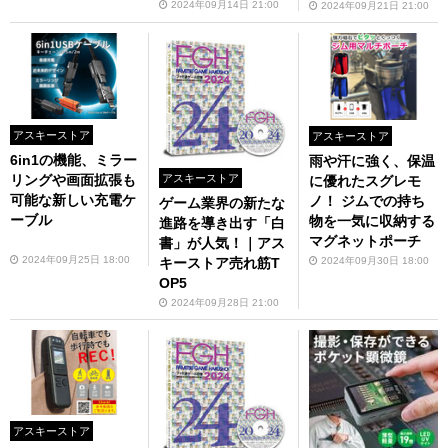
2024年09月14日 21:00
2024年09月21日 21:00
アスキーストア
アスキーストア
6in1の機能、ミラー
雨や汗に強く、保温
アスキーストア
リングや画面拡張も
に優れたスグレモ
可能な新しい充電ケ
ノ！ ジムでの持ち
ゲーム業界の新たな
ーブル
物を一気に収納する
進路を導き出す「白
マグネットポーチ
書」が人気！｜アス
2024年09月25日 18:00
2024年09月30日 18:00
キーストア売れ筋T
OP5
2024年09月28日 21:00
アスキーストア