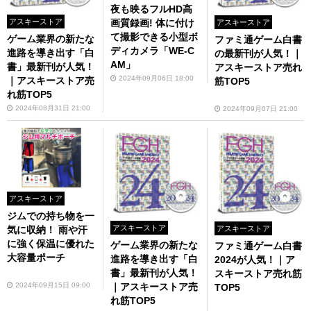
夜も映るフルHD高
アスキーストア
画質録画! 体に付け
アスキーストア
て撮影できる小型ボ
ゲーム業界の新たな
ファミ通ゲーム白書
ディカメラ「WE-C
進路を導き出す「白
の最新刊が人気！｜
AM」
書」最新刊が人気！
アスキーストア売れ
2024年09月06日 18:00
｜アスキーストア売
筋TOP5
れ筋TOP5
2024年08月31日 21:00
2024年09月07日 21:00
アスキーストア
ジムでの持ち物を一
アスキーストア
気に収納！ 雨や汗
アスキーストア
に強く保温に優れた
ゲーム業界の新たな
ファミ通ゲーム白書
大容量ポーチ
進路を導き出す「白
2024が人気！｜ア
書」最新刊が人気！
スキーストア売れ筋
2024年09月15日 09:00
｜アスキーストア売
TOP5
れ筋TOP5