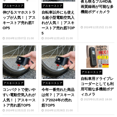
夜も映るフルHD高
アスキーストア
アスキーストア
画質録画が可能な多
機能ボディカメラ
伸びるスマホストラ
自転車以外にも使え
ップが人気！｜アス
る超小型電動空気入
キーストア売れ筋T
れが人気！｜アスキ
2024年12月15日 21:00
OP5
ーストア売れ筋TOP
5
2024年12月07日 21:00
2024年12月14日 21:00
アスキーストア
自転車用ドライブレ
アスキーストア
アスキーストア
コーダーとしても利
用可能な多機能ボデ
コンパクトで使いや
今年一番売れた商品
ィカメラ
すい電動空気入れが
は何？｜アスキース
2025年01月16日 18:00
人気！｜アスキース
トア2024年の売れ
トア売れ筋TOP5
筋TOP5
2024年12月21日 21:00
2024年12月28日 21:00