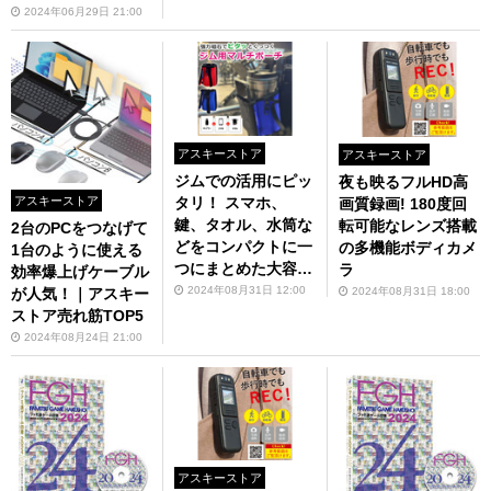
2024年06月29日 21:00
アスキーストア
アスキーストア
ジムでの活用にピッ
夜も映るフルHD高
アスキーストア
タリ！ スマホ、
画質録画! 180度回
鍵、タオル、水筒な
転可能なレンズ搭載
2台のPCをつなげて
どをコンパクトに一
の多機能ボディカメ
1台のように使える
つにまとめた大容量
ラ
効率爆上げケーブル
ポーチ
2024年08月31日 12:00
2024年08月31日 18:00
が人気！｜アスキー
ストア売れ筋TOP5
2024年08月24日 21:00
アスキーストア