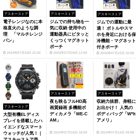
アスキーストア
アスキーストア
アスキーストア
電子レンジなのに本
ジムでの持ち物を一
ジムでの運動に最
格直火のような調
気に収納 使用中の
適！ ボトルやスマ
理 「マルチレンジ
運動器具にピタッと
ホを身近における保
パン」
くっつくマグネット
冷機能・マグネット
ポーチ
付きポーチ
2024年07月24日 22:00
2024年07月24日 12:00
2024年07月22日 20:00
アスキーストア
アスキーストア
夜も映るフルHD高
収納力抜群、身軽に
アスキーストア
画質録画 多機能ボ
お出かけ！ 人気の
ディカメラ「WE-C
ボディバッグ「W*lt
大型有機ELディス
AM」
アメリ」
プレイを搭載したハ
イエンドなスマート
2024年07月18日 18:00
2024年07月14日 09:00
ウォッチが人気！｜
アスキーストア売れ