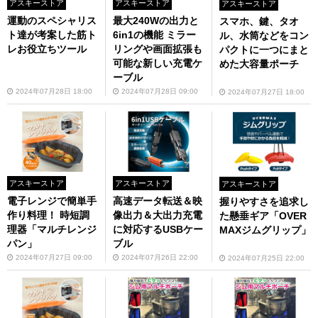
アスキーストア
アスキーストア
アスキーストア
運動のスペシャリス
最大240Wの出力と
スマホ、鍵、タオ
ト達が考案した筋ト
6in1の機能 ミラー
ル、水筒などをコン
レお役立ちツール
リングや画面拡張も
パクトに一つにまと
可能な新しい充電ケ
めた大容量ポーチ
ーブル
2024年07月28日 18:00
2024年07月28日 09:00
2024年07月27日 18:00
アスキーストア
アスキーストア
アスキーストア
電子レンジで簡単手
高速データ転送＆映
握りやすさを追求し
作り料理！ 時短調
像出力＆大出力充電
た懸垂ギア「OVER
理器「マルチレンジ
に対応するUSBケー
MAXジムグリップ」
パン」
ブル
2024年07月27日 09:00
2024年07月26日 22:00
2024年07月25日 22:00