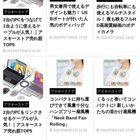
男女兼用で使えるデ
歩行にも自転車にも
アスキーストア
ザインも魅力！ US
使えるマルチスタイ
Bポートが付いた人
ル！ 夜も映るフルH
2台のPCをつなげて
気のボディバッグ
D高画質録画のボデ
1台ように使えるケ
ィカメラ
ーブルが人気！｜ア
2024年07月02日 12:00
2024年07月01日 18:00
スキーストア売れ筋
TOP5
2024年07月06日 21:00
アスキーストア
アスキーストア
コンパクトに持ち運
くるっと巻いてコン
アスキーストア
びできて風量十分な
パクトに! 新しいか
ハンズフリー扇風機
たちの首かけ扇風機
2台のPCをリンクさ
「Neck Band Fan
せるケーブルが人
Rolling」
気！｜アスキースト
2024年08月21日 21:00
2024年08月24日 12:00
ア売れ筋TOP5