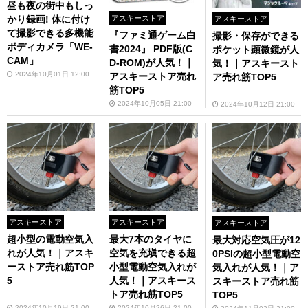
昼も夜の街中もしっ
アスキーストア
かり録画! 体に付け
アスキーストア
て撮影できる多機能
『ファミ通ゲーム白
撮影・保存ができる
ボディカメラ「WE-
書2024』 PDF版(C
ポケット顕微鏡が人
CAM」
D-ROM)が人気！｜
気！｜アスキースト
2024年10月01日 12:00
アスキーストア売れ
ア売れ筋TOP5
筋TOP5
2024年10月05日 21:00
2024年10月12日 21:00
アスキーストア
アスキーストア
アスキーストア
超小型の電動空気入
最大7本のタイヤに
最大対応空気圧が12
れが人気！｜アスキ
空気を充塡できる超
0PSIの超小型電動空
ーストア売れ筋TOP
小型電動空気入れが
気入れが人気！｜ア
5
人気！｜アスキース
スキーストア売れ筋
トア売れ筋TOP5
TOP5
2024年10月19日 21:00
2024年10月26日 21:00