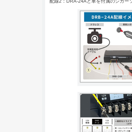
配線2：DRA-24Aと車を付属のシガ