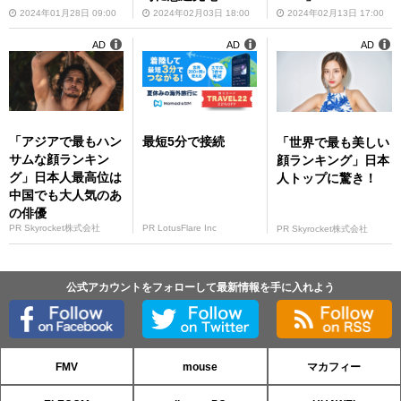
2024年01月28日 09:00
2024年02月03日 18:00
2024年02月13日 17:00
AD
AD
AD
「アジアで最もハン
最短5分で接続
「世界で最も美しい
サムな顔ランキン
顔ランキング」日本
グ」日本人最高位は
人トップに驚き！
中国でも大人気のあ
の俳優
PR Skyrocket株式会社
PR LotusFlare Inc
PR Skyrocket株式会社
公式アカウントをフォローして最新情報を手に入れよう
FMV
mouse
マカフィー