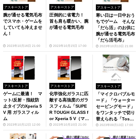
アスキーストア
アスキーストア
アスキーストア
腕が通せる電気毛布
圧倒的に省電力！
寒い日は一日中おう
でスマホ・ゲームを
首も肩も暖かい、腕
ちでゲーム そんな
していても冷えませ
が通せる電気毛布
「だら活」のお供に
ん！
腕が通せる電気毛布
「だら活毛布」
2023年10月16日 21:00
2023年10月15日 17:00
2023年10月13日 21:00
アスキーストア
アスキーストア
アスキーストア
ゲームに最適！ マ
化学強化ガラスに匹
「マイクロバブルモ
ット/反射・指紋防
敵する高強度のガラ
ード」「ウォーター
止タイプのXperia 5
スフィルム「SUPE
セービングモード」
V 用 ガラスフィル
R TOUGH GLASS f
をワンタッチで切り
ム
or Xperia 5 V（マッ
替えられる「Toshi
ト・反射防止）」
n AngelAir シャワ
2023年10月12日 12:00
2023年10月10日 21:00
2023年09月13日 17:00
ーヘッド プレミア
ム Premium TH-007