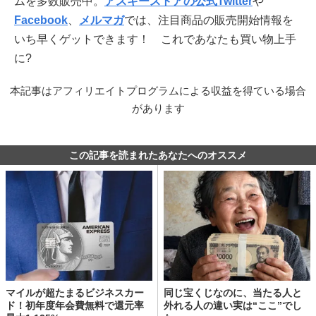
ムを多数販売中。
アスキーストアの公式Twitter
や
Facebook
、
メルマガ
では、注目商品の販売開始情報を
いち早くゲットできます！ これであなたも買い物上手
に?
本記事はアフィリエイトプログラムによる収益を得ている場合
があります
この記事を読まれたあなたへのオススメ
マイルが超たまるビジネスカー
同じ宝くじなのに、当たる人と
ド！初年度年会費無料で還元率
外れる人の違い実は“ここ”でし