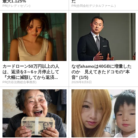
最大1.125%
た
PR(クレディセゾン)
PR(合同会社デジタルファーム )
カードローン50万円以上の人
なぜahamoは40GBに増量した
は、返済を3～6ヶ月停止して
のか 見えてきたドコモの“本
『大幅に減額してから返済...
音” (1/5)
PR(渋谷法務総合事務所)
2026年8月6日