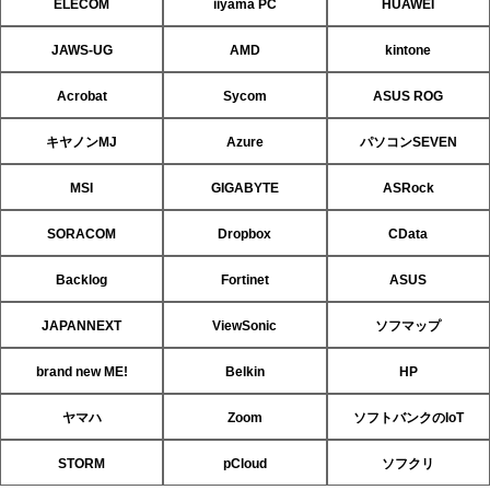
ELECOM
iiyama PC
HUAWEI
JAWS-UG
AMD
kintone
Acrobat
Sycom
ASUS ROG
キヤノンMJ
Azure
パソコンSEVEN
MSI
GIGABYTE
ASRock
SORACOM
Dropbox
CData
Backlog
Fortinet
ASUS
JAPANNEXT
ViewSonic
ソフマップ
brand new ME!
Belkin
HP
ヤマハ
Zoom
ソフトバンクのIoT
STORM
pCloud
ソフクリ