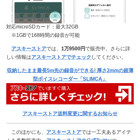
対応microSDカード：最大32GB
※1GBで168時間の録音が可能
アスキーストア
では、
1万9500
円
で販売中。さらに詳
しい情報は
アスキーストアでチェック
してください。
収納したまま最長5m先の録音ができる! 厚さ2mmの超薄
型ボイスレコーダー「SLIMCA」
アスキーストア送料変更に関するお知らせ
このほかにも、
アスキーストア
では一工夫あるアイテ