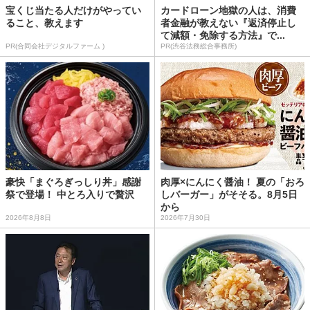
宝くじ当たる人だけがやってい
カードローン地獄の人は、消費
ること、教えます
者金融が教えない『返済停止し
て減額・免除する方法』で...
PR(合同会社デジタルファーム )
PR(渋谷法務総合事務所)
豪快「まぐろぎっしり丼」感謝
肉厚×にんにく醤油！ 夏の「おろ
祭で登場！ 中とろ入りで贅沢
しバーガー」がそそる。8月5日
から
2026年8月8日
2026年7月30日