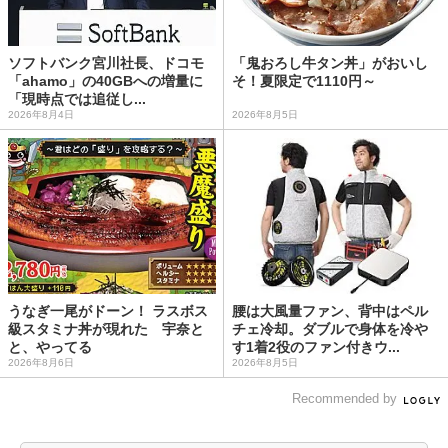
ソフトバンク宮川社長、ドコモ
「鬼おろし牛タン丼」がおいし
「ahamo」の40GBへの増量に
そ！夏限定で1110円～
「現時点では追従し...
2026年8月4日
2026年8月5日
うなぎ一尾がドーン！ ラスボス
腰は大風量ファン、背中はペル
級スタミナ丼が現れた 宇奈と
チェ冷却。ダブルで身体を冷や
と、やってる
す1着2役のファン付きウ...
2026年8月6日
2026年8月5日
Recommended by