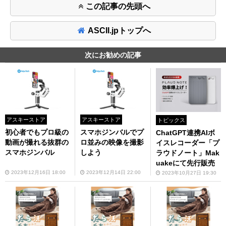
この記事の先頭へ
ASCII.jpトップへ
次にお勧めの記事
アスキーストア
アスキーストア
トピックス
初心者でもプロ級の
スマホジンバルでプ
ChatGPT連携AIボ
動画が撮れる抜群の
ロ並みの映像を撮影
イスレコーダー「プ
スマホジンバル
しよう
ラウドノート」Mak
uakeにて先行販売
2023年12月16日 18:00
2023年12月14日 22:00
2023年10月27日 19:30