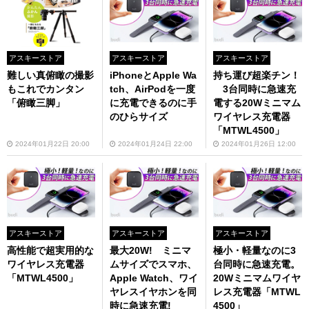
CR」
アスキーストア
アスキーストア
アスキーストア
難しい真俯瞰の撮影
iPhoneとApple Wa
持ち運び超楽チン！
もこれでカンタン
tch、AirPodを一度
3台同時に急速充
「俯瞰三脚」
に充電できるのに手
電する20Wミニマム
のひらサイズ
ワイヤレス充電器
「MTWL4500」
2024年01月22日 20:00
2024年01月24日 22:00
2024年01月26日 12:00
アスキーストア
アスキーストア
アスキーストア
高性能で超実用的な
最大20W! ミニマ
極小・軽量なのに3
ワイヤレス充電器
ムサイズでスマホ、
台同時に急速充電。
「MTWL4500」
Apple Watch、ワイ
20Wミニマムワイヤ
ヤレスイヤホンを同
レス充電器「MTWL
時に急速充電!
4500」