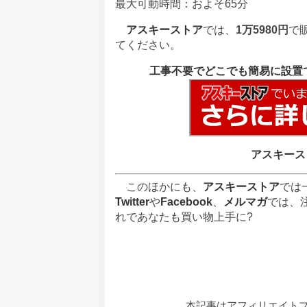
最大可動時間：およそ65分
アスキーストア
では、
1万5980
円
で
てください。
工事不要でどこでも簡易に設置
アスキース
このほかにも、
アスキーストア
では
Twitter
や
Facebook
、
メルマガ
では、
れであなたも買い物上手に?
本記事はアフィリエイト