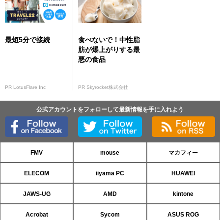
最短5分で接続
食べないで！中性脂
肪が爆上がりする最
悪の食品
PR LotusFlare Inc
PR Skyrocket株式会社
公式アカウントをフォローして最新情報を手に入れよう
FMV
mouse
マカフィー
ELECOM
iiyama PC
HUAWEI
JAWS-UG
AMD
kintone
Acrobat
Sycom
ASUS ROG