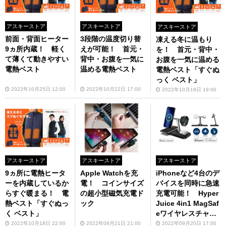
アスキーストア
アスキーストア
アスキーストア
前面・背面ヒーター
3段階の温度切り替
凍える冬に温もり
9ヵ所内蔵！ 軽く
えが可能！ 首元・
を！ 首元・背中・
て薄くて動きやすい
背中・お腹を一気に
お腹を一気に温める
電熱ベスト
温める電熱ベスト
電熱ベスト「すぐぬ
っく ベスト」
2022年10月25日 12:00
2022年10月22日 17:00
2022年10月19日 19:00
アスキーストア
アスキーストア
アスキーストア
9ヵ所に電熱ヒータ
Apple Watchを充
iPhoneなど4台のデ
ーを内蔵しているか
電！ コインサイズ
バイスを同時に急速
らすぐ暖まる！ 電
の超小型磁気充電ド
充電可能！ Hyper
熱ベスト「すぐぬっ
ック
Juice 4in1 MagSaf
く ベスト」
eワイヤレスチャー
ジャー
2022年10月18日 22:00
2022年09月21日 21:00
2022年09月20日 17:00