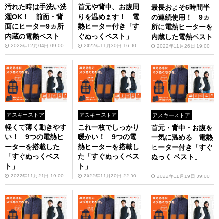
汚れた時は手洗い洗
首元や背中、お腹周
最長およそ6時間半
濯OK！ 前面・背
りを温めます！ 電
の連続使用！ 9ヵ
面にヒーター9ヵ所
熱ヒーター付き「す
所に電熱ヒーターを
内蔵の電熱ベスト
ぐぬっくベスト」
内蔵した電熱ベスト
2022年12月04日 09:00
2022年11月30日 16:00
2022年11月26日 19:00
アスキーストア
アスキーストア
アスキーストア
軽くて薄く動きやす
これ一枚でしっかり
首元・背中・お腹を
い！ 9つの電熱ヒ
暖かい！ 9つの電
一気に温める 電熱
ーターを搭載した
熱ヒーターを搭載し
ヒーター付き「すぐ
「すぐぬっくベス
た「すぐぬっくベス
ぬっく ベスト」
ト」
ト」
2022年11月21日 19:00
2022年11月20日 22:00
2022年11月19日 09:00