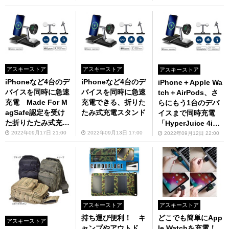
アスキーストア
アスキーストア
アスキーストア
iPhoneなど4台のデ
iPhoneなど4台のデ
iPhone＋Apple Wa
バイスを同時に急速
バイスを同時に急速
tch＋AirPods、さ
充電 Made For M
充電できる、折りた
らにもう1台のデバ
agSafe認定を受け
たみ式充電スタンド
イスまで同時充電
た折りたたみ式充電
「HyperJuice 4in1
スタンド
MagSafeワイヤレス
2022年09月17日 21:00
2022年09月13日 17:00
2022年09月12日 22:00
チャージャー」
アスキーストア
アスキーストア
持ち運び便利！ キ
どこでも簡単にApp
アスキーストア
ャンプやアウトド
le Watchを充電！