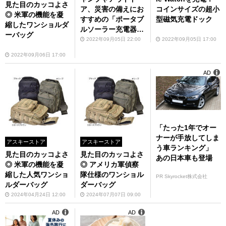
見た目のカッコよさ
ア、災害の備えにお
コインサイズの超小
◎ 米軍の機能を凝
すすめの「ポータブ
型磁気充電ドック
縮したワンショルダ
ルソーラー充電器
ーバッグ
カモフラージュ」の
2022年09月05日 22:00
2022年09月05日 17:00
5Wモデルが43％オ
2022年09月06日 17:00
フ！
AD
「たった1年でオー
ナーが手放してしま
アスキーストア
アスキーストア
う車ランキング」
見た目のカッコよさ
見た目のカッコよさ
あの日本車も登場
◎ 米軍の機能を凝
◎ アメリカ軍偵察
縮した人気ワンショ
隊仕様のワンショル
PR Skyrocket株式会社
ルダーバッグ
ダーバッグ
2024年04月24日 12:00
2024年07月07日 09:00
AD
AD