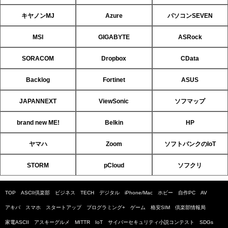
キヤノンMJ
Azure
パソコンSEVEN
MSI
GIGABYTE
ASRock
SORACOM
Dropbox
CData
Backlog
Fortinet
ASUS
JAPANNEXT
ViewSonic
ソフマップ
brand new ME!
Belkin
HP
ヤマハ
Zoom
ソフトバンクのIoT
STORM
pCloud
ソフクリ
TOP
ASCII倶楽部
ビジネス
TECH
デジタル
iPhone/Mac
ホビー
自作PC
AV
アキバ
スマホ
スタートアップ
プログラミング+
ゲーム
格安SIM
倶楽部情報局
家電ASCII
アスキーグルメ
MITTR
IoT
サイバーセキュリティ小説コンテスト
SDGs