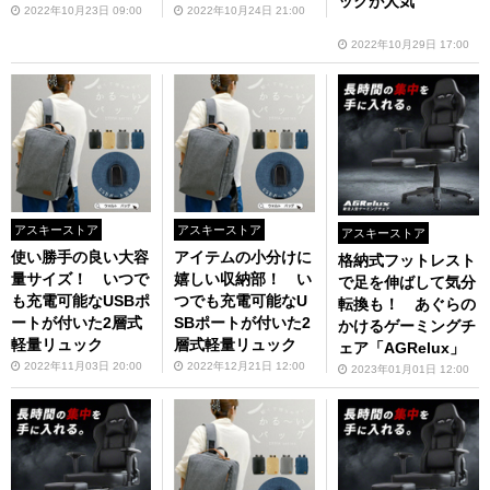
ックが人気
ィングパッド スエ
2022年10月23日 09:00
2022年10月24日 21:00
ード」
2022年10月29日 17:00
アスキーストア
アスキーストア
アスキーストア
使い勝手の良い大容
アイテムの小分けに
格納式フットレスト
量サイズ！ いつで
嬉しい収納部！ い
で足を伸ばして気分
も充電可能なUSBポ
つでも充電可能なU
転換も！ あぐらの
ートが付いた2層式
SBポートが付いた2
かけるゲーミングチ
軽量リュック
層式軽量リュック
ェア「AGRelux」
2022年11月03日 20:00
2022年12月21日 12:00
2023年01月01日 12:00