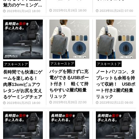
魅力のゲーミングチ
ェア
2023年01月19日 18:00
2023年01月24日 07:00
2023年01月14日 18:00
アスキーストア
アスキーストア
アスキーストア
バッグを開けずに充
ノートパソコン、タ
長時間でも快適にゲ
電ができるUSBポー
ブレットも余裕を持
ームを楽しめる！
ト付き！ 軽くて持
って収納！ USBポ
肉厚13cmピュアウ
ちやすい2層式軽量
ート付き2層式軽量
レタンがお尻を支え
リュック
リュック
るゲーミングチェア
2023年01月26日 22:00
2023年02月11日 09:00
2023年01月25日 18:00