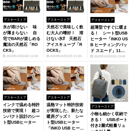
アスキーストア
アスキーストア
アスキーストア
氷が溶けない 味
天然石で美味しく飲
超薄型ですぐに暖ま
が薄まらない 自
む大人の嗜好！ 溶
る！ シート型USB
宅でBARが楽しめる
けない氷⁉ 天然石
ヒーター「INKO US
魔法の天然石「RO
アイスキューブ「R
B ヒーティングパッ
CKS」
OCKS」
ド スエード」11月
中旬発売（予約受付
2022年10月24日 12:00
2022年10月22日 21:00
2022年10月20日 23:00
中）
アスキーストア
アスキーストア
インクで温める特許
温熱マット特許技術
アスキーストア
技術で実現！ 超コ
が実現した、新たな
小物も細かく収納で
ンパクト設計のシー
暖房グッズ！ シー
きる！ USBポート
ト型USBヒーター
ト型USBヒーター
付き2層式軽量リュ
「INKO USB ヒーテ