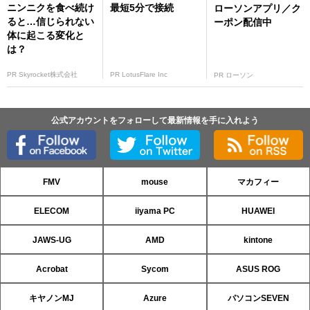
ニンニクを食べ続け
最短5分で接続
ローソンアプリ／ク
ると…信じられない
ーポン配信中
体に起こる変化と
は？
PR Skyrocket株式会社
PR LotusFlare Inc
PR ローソン
公式アカウントをフォローして最新情報を手に入れよう
FMV
mouse
マカフィー
ELECOM
iiyama PC
HUAWEI
JAWS-UG
AMD
kintone
Acrobat
Sycom
ASUS ROG
キヤノンMJ
Azure
パソコンSEVEN