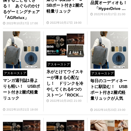
換することもでき
品質オーディオも！
SBポート付き2層式
る！ あぐらのかけ
「HyperDrive Th
軽量リュック
るゲーミングチェア
underbolt 4 ドッキ
2022年10月17日 21:00
「AGRelux」
ングステーション」
2022年10月17日 19:00
2022年10月17日 17:00
（いまなら1500円
オフ！）
アスキーストア
氷がとけてウイスキ
アスキーストア
アスキーストア
ーが薄まる心配な
マンガ週刊誌1冊よ
毎日のコーディネー
し！ ドリンクを冷
りも軽い！ USBポ
トに馴染む！ USB
やしてくれる6つの
ート付き2層式軽量
ポート付き2層式軽
ストーン「ROCK
リュック
量リュックが人気
S」
2022年10月19日 21:00
2022年10月21日 19:00
2022年10月23日 23:00