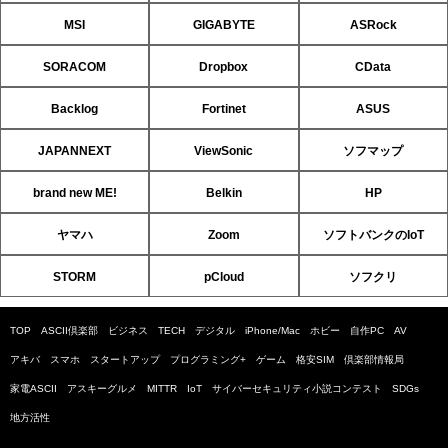
MSI
GIGABYTE
ASRock
SORACOM
Dropbox
CData
Backlog
Fortinet
ASUS
JAPANNEXT
ViewSonic
ソフマップ
brand new ME!
Belkin
HP
ヤマハ
Zoom
ソフトバンクのIoT
STORM
pCloud
ソフクリ
TOP
ASCII倶楽部
ビジネス
TECH
デジタル
iPhone/Mac
ホビー
自作PC
AV
アキバ
スマホ
スタートアップ
プログラミング+
ゲーム
格安SIM
倶楽部情報局
家電ASCII
アスキーグルメ
MITTR
IoT
サイバーセキュリティ小説コンテスト
SDGs
地方活性