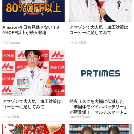
Amazon今日も見逃せない！8
アマゾンで大人気！血圧対策は
0%OFF以上が続々登場
コーヒーに足してみて
PR(Amazon)
PR(森永乳業)
アマゾンで大人気！血圧対策は
発火リスクを大幅に低減した
コーヒーに足してみて
「準固体モバイルバッテリー」
が新登場！「マルチスマート...
PR(森永乳業)
2026年6月16日