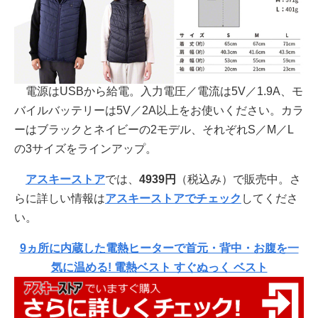
電源はUSBから給電。入力電圧／電流は5V／1.9A、モ
バイルバッテリーは5V／2A以上をお使いください。カラ
ーはブラックとネイビーの2モデル、それぞれS／M／L
の3サイズをラインアップ。
アスキーストア
では、
4939円
（税込み）で販売中。さ
らに詳しい情報は
アスキーストアでチェック
してくださ
い。
9ヵ所に内蔵した電熱ヒーターで首元・背中・お腹を一
気に温める! 電熱ベスト すぐぬっく ベスト