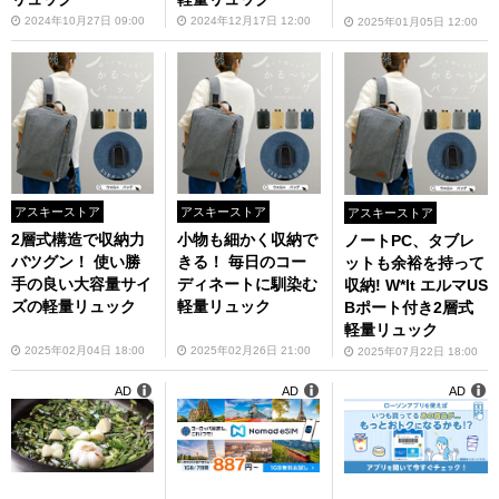
2024年10月27日 09:00
2024年12月17日 12:00
2025年01月05日 12:00
アスキーストア
アスキーストア
アスキーストア
2層式構造で収納力
小物も細かく収納で
ノートPC、タブレ
バツグン！ 使い勝
きる！ 毎日のコー
ットも余裕を持って
手の良い大容量サイ
ディネートに馴染む
収納! W*lt エルマUS
ズの軽量リュック
軽量リュック
Bポート付き2層式
軽量リュック
2025年02月04日 18:00
2025年02月26日 21:00
2025年07月22日 18:00
AD
AD
AD