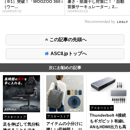
（※1）突破！「WOOZOO 360 i
暑さ・部屋干し対策に！「自動
（ウー...
首振サーキュレーター」2...
2026年5月7日
2026年6月11日
Recommended by
この記事の先頭へ
ASCII.jpトップへ
次にお勧めの記事
アスキーストア
Thunderbolt 4接続
アスキーストア
アスキーストア
もギガビット有線L
アイテムの小分けに
足を伸ばして気分転
ANもHDMI出力も高
嬉しい収納部！ U