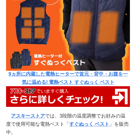
9ヵ所に内蔵した電熱ヒーターで首元・背中・お腹を一
気に温める! 電熱ベスト すぐぬっく ベスト
アスキーストア
では、3段階の温度調整でお好みの温
度で使用可能な電熱ベスト「
すぐぬっく ベスト
」を販売
中。