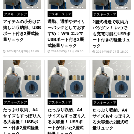
アスキーストア
アスキーストア
アスキーストア
アイテムの小分けに
通勤、通学やデイリ
2層式構造で収納力
嬉しい収納部、USB
ーバッグとしておす
バツグン！ いつで
ポート付き2層式軽
すめ！ W*lt エルマ
も充電可能なUSBポ
量リュック
USBポート付き2層
ート付きの軽量リュ
式軽量リュック
ック
2024年04月28日 18:00
2024年05月12日 09:00
2024年08月27日 18:00
アスキーストア
アスキーストア
アスキーストア
たっぷり収納、A4
たっぷり収納、A4
たっぷり収納、A4
サイズもすっぽり入
サイズもすっぽり入
サイズもすっぽり入
る大容量！ USBポ
る大容量！ USBポ
る大容量の2層式軽
ート付き2層式軽量
ートが付いた2層式
量リュック
リュック
軽量リュック