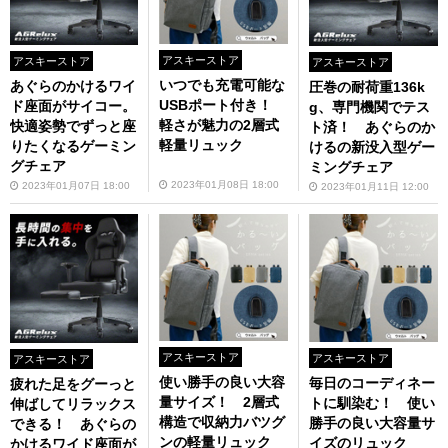
アスキーストア
アスキーストア
アスキーストア
いつでも充電可能な
あぐらのかけるワイ
圧巻の耐荷重136k
USBポート付き！
ド座面がサイコー。
g、専門機関でテス
軽さが魅力の2層式
快適姿勢でずっと座
ト済！ あぐらのか
軽量リュック
りたくなるゲーミン
けるの新没入型ゲー
グチェア
ミングチェア
2023年01月08日 18:00
2023年01月07日 18:00
2023年01月11日 12:00
アスキーストア
アスキーストア
アスキーストア
使い勝手の良い大容
毎日のコーディネー
疲れた足をグーっと
量サイズ！ 2層式
トに馴染む！ 使い
伸ばしてリラックス
構造で収納力バツグ
勝手の良い大容量サ
できる！ あぐらの
ンの軽量リュック
イズのリュック
かけるワイド座面が