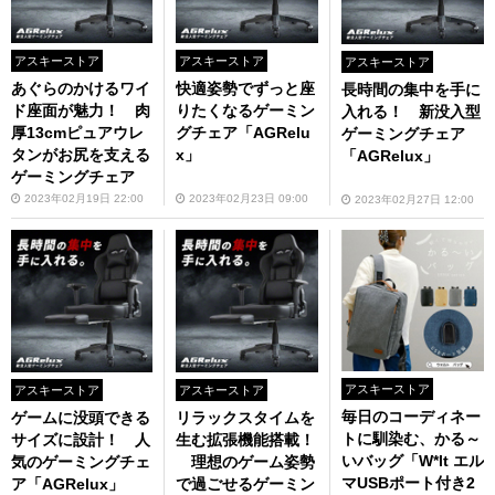
アスキーストア
アスキーストア
アスキーストア
あぐらのかけるワイ
快適姿勢でずっと座
長時間の集中を手に
ド座面が魅力！ 肉
りたくなるゲーミン
入れる！ 新没入型
厚13cmピュアウレ
グチェア「AGRelu
ゲーミングチェア
タンがお尻を支える
x」
「AGRelux」
ゲーミングチェア
2023年02月19日 22:00
2023年02月23日 09:00
2023年02月27日 12:00
アスキーストア
アスキーストア
アスキーストア
毎日のコーディネー
ゲームに没頭できる
リラックスタイムを
トに馴染む、かる～
サイズに設計！ 人
生む拡張機能搭載！
いバッグ「W*lt エル
気のゲーミングチェ
理想のゲーム姿勢
マUSBポート付き2
ア「AGRelux」
で過ごせるゲーミン