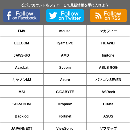
公式アカウントをフォローして最新情報を手に入れよう
FMV
mouse
マカフィー
ELECOM
iiyama PC
HUAWEI
JAWS-UG
AMD
kintone
Acrobat
Sycom
ASUS ROG
キヤノンMJ
Azure
パソコンSEVEN
MSI
GIGABYTE
ASRock
SORACOM
Dropbox
CData
Backlog
Fortinet
ASUS
JAPANNEXT
ViewSonic
ソフマップ