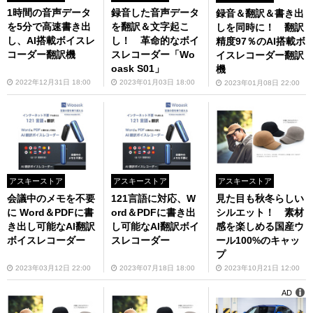
1時間の音声データ
録音した音声データ
録音＆翻訳＆書き出
を5分で高速書き出
を翻訳＆文字起こ
しを同時に！ 翻訳
し、AI搭載ボイスレ
し！ 革命的なボイ
精度97％のAI搭載ボ
コーダー翻訳機
スレコーダー「Wo
イスレコーダー翻訳
oask S01」
機
2022年12月31日 18:00
2023年01月03日 18:00
2023年01月08日 22:00
アスキーストア
アスキーストア
アスキーストア
会議中のメモを不要
121言語に対応、W
見た目も秋冬らしい
に Word＆PDFに書
ord＆PDFに書き出
シルエット！ 素材
き出し可能なAI翻訳
し可能なAI翻訳ボイ
感を楽しめる国産ウ
ボイスレコーダー
スレコーダー
ール100%のキャッ
プ
2023年03月12日 22:00
2023年07月18日 18:00
2023年10月21日 12:00
AD