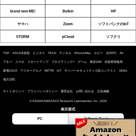
brand new ME!
Belkin
HP
ヤマハ
Zoom
ソフトバンクのIoT
STORM
pCloud
ソフクリ
TOP
ASCII倶楽部
ビジネス
TECH
デジタル
iPhone/Mac
ホビー
自作PC
AV
アキバ
スマホ
スタートアップ
プログラミング+
ゲーム
格安SIM
倶楽部情報局
家電ASCII
アスキーグルメ
MITTR
IoT
サイバーセキュリティ小説コンテスト
SDGs
地方活性
サイトポリシー
プライバシーポリシー
運営会社
お問い合わせ
広告掲載
© KADOKAWA ASCII Research Laboratories, Inc. 2026
表示形式
PC
スマートフォン