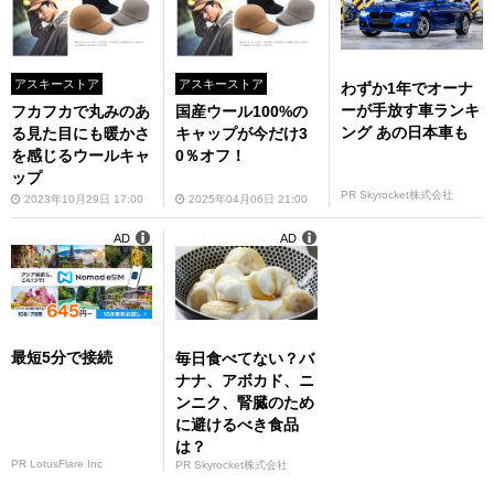
アスキーストア
アスキーストア
わずか1年でオーナ
ーが手放す車ランキ
フカフカで丸みのあ
国産ウール100%の
ング あの日本車も
る見た目にも暖かさ
キャップが今だけ3
を感じるウールキャ
0％オフ！
ップ
PR Skyrocket株式会社
2023年10月29日 17:00
2025年04月06日 21:00
AD
AD
最短5分で接続
毎日食べてない？バ
ナナ、アボカド、ニ
ンニク、腎臓のため
に避けるべき食品
は？
PR LotusFlare Inc
PR Skyrocket株式会社