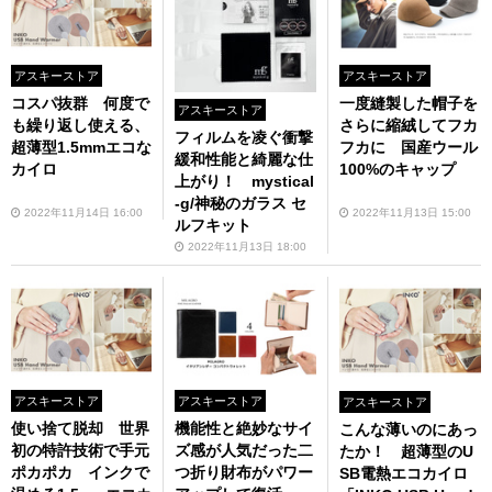
アスキーストア
アスキーストア
コスパ抜群 何度で
一度縫製した帽子を
アスキーストア
も繰り返し使える、
さらに縮絨してフカ
フィルムを凌ぐ衝撃
超薄型1.5mmエコな
フカに 国産ウール
緩和性能と綺麗な仕
カイロ
100%のキャップ
上がり！ mystical
-g/神秘のガラス セ
2022年11月14日 16:00
2022年11月13日 15:00
ルフキット
2022年11月13日 18:00
アスキーストア
アスキーストア
アスキーストア
使い捨て脱却 世界
機能性と絶妙なサイ
こんな薄いのにあっ
初の特許技術で手元
ズ感が人気だった二
たか！ 超薄型のU
ポカポカ インクで
つ折り財布がパワー
SB電熱エコカイロ