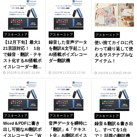
アスキーストア
アスキーストア
アスキーストア
【12月下旬】最大1
録音した音声データ
使い捨てカイロに代
21言語対応！ 1台
を翻訳&文字起こし!
わって繰り返して使
で録音・翻訳・テキ
AI搭載ボイズレコー
えるサステナブルな
スト化するAI搭載ボ
ダー翻訳機
アイテム！
イスレコーダー翻訳
機「Wooask S01」
2022年11月18日 22:00
2022年11月21日 17:00
2022年11月26日 09:00
アスキーストア
アスキーストア
アスキーストア
Word＆PDFに書き
音声データを瞬時に
録音＆翻訳＆書き出
出し可能なAI翻訳ボ
「翻訳」&「テキス
し、すべてを1台
イスレコーダー「W
ト化」AI翻訳ボイス
で！ 話題の翻訳機