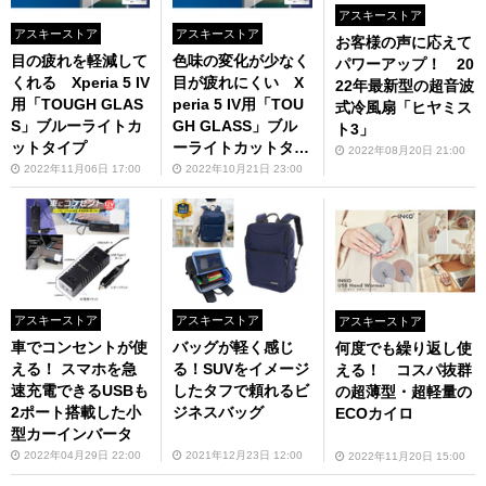
アスキーストア
アスキーストア
アスキーストア
お客様の声に応えて
目の疲れを軽減して
色味の変化が少なく
パワーアップ！ 20
くれる Xperia 5 IV
目が疲れにくい X
22年最新型の超音波
用「TOUGH GLAS
peria 5 IV用「TOU
式冷風扇「ヒヤミス
S」ブルーライトカ
GH GLASS」ブル
ト3」
ットタイプ
ーライトカットタイ
2022年08月20日 21:00
プ
2022年11月06日 17:00
2022年10月21日 23:00
アスキーストア
アスキーストア
アスキーストア
車でコンセントが使
バッグが軽く感じ
何度でも繰り返し使
える！ スマホを急
る！SUVをイメージ
える！ コスパ抜群
速充電できるUSBも
したタフで頼れるビ
の超薄型・超軽量の
2ポート搭載した小
ジネスバッグ
ECOカイロ
型カーインバータ
2022年04月29日 22:00
2021年12月23日 12:00
2022年11月20日 15:00