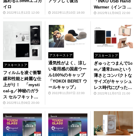
温める1.5mmエコカ
アップして復活
「INKO USB Hand
イロ
Warmer（インコ US
B ハンドウォーマ
2022年11月12日 12:00
2022年11月10日 18:00
2022年11月09日 22:00
ー） 」予約受付中
アスキーストア
アスキーストア
通気性がよく、涼し
ぎゅっとつまんで1c
アスキーストア
い着用感の国産ウー
m／通常2cmという
フィルムを凌ぐ衝撃
ル100%のキャップ
薄さとコンパクトな
緩和性能と綺麗な仕
「YOKOI BERET ウ
サイズがキャッシュ
上がり！ 「mysti
ールキャップ」
レス時代にぴった
cal-g／神秘のガラ
り 「MILAGRO
2022年11月07日 22:00
2022年11月07日 21:00
ス セルフキット
（ミラグロ）イタリ
（スマホ全面2台
2022年11月09日 20:00
アンレザー コンパ
分）」販売中
クトウォレット」