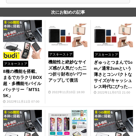
次にお勧めの記事
アスキーストア
アスキーストア
機能性と絶妙なサイ
ぎゅっとつまんで1c
アスキーストア
ズ感が人気だった二
m／通常2cmという
8種の機能を搭載、
つ折り財布がパワー
薄さとコンパクトな
まるでカラクリBOX
アップして復活
サイズがキャッシュ
超・多機能モバイル
レス時代にぴった
バッテリー「MT51
り 「MILAGRO
2022年11月10日 18:00
2022年11月07日 21:00
5K」
（ミラグロ）イタリ
2022年11月11日 07:00
アンレザー コンパ
クトウォレット」