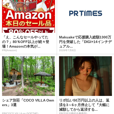
「え、こんなセールやってた
Makuakeで応援購入総額1300万
の？」80％OFF以上が続々登
円を突破した「DIGI+14インチデ
場！Amazonの本気が...
ュアル...
PR(Amazon)
2026年7月6日
シェア別荘「COCO VILLA Own
リボ払い50万円以上の人は、返
ers」3選
済を3～6ヶ月停止して『大幅に
減額してから返済する...
PR(COCO VILLA on GOETHE)
PR(渋谷法務総合事務所)