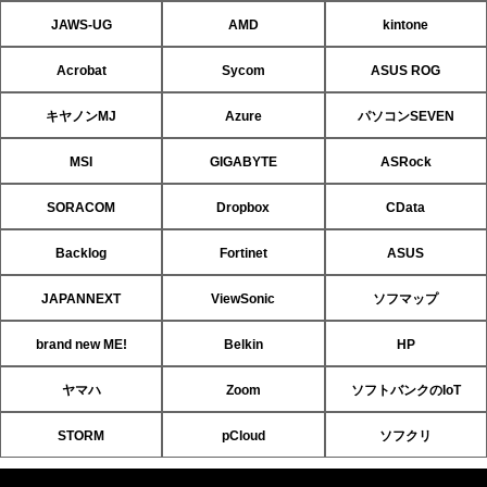
JAWS-UG
AMD
kintone
Acrobat
Sycom
ASUS ROG
キヤノンMJ
Azure
パソコンSEVEN
MSI
GIGABYTE
ASRock
SORACOM
Dropbox
CData
Backlog
Fortinet
ASUS
JAPANNEXT
ViewSonic
ソフマップ
brand new ME!
Belkin
HP
ヤマハ
Zoom
ソフトバンクのIoT
STORM
pCloud
ソフクリ