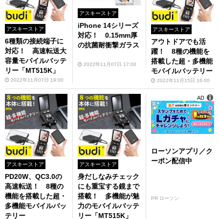
アスキーストア
iPhone 14シリーズ
アスキーストア
アスキーストア
対応！ 0.15mm厚
6種類の接続端子に
アウトドアでも活
の抗菌耐衝撃ガラス
対応！ 高速転送大
躍！ 8種の機能を
容量モバイルバッテ
搭載した超・多機能
2022年11月07日 17:00
リー「MT515K」
モバイルバッテリー
2022年11月07日 19:00
2022年11月15日 16:00
AD
ローソンアプリ／ク
ーポン配信中
アスキーストア
アスキーストア
PD20W、QC3.0の
身だしなみチェック
高速転送！ 8種の
にも重宝する鏡まで
機能を搭載した超・
搭載！ 多機能が魅
PR ローソン
多機能モバイルバッ
力のモバイルバッテ
テリー
リー「MT515K」