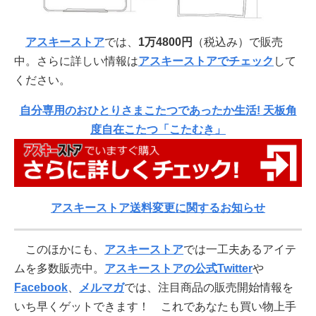
アスキーストア
では、
1万4800円
（税込み）で販売
中。さらに詳しい情報は
アスキーストアでチェック
して
ください。
自分専用のおひとりさまこたつであったか生活! 天板角
度自在こたつ「こたむき」
アスキーストア送料変更に関するお知らせ
このほかにも、
アスキーストア
では一工夫あるアイテ
ムを多数販売中。
アスキーストアの公式Twitter
や
Facebook
、
メルマガ
では、注目商品の販売開始情報を
いち早くゲットできます！ これであなたも買い物上手