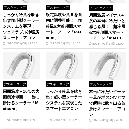
アスキーストア
アスキーストア
アスキーストア
しっかり冷風を吹き
設定温度や風量を自
周囲温度マイナス4
出す超小型クーラー
由に調整可能！ 超
度の本当に冷たいと
システムを実現！
冷風&大冷却面スマ
感じる風！ 超冷風
ウェアラブル冷暖房
ートエアコン「Met
&大冷却面スマート
スマートエアコン
aura」
エアコン「Metaur
「Metaura」
a」
2023年05月06日 22:00
2023年05月12日 12:00
2023年05月14日 22:00
アスキーストア
アスキーストア
アスキーストア
周囲温度－10℃の大
しっかり冷風を吹き
本当に冷たいクーラ
面積冷却面！ 首に
出す超小型クーラー
ー風がボタンひとつ
掛けるクーラー「M
システムを実現した
で瞬時に吹き出る首
etaura」
スマートエアコン
掛けスマートエアコ
ン
2023年05月18日 12:00
2023年05月21日 12:00
2023年05月28日 20:00