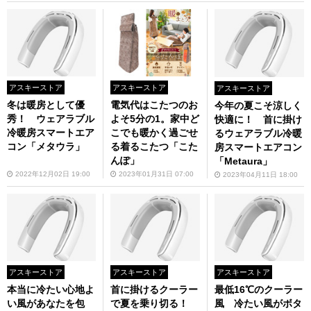
アスキーストア
アスキーストア
アスキーストア
冬は暖房として優
電気代はこたつのお
今年の夏こそ涼しく
秀！ ウェアラブル
よそ5分の1。家中ど
快適に！ 首に掛け
冷暖房スマートエア
こでも暖かく過ごせ
るウェアラブル冷暖
コン「メタウラ」
る着るこたつ「こた
房スマートエアコン
んぽ」
「Metaura」
2022年12月02日 19:00
2023年01月31日 07:00
2023年04月11日 18:00
アスキーストア
アスキーストア
アスキーストア
本当に冷たい心地よ
首に掛けるクーラー
最低16℃のクーラー
い風があなたを包
で夏を乗り切る！
風 冷たい風がボタ