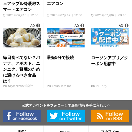
ェアラブル冷暖房ス
エアコン
マートエアコン
2023年06月18日 12:00
2023年07月02日 12:00
2023年07月09日 09:00
AD
AD
AD
毎日食べてない？バ
最短5分で接続
ローソンアプリ／ク
ナナ、アボカド、ニ
ーポン配信中
ンニク、腎臓のため
に避けるべき食品
は？
PR Skyrocket株式会社
PR LotusFlare Inc
PR ローソン
公式アカウントをフォローして最新情報を手に入れよう
FMV
mouse
マカフィー