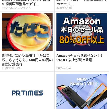
の歯科医師監修のガイ...
ホケース...
PR(あんしんインプラント)
2026年7月6日
新型タバコが大反響！「たばこ
Amazon今日も見逃せない！8
税、さようなら」600円→83円の
0%OFF以上が続々登場
新型が爆売れ
PR(株式会社HAL)
PR(Amazon)