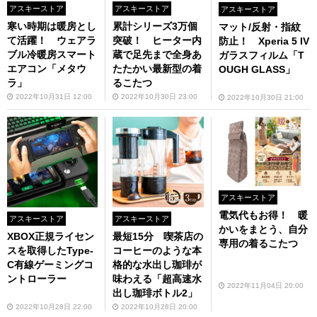
アスキーストア
アスキーストア
アスキーストア
寒い時期は暖房とし
累計シリーズ3万個
マット/反射・指紋
て活躍！ ウェアラ
突破！ ヒーター内
防止！ Xperia 5 IV
ブル冷暖房スマート
蔵で足先まで全身あ
ガラスフィルム「T
エアコン「メタウ
たたかい最新型の着
OUGH GLASS」
ラ」
るこたつ
2022年10月31日 12:00
2022年10月30日 23:00
2022年10月30日 21:00
アスキーストア
電気代もお得！ 暖
アスキーストア
アスキーストア
かいをまとう、自分
XBOX正規ライセン
最短15分 喫茶店の
専用の着るこたつ
スを取得したType-
コーヒーのような本
C有線ゲーミングコ
格的な水出し珈琲が
ントローラー
味わえる「超高速水
2022年11月04日 20:00
出し珈琲ボトル2」
2022年10月28日 22:00
2022年10月28日 20:00