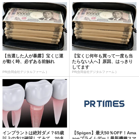
【当選した人が暴露】宝くじ運
【宝くじ何年も買って一度も当
が動く時、必ずある前触れ
たらない人へ】原因、はっきり
してます
PR(合同会社デジタルファーム )
PR(合同会社デジタルファーム )
インプラントは絶対ダメ？65歳
【Spigen】最大50％OFF！Ama
以上の方は確認してみて。20名
zonプライムデー！最新機種スマ