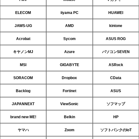
ELECOM
iiyama PC
HUAWEI
JAWS-UG
AMD
kintone
Acrobat
Sycom
ASUS ROG
キヤノンMJ
Azure
パソコンSEVEN
MSI
GIGABYTE
ASRock
SORACOM
Dropbox
CData
Backlog
Fortinet
ASUS
JAPANNEXT
ViewSonic
ソフマップ
brand new ME!
Belkin
HP
ヤマハ
Zoom
ソフトバンクのIoT