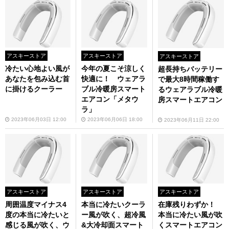
アスキーストア
アスキーストア
アスキーストア
冷たい心地よい風が
今年の夏こそ涼しく
超長持ちバッテリー
あなたを包み込む首
快適に！ ウェアラ
で最大8時間稼働す
に掛けるクーラー
ブル冷暖房スマート
るウェアラブル冷暖
エアコン「メタウ
房スマートエアコン
ラ」
2023年06月03日 12:00
2023年06月06日 18:00
2023年06月11日 22:00
アスキーストア
アスキーストア
アスキーストア
周囲温度マイナス4
本当に冷たいクーラ
在庫残りわずか！
度の本当に冷たいと
ー風が吹く、超冷風
本当に冷たい風が吹
感じる風が吹く、ウ
&大冷却面スマート
くスマートエアコン