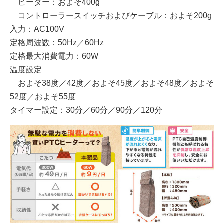
ヒーター：およそ400g
コントローラースイッチおよびケーブル：およそ200g
入力：AC100V
定格周波数：50Hz／60Hz
定格最大消費電力：60W
温度設定
およそ38度／42度／およそ45度／およそ48度／およそ
52度／およそ55度
タイマー設定：30分／60分／90分／120分