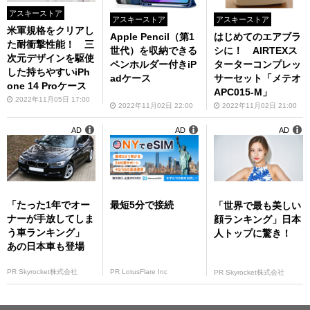
アスキーストア
アスキーストア
アスキーストア
米軍規格をクリアし
Apple Pencil（第1
はじめてのエアブラ
た耐衝撃性能！ 三
世代）を収納できる
シに！ AIRTEXス
次元デザインを駆使
ペンホルダー付きiP
ターターコンプレッ
した持ちやすいiPh
adケース
サーセット「メテオ
one 14 Proケース
APC015-M」
2022年11月05日 17:00
2022年11月02日 22:00
2022年11月02日 21:00
AD
AD
AD
「たった1年でオー
最短5分で接続
「世界で最も美しい
ナーが手放してしま
顔ランキング」日本
う車ランキング」
人トップに驚き！
あの日本車も登場
PR Skyrocket株式会社
PR LotusFlare Inc
PR Skyrocket株式会社