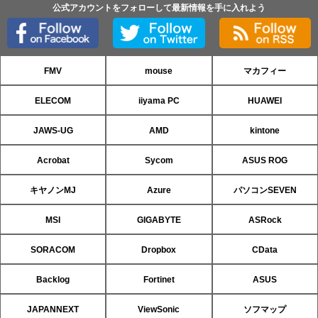
公式アカウントをフォローして最新情報を手に入れよう
FMV
mouse
マカフィー
ELECOM
iiyama PC
HUAWEI
JAWS-UG
AMD
kintone
Acrobat
Sycom
ASUS ROG
キヤノンMJ
Azure
パソコンSEVEN
MSI
GIGABYTE
ASRock
SORACOM
Dropbox
CData
Backlog
Fortinet
ASUS
JAPANNEXT
ViewSonic
ソフマップ