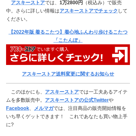
アスキーストア
では、
1万2800円
（税込み）で販売
中。さらに詳しい情報は
アスキーストアでチェック
して
ください。
【2022年版 着るこたつ】着心地ふんわり歩けるこたつ
「こたんぽ」
アスキーストア送料変更に関するお知らせ
このほかにも、
アスキーストア
では一工夫あるアイテ
ムを多数販売中。
アスキーストアの公式Twitter
や
Facebook
、
メルマガ
では、注目商品の販売開始情報を
いち早くゲットできます！ これであなたも買い物上手
に?