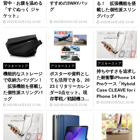
背中・お腹を温める
すすめの3WAYバッ
る！ 拡張機能を搭
「すぐぬっく ジャ
グ
載した個性派スリン
ケット」
グバッグ
2022年10月11日 22:00
2022年10月11日 19:00
2022年10月10日 22:00
アスキーストア
アスキーストア
アスキーストア
持ちやすさを追求し
機能的なストレージ
ポスターや資料とし
た耐衝撃iPhone 14
で収納力バツグン！
ても活用できる、20
Proケース「Hybrid
拡張機能を搭載し
23ミリタリーカレン
Case CLEAVE for i
た個性派スリングバ
ダー3点セット。現
Phone 14 Pro」
ッグ
存零戦／戦闘機コッ
2022年10月31日 20:00
クピット／自衛隊
2022年10月31日 17:00
2022年10月31日 22:00