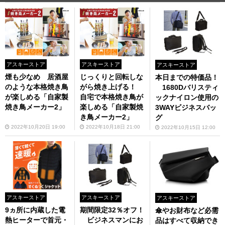
アスキーストア
アスキーストア
アスキーストア
煙も少なめ 居酒屋
じっくりと回転しな
本日までの特価品！
のような本格焼き鳥
がら焼き上げる！
1680Dバリスティ
が楽しめる「自家製
自宅で本格焼き鳥が
ックナイロン使用の
焼き鳥メーカー2」
楽しめる「自家製焼
3WAYビジネスバッ
き鳥メーカー2」
グ
2022年10月20日 19:00
2022年10月18日 21:00
2022年10月15日 12:00
アスキーストア
アスキーストア
アスキーストア
9ヵ所に内蔵した電
期間限定32％オフ！
傘やお財布など必需
熱ヒーターで首元・
ビジネスマンにお
品はすべて収納でき