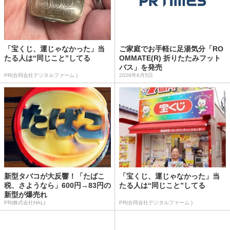
「宝くじ、運じゃなかった」当
ご家庭でお手軽に足湯気分「RO
たる人は“同じこと”してる
OMMATE(R) 折りたたみフット
バス」を発売
PR(合同会社デジタルファーム )
2026年6月5日
新型タバコが大反響！「たばこ
「宝くじ、運じゃなかった」当
税、さようなら」600円→83円の
たる人は“同じこと”してる
新型が爆売れ
PR(株式会社HAL)
PR(合同会社デジタルファーム )