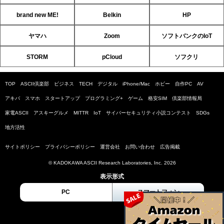
brand new ME!
Belkin
HP
ヤマハ
Zoom
ソフトバンクのIoT
STORM
pCloud
ソフクリ
TOP
ASCII倶楽部
ビジネス
TECH
デジタル
iPhone/Mac
ホビー
自作PC
AV
アキバ
スマホ
スタートアップ
プログラミング+
ゲーム
格安SIM
倶楽部情報局
家電ASCII
アスキーグルメ
MITTR
IoT
サイバーセキュリティ小説コンテスト
SDGs
地方活性
サイトポリシー
プライバシーポリシー
運営会社
お問い合わせ
広告掲載
© KADOKAWA ASCII Research Laboratories, Inc. 2026
表示形式
PC
スマートフォン